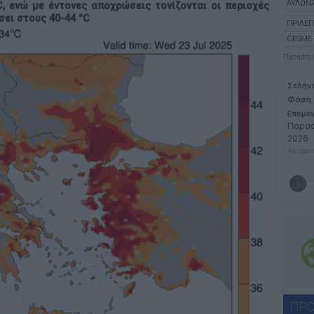
ΑΥΛΏΝ
C, ενώ
με έντονες αποχρώσεις τονίζονται οι περιοχές
ει στους 40-44 °C
.
ΠΡΊΛΕΠ
CESME
Πατήστε
Σελήν
Φάση:
Επόμε
Παρασ
2026
Αστρονο
ΠΡΟ