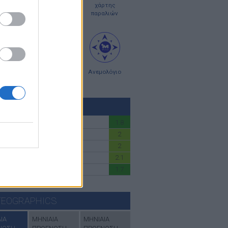
οπλοϊκοί
χάρτες
χάρτης
ρτες
κύματος
παραλιών
ς σκόνης
χάρτες
Ανεμολόγιο
UV
ΚΤΗΣ UV
1.8
ΕΡΕΑ-ATTIKH
2
 ΚΡΗΤΗ
2
ΚΥΚΛΑΔΕΣ
2.1
ΑΝΗΣΑ
1.7
ΙΚΗ
εδώ
για να δέιτε όλες τις περιοχές
EOGRAPHICS
ΙΑ
ΜΗΝΙΑΙΑ
ΜΗΝΙΑΙΑ