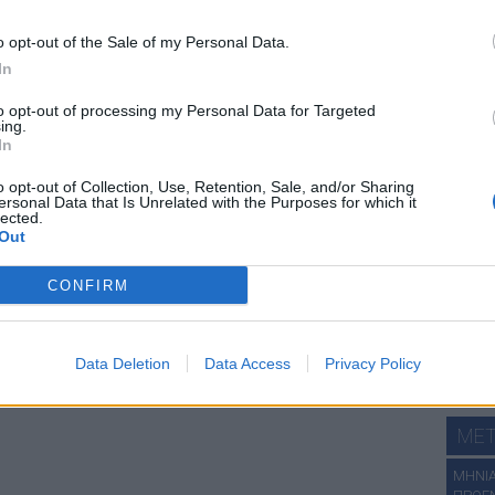
ιστι
χά
o opt-out of the Sale of my Personal Data.
In
to opt-out of processing my Personal Data for Targeted
ing.
In
χάρτε
o opt-out of Collection, Use, Retention, Sale, and/or Sharing
ersonal Data that Is Unrelated with the Purposes for which it
lected.
ΔΕΙ
Out
ΑN. ΣΤ
CONFIRM
ΑΝΑΤ.
ΑΝΑΤ. 
ΔΩΔΕΚ
Data Deletion
Data Access
Privacy Policy
ΧΑΛΚΙΔ
Πατήστε
MET
ΜΗΝΙΑ