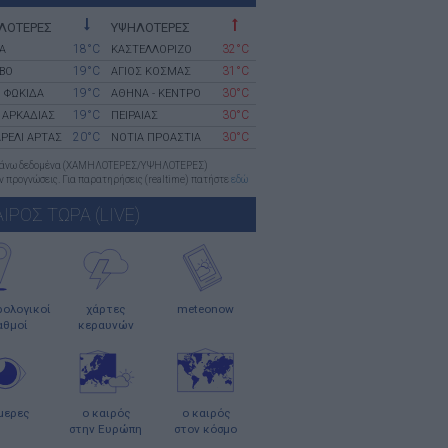
ΛΟΤΕΡΕΣ
ΥΨΗΛΟΤΕΡΕΣ
18°C
32°C
Α
ΚΑΣΤΕΛΛΟΡΙΖΟ
19°C
31°C
ΒΟ
ΑΓΙΟΣ ΚΟΣΜΑΣ
19°C
30°C
 ΦΩΚΙΔΑ
ΑΘΗΝΑ - ΚΕΝΤΡΟ
19°C
30°C
 ΑΡΚΑΔΙΑΣ
ΠΕΙΡΑΙΑΣ
20°C
30°C
ΡΕΛΙ ΑΡΤΑΣ
ΝΟΤΙΑ ΠΡΟΑΣΤΙΑ
πάνω δεδομένα (ΧΑΜΗΛΟΤΕΡΕΣ/ΥΨΗΛΟΤΕΡΕΣ)
 προγνώσεις. Για παρατηρήσεις (realtime) πατήστε
εδώ
ΑΙΡΟΣ ΤΩΡΑ (LIVE)
ολογικοί
χάρτες
meteonow
αθμοί
κεραυνών
μερες
ο καιρός
ο καιρός
στην Ευρώπη
στον κόσμο