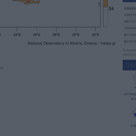
ΧΑΜΗ
ΑΝΩΓΕΙ
ΜΕΤΣΟ
ΟΡΕΙΝΗ
ΒΥΤΙΝΑ
ΒΟΥΡΓΑ
Τα παρα
αποτελούν
Ο Κ
ων.
μετεωρ
στ
κά