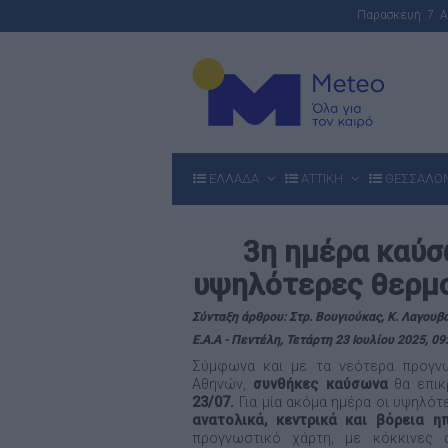
Παρασκευή 7 
ΕΛΛΑΔΑ
ΑΤΤΙΚΗ
ΘΕΣΣΑΛΟ
3η ημέρα καύσ
υψηλότερες θερμο
Σύνταξη άρθρου: Στρ. Βουγιούκας, Κ. Λαγουβ
Ε.Α.Α - Πεντέλη, Τετάρτη 23 Ιουλίου 2025, 09
Σύμφωνα και με τα νεότερα προγνω
Αθηνών,
συνθήκες καύσωνα
θα επικ
23/07.
Για μία ακόμα ημέρα οι υψηλό
ανατολικά, κεντρικά και βόρεια η
προγνωστικό χάρτη, με κόκκινες 