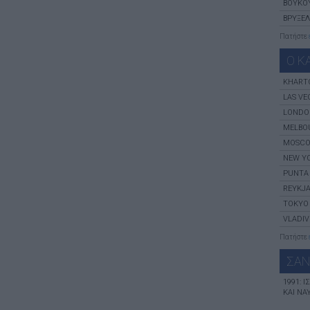
ΒΟΥΚΟ
ΒΡΥΞΈ
Πατήστε
Ο Κ
KHART
LAS VE
LONDO
MELBO
MOSC
NEW Y
PUNTA
REYKJA
TOKYO
VLADI
Πατήστε
ΣΑΝ
1991: 
ΚΑΙ ΝΑ