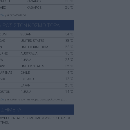
30°C
ΥΡΈΣΤΙ
ΚΑΘΑΡΟΣ
20°C
ΛΛΕΣ
ΚΑΘΑΡΟΣ
εδώ
για περισσότερα
ΑΙΡΟΣ ΣΤΟΝ ΚΟΣΜΟ ΤΩΡΑ
34°C
OUM
SUDAN
38°C
GAS
UNITED STATES
23°C
N
UNITED KINGDOM
10°C
URNE
AUSTRALIA
23°C
OW
RUSSIA
32°C
ORK
UNITED STATES
4°C
 ARENAS
CHILE
12°C
VIK
ICELAND
25°C
JAPAN
14°C
VOSTOK
RUSSIA
εδώ
για να δείτε τον παγκόσμιο μετεωρολογικό χάρτη
 ΣHΜΕΡΑ
ΙΣΧΥΡΈΣ ΚΑΤΑΙΓΊΔΕΣ ΜΕ ΠΛΗΜΜΎΡΕΣ ΣΕ ΑΡΓΟΣ
ΎΠΛΙΟ.