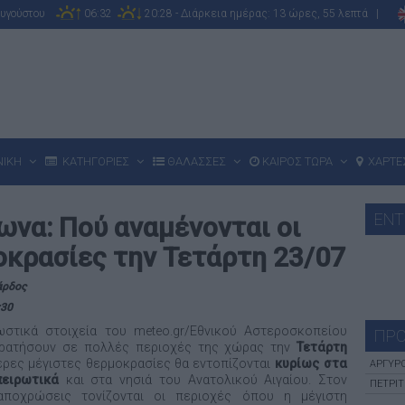
Αυγούστου
06:32
20:28 - Διάρκεια ημέρας: 13 ώρες, 55 λεπτά |
ΝΙΚΗ
ΚΑΤΗΓΟΡΙΕΣ
ΘΑΛΑΣΣΕΣ
ΚΑΙΡΟΣ ΤΩΡΑ
ΧΑΡΤΕ
ΕΝΤ
ωνα: Πού αναμένονται οι
κρασίες την Τετάρτη 23/07
άρδος
:30
στικά στοιχεία του meteo.gr/Εθνικού Αστεροσκοπείου
ΠΡΟ
ρατήσουν σε πολλές περιοχές της χώρας την
Τετάρτη
τερες μέγιστες θερμοκρασίες θα εντοπίζονται
κυρίως στα
ΑΡΓΥΡ
πειρωτικά
και στα νησιά του Ανατολικού Αιγαίου. Στον
ΠΈΤΡΙΤ
αποχρώσεις τονίζονται οι περιοχές όπου η μέγιστη