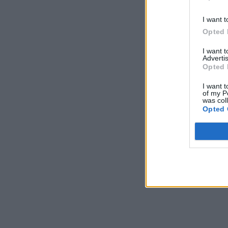
I want t
Opted 
I want 
Advertis
Opted 
I want t
of my P
was col
Opted 