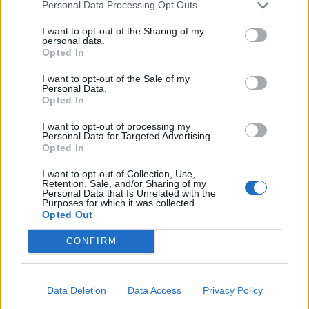
Personal Data Processing Opt Outs
I want to opt-out of the Sharing of my
personal data.
μετεωρολογικοί
χάρτες
meteonow
Opted In
σταθμοί
κεραυνών
I want to opt-out of the Sale of my
Personal Data.
Opted In
κάμερες
ο καιρός
ο καιρός
I want to opt-out of processing my
στην Ευρώπη
στον κόσμο
Personal Data for Targeted Advertising.
Opted In
ΧΑΡΤΕΣ ΠΡΟΓΝΩΣΗΣ
I want to opt-out of Collection, Use,
Retention, Sale, and/or Sharing of my
Personal Data that Is Unrelated with the
Purposes for which it was collected.
Opted Out
ιστιοπλοϊκοί
χάρτες
χάρτης
CONFIRM
χάρτες
κύματος
παραλιών
Data Deletion
Data Access
Privacy Policy