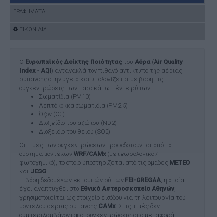
ΓΡΑΦΗΜΑΤΑ
ΕΙΚΟΝΙΔΙΑ
Ο
Ευρωπαϊκός Δείκτης Ποιότητας
του
Αέρα
(
Air Quality
Index
-
AQI
) αντανακλά τον πιθανό αντίκτυπο της αέριας
ρύπανσης στην υγεία και υπολογίζεται με βάση τις
συγκεντρώσεις των παρακάτω πέντε ρύπων:
Σωματίδια (PM10)
Λεπτόκοκκα σωματίδια (PM2.5)
Όζον (O3)
Διοξείδιο του αζώτου (NO2)
Διοξείδιο του θείου (SO2)
Οι τιμές των συγκεντρώσεων τροφοδοτούνται από το
σύστημα μοντέλων
WRF/CAMx
(μετεωρολογικό /
φωτοχημικό), το οποίο υποστηρίζεται από τις ομάδες
ΜΕΤΕΟ
και
UESG
.
Η βάση δεδομένων εκπομπών ρύπων
FEI-GREGAA
, η οποία
έχει αναπτυχθεί στο
Εθνικό Αστεροσκοπείο Αθηνών
,
χρησιμοποιείται ως στοιχείο εισόδου για τη λειτουργία του
μοντέλου αέριας ρύπανσης
CAMx
. Στις τιμές δεν
συμπεριλαμβάνονται οι συγκεντρώσεις από μεταφορά