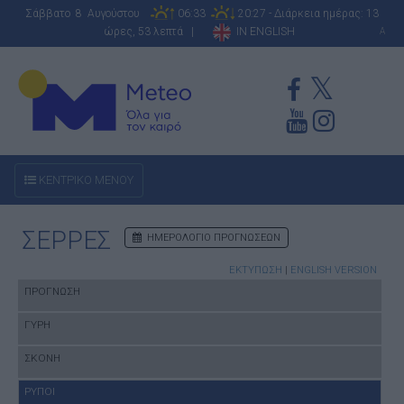
Σάββατο 8 Αυγούστου
06:33
20:27 - Διάρκεια ημέρας: 13
ώρες, 53 λεπτά |
IN ENGLISH
A
ΚΕΝΤΡΙΚΟ ΜΕΝΟΥ
ΣΕΡΡΕΣ
ΗΜΕΡΟΛΟΓΙΟ ΠΡΟΓΝΩΣΕΩΝ
ΕΚΤΥΠΩΣΗ
|
ENGLISH VERSION
ΠΡΟΓΝΩΣΗ
ΓΥΡΗ
ΣΚΟΝΗ
ΡΥΠΟΙ