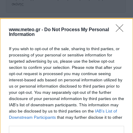
σκόνης.
www.meteo.gr -
Do Not Process My Personal
Information
If you wish to opt-out of the sale, sharing to third parties, or
processing of your personal or sensitive information for
Το έργο χρηματοδοτήθηκε από το Ελληνικό Ίδρυμα Έρευνας
targeted advertising by us, please use the below opt-out
και Καινοτομίας (ΕΛΙΔΕΚ) και από τη Γενική Γραμματεία
section to confirm your selection. Please note that after your
Έρευνας και Καινοτομίας (ΓΓΕΚ), με αρ. Σύμβασης Έργου 409.
opt-out request is processed you may continue seeing
Το έργο χρηματοδοτήθηκε στο πλαίσιο της Πράξης με τίτλο
interest-based ads based on personal information utilized by
«ΘΕΣΠΙΑ ΙΙ: ΘΕμελίωση Συνεργιστικών και ολοκληρωμένων
μεθοδολογιών και εργαλείων παρακολούθησης, διαχείρισης
us or personal information disclosed to third parties prior to
και πρόγνωσης Περιβαλλοντικών παραμέτρων και πιέσεων»
your opt-out. You may separately opt-out of the further
και κωδικό MIS 5002517.
disclosure of your personal information by third parties on the
IAB’s list of downstream participants. This information may
also be disclosed by us to third parties on the
IAB’s List of
Downstream Participants
that may further disclose it to other
Ο ΚΑΙΡΟΣ ΤΩΡΑ (LIVE)
third parties.