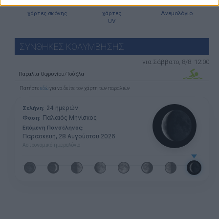
χάρτες σκόνης
χάρτες
Ανεμολόγιο
UV
ΣΥΝΘΗΚΕΣ ΚΟΛΥΜΒΗΣΗΣ
για Σάββατο, 8/8: 12:00
Παραλία Οφρυνίου/Τούζλα
Πατήστε
εδώ
για να δείτε τον χάρτη των παραλιών
24 ημερών
Σελήνη:
Παλαιός Μηνίσκος
Φάση:
Επόμενη Πανσέληνος:
Παρασκευή, 28 Αυγούστου 2026
Αστρονομικό ημερολόγιο