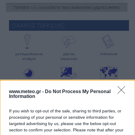
Πατήστε
εδώ
για να δείτε τους αναλυτικούς χάρτες σκόνης
Ο ΚΑΙΡΟΣ ΤΩΡΑ (LIVE)
μετεωρολογικοί
χάρτες
meteonow
σταθμοί
κεραυνών
κάμερες
ο καιρός
ο καιρός
στην Ευρώπη
στον κόσμο
www.meteo.gr -
Do Not Process My Personal
Information
ΧΑΡΤΕΣ ΠΡΟΓΝΩΣΗΣ
If you wish to opt-out of the sale, sharing to third parties, or
processing of your personal or sensitive information for
targeted advertising by us, please use the below opt-out
section to confirm your selection. Please note that after your