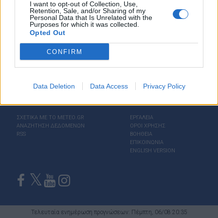
I want to opt-out of Collection, Use,
Retention, Sale, and/or Sharing of my
Personal Data that Is Unrelated with the
Purposes for which it was collected.
Opted Out
CONFIRM
Data Deletion
Data Access
Privacy Policy
ΣΧΕΤΙΚΑ ΜΕ ΤΟ ΜΕΤΕΟ.GR
ΕΡΓΑΛΕΙΑ
ΑΝΑΖΗΤΗΣΗ ΔΕΔΟΜΕΝΩΝ
ΟΡΟΙ ΧΡΗΣΗΣ
RSS
ΒΟΗΘΕΙΑ
ΕΠΙΚΟΙΝΩΝΙΑ
ENGLISH VERSION
Τελευταία ενημέρωση προγνώσεων: Πέμπτη, 06/08 20:35