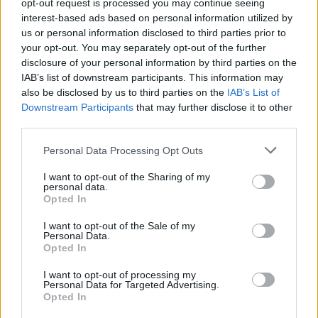
opt-out request is processed you may continue seeing
ιστιοπλοϊκοί
χάρτες
χάρτης
interest-based ads based on personal information utilized by
χάρτες
κύματος
παραλιών
us or personal information disclosed to third parties prior to
your opt-out. You may separately opt-out of the further
disclosure of your personal information by third parties on the
IAB’s list of downstream participants. This information may
also be disclosed by us to third parties on the
IAB’s List of
χάρτες σκόνης
χάρτες
Ανεμολόγιο
Downstream Participants
that may further disclose it to other
UV
third parties.
Personal Data Processing Opt Outs
23 ημερών
Σελήνη:
Παλαιός Μηνίσκος
Φάση:
I want to opt-out of the Sharing of my
Επόμενη Πανσέληνος:
personal data.
Παρασκευή, 28 Αυγούστου 2026
Opted In
Αστρονομικό ημερολόγιο
I want to opt-out of the Sale of my
Personal Data.
Opted In
I want to opt-out of processing my
Personal Data for Targeted Advertising.
Opted In