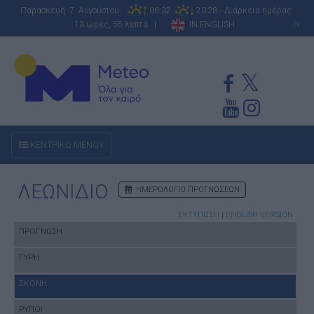
Παρασκευή 7 Αυγούστου
06:32
20:28 - Διάρκεια ημέρας:
13 ώρες, 55 λεπτά |
IN ENGLISH
N
ΚΕΝΤΡΙΚΟ ΜΕΝΟΥ
ΛΕΩΝΙΔΙΟ
ΗΜΕΡΟΛΟΓΙΟ ΠΡΟΓΝΩΣΕΩΝ
ΕΚΤΥΠΩΣΗ
|
ENGLISH VERSION
ΠΡΟΓΝΩΣΗ
ΓΥΡΗ
ΣΚΟΝΗ
ΡΥΠΟΙ