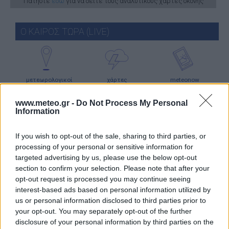
Πατήστε
εδώ
για να δείτε τους αναλυτικούς χάρτες σκόνης
Ο ΚΑΙΡΟΣ ΤΩΡΑ (LIVE)
μετεωρολογικοί
χάρτες
meteonow
σταθμοί
κεραυνών
www.meteo.gr -
Do Not Process My Personal
Information
κάμερες
ο καιρός
ο καιρός
If you wish to opt-out of the sale, sharing to third parties, or
στην Ευρώπη
στον κόσμο
processing of your personal or sensitive information for
targeted advertising by us, please use the below opt-out
ΧΑΡΤΕΣ ΠΡΟΓΝΩΣΗΣ
section to confirm your selection. Please note that after your
opt-out request is processed you may continue seeing
interest-based ads based on personal information utilized by
us or personal information disclosed to third parties prior to
your opt-out. You may separately opt-out of the further
disclosure of your personal information by third parties on the
ιστιοπλοϊκοί
χάρτες
χάρτης