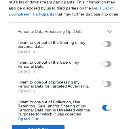
IAB’s list of downstream participants. This information may
χάρτες
κύματος
παραλιών
also be disclosed by us to third parties on the
IAB’s List of
Downstream Participants
that may further disclose it to other
third parties.
Personal Data Processing Opt Outs
χάρτες σκόνης
χάρτες
Ανεμολόγιο
UV
I want to opt-out of the Sharing of my
personal data.
Opted In
22 ημερών
Σελήνη:
Τελευταίο Τέταρτο
I want to opt-out of the Sale of my
Φάση:
Personal Data.
Επόμενη Πανσέληνος:
Opted In
Παρασκευή, 28 Αυγούστου 2026
Αστρονομικό ημερολόγιο
I want to opt-out of processing my
Personal Data for Targeted Advertising.
Opted In
I want to opt-out of Collection, Use,
Retention, Sale, and/or Sharing of my
Personal Data that Is Unrelated with the
Purposes for which it was collected.
Opted Out