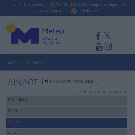
Πέμπτη 6 Αυγούστου
06:31
20:29 - Διάρκεια ημέρας: 13
ώρες, 57 λεπτά |
IN ENGLISH
N
ΚΕΝΤΡΙΚΟ ΜΕΝΟΥ
ΛΙΝΔΟΣ
ΗΜΕΡΟΛΟΓΙΟ ΠΡΟΓΝΩΣΕΩΝ
ΕΚΤΥΠΩΣΗ
|
ENGLISH VERSION
ΠΡΟΓΝΩΣΗ
ΓΥΡΗ
ΣΚΟΝΗ
ΡΥΠΟΙ