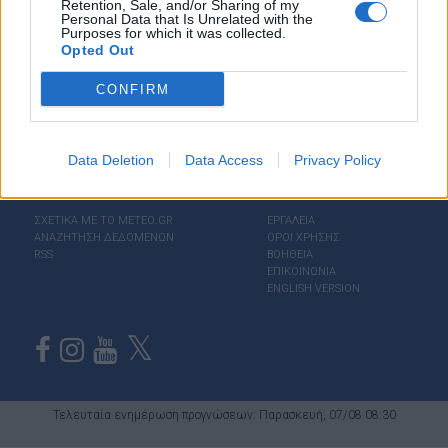
Retention, Sale, and/or Sharing of my
Personal Data that Is Unrelated with the
Purposes for which it was collected.
Opted Out
CONFIRM
Data Deletion
Data Access
Privacy Policy
ΣΧΕΤΙΚΑ ΜΕ ΤΟ ΜΕΤΕΟ.GR
ΕΡΓΑΛΕΙΑ
ΑΝΑΖΗΤΗΣΗ ΔΕΔΟΜΕΝΩΝ
ΟΡΟΙ ΧΡΗΣΗΣ
RSS
ΒΟΗΘΕΙΑ
ΕΠΙΚΟΙΝΩΝΙΑ
ENGLISH VERSION
Τελευταία ενημέρωση προγνώσεων: Παρασκευή, 07/08 08:30