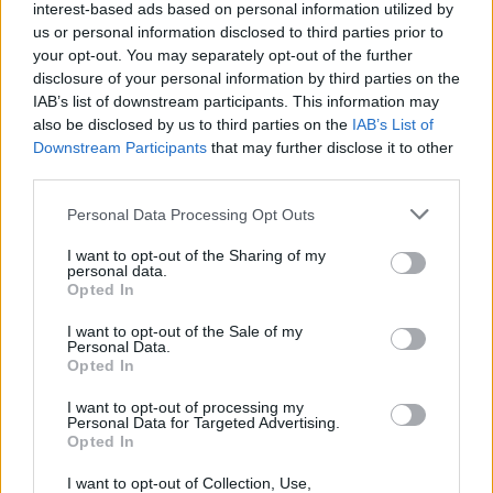
interest-based ads based on personal information utilized by
χάρτες
κύματος
παραλιών
us or personal information disclosed to third parties prior to
your opt-out. You may separately opt-out of the further
disclosure of your personal information by third parties on the
IAB’s list of downstream participants. This information may
also be disclosed by us to third parties on the
IAB’s List of
χάρτες σκόνης
χάρτες
Ανεμολόγιο
Downstream Participants
that may further disclose it to other
UV
third parties.
Personal Data Processing Opt Outs
23 ημερών
Σελήνη:
Παλαιός Μηνίσκος
Φάση:
I want to opt-out of the Sharing of my
Επόμενη Πανσέληνος:
personal data.
Παρασκευή, 28 Αυγούστου 2026
Opted In
Αστρονομικό ημερολόγιο
I want to opt-out of the Sale of my
Personal Data.
Opted In
I want to opt-out of processing my
Personal Data for Targeted Advertising.
Opted In
I want to opt-out of Collection, Use,