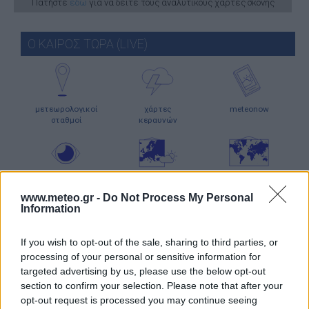
Πατήστε
εδώ
για να δείτε τους αναλυτικούς χάρτες σκόνης
Ο ΚΑΙΡΟΣ ΤΩΡΑ (LIVE)
μετεωρολογικοί
χάρτες
meteonow
σταθμοί
κεραυνών
κάμερες
ο καιρός
ο καιρός
στην Ευρώπη
στον κόσμο
www.meteo.gr -
Do Not Process My Personal
Information
ΧΑΡΤΕΣ ΠΡΟΓΝΩΣΗΣ
If you wish to opt-out of the sale, sharing to third parties, or
processing of your personal or sensitive information for
targeted advertising by us, please use the below opt-out
section to confirm your selection. Please note that after your
opt-out request is processed you may continue seeing
ιστιοπλοϊκοί
χάρτες
χάρτης