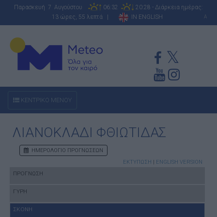
Παρασκευή 7 Αυγούστου
06:32
20:28 - Διάρκεια ημέρας:
13 ώρες, 55 λεπτά |
IN ENGLISH
A
ΚΕΝΤΡΙΚΟ ΜΕΝΟΥ
ΛΙΑΝΟΚΛΑΔΙ ΦΘΙΩΤΙΔΑΣ
ΗΜΕΡΟΛΟΓΙΟ ΠΡΟΓΝΩΣΕΩΝ
ΕΚΤΥΠΩΣΗ
|
ENGLISH VERSION
ΠΡΟΓΝΩΣΗ
ΓΥΡΗ
ΣΚΟΝΗ