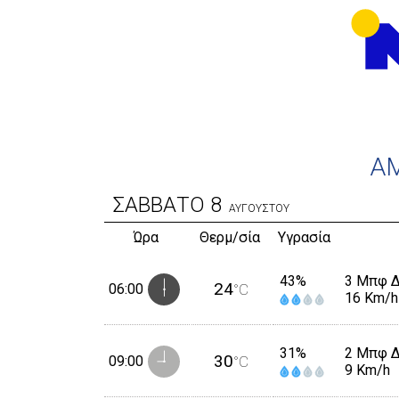
Α
ΣΑΒΒΑΤΟ
8
ΑΥΓΟΥΣΤΟΥ
Ώρα
Θερμ/σία
Υγρασία
43%
3 Μπφ 
24
06:00
°C
16 Km/h
31%
2 Μπφ 
30
09:00
°C
9 Km/h