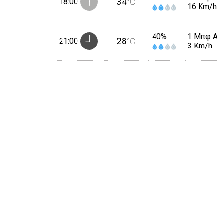
34
18:00
°C
16 Km/h
40%
1 Μπφ 
28
21:00
°C
3 Km/h