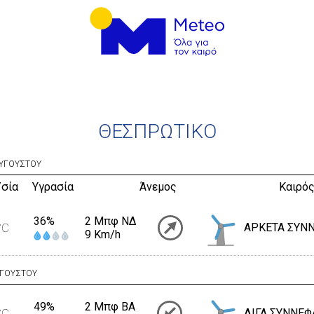
ΘΕΣΠΡΩΤΙΚΟ
ΥΓΟΥΣΤΟΥ
/σία
Υγρασία
Άνεμος
Καιρός
36%
2 Μπφ ΝΔ
°C
ΑΡΚΕΤΑ ΣΥΝ
9 Km/h
ΥΓΟΥΣΤΟΥ
49%
2 Μπφ BA
°C
ΛΙΓΑ ΣΥΝΝΕΦ