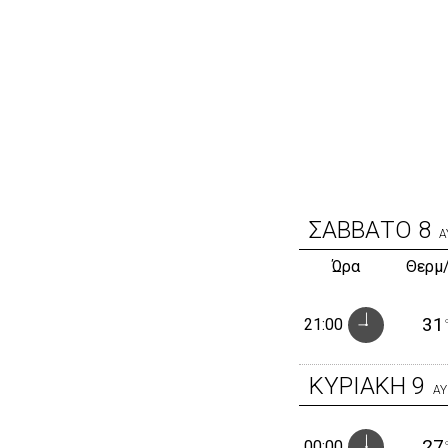
ΣΑΒΒΑΤΟ
8
Α
Ώρα
Θερμ
31
21:00
ΚΥΡΙΑΚΗ
9
Α
27
00:00