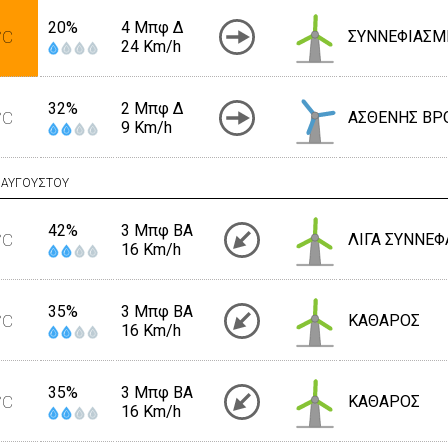
20%
4 Μπφ Δ
°C
ΣΥΝΝΕΦΙΑΣΜ
24 Km/h
32%
2 Μπφ Δ
°C
ΑΣΘΕΝΗΣ ΒΡ
9 Km/h
ΑΥΓΟΥΣΤΟΥ
42%
3 Μπφ BA
°C
ΛΙΓΑ ΣΥΝΝΕΦ
16 Km/h
35%
3 Μπφ BA
°C
ΚΑΘΑΡΟΣ
16 Km/h
35%
3 Μπφ BA
°C
ΚΑΘΑΡΟΣ
16 Km/h