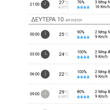
27
76%
3 Μπφ 
°C
21:00
16 Km/h
30
°C
ΔΕΥΤΕΡΑ
10
ΑΥΓΟΥΣΤΟΥ
90%
2 Μπφ 
25
00:00
°C
9 Km/h
100%
2 Μπφ 
24
03:00
°C
9 Km/h
100%
2 Μπφ 
22
06:00
°C
9 Km/h
29
80%
2 Μπφ 
°C
09:00
9 Km/h
34
°C