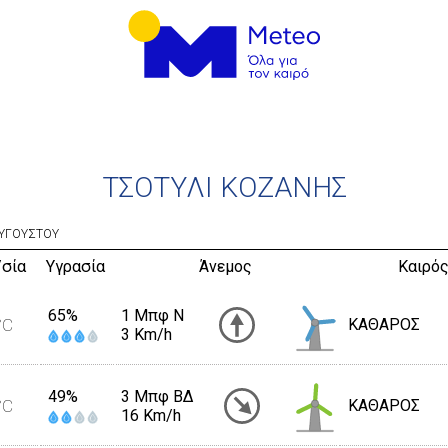
ΤΣΟΤΥΛΙ ΚΟΖΑΝΗΣ
ΥΓΟΥΣΤΟΥ
/σία
Υγρασία
Άνεμος
Καιρός
65%
1 Μπφ N
°C
ΚΑΘΑΡΟΣ
3 Km/h
49%
3 Μπφ ΒΔ
°C
ΚΑΘΑΡΟΣ
16 Km/h