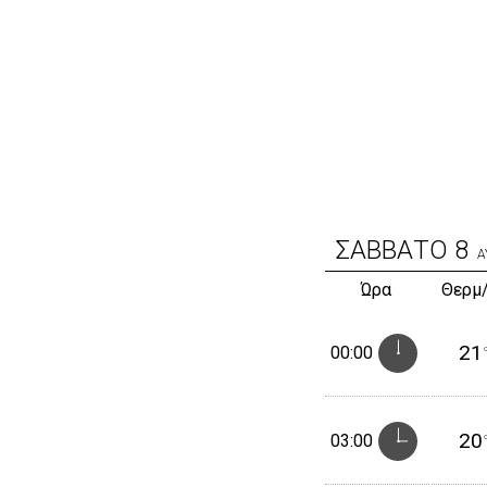
ΣΑΒΒΑΤΟ
8
Α
Ώρα
Θερμ
21
00:00
20
03:00