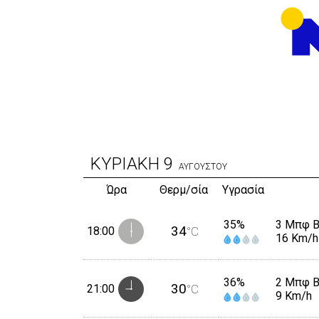
ΚΥΡΙΑΚΗ
9
ΑΥΓΟΥΣΤΟΥ
Ώρα
Θερμ/σία
Υγρασία
35%
3 Μπφ 
34
18:00
°C
16 Km/h
36%
2 Μπφ 
30
21:00
°C
9 Km/h