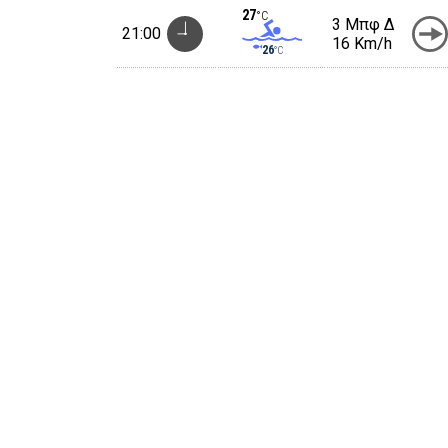
27
°C
3 Μπφ Δ
21:00
16 Km/h
26
°C