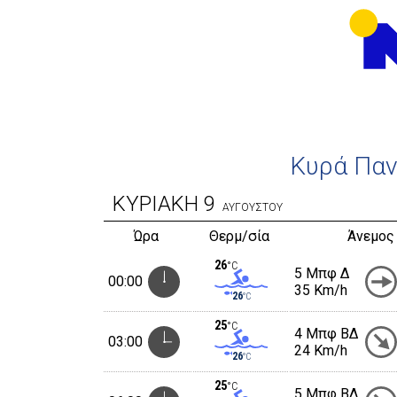
Κυρά Παν
ΚΥΡΙΑΚΗ
9
ΑΥΓΟΥΣΤΟΥ
Ώρα
Θερμ/σία
Άνεμος
26
°C
5 Μπφ Δ
00:00
35 Km/h
26
°C
25
°C
4 Μπφ ΒΔ
03:00
24 Km/h
26
°C
25
°C
5 Μπφ ΒΔ