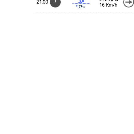
21:00
16 Km/h
27
°C