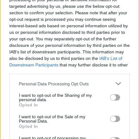
ΙΑΝ
ΜΑΡ
ΜΑΙ
ΙΟΥΛ
ΣΕΠΤ
ΔΕΚ
targeted advertising by us, please use the below opt-out
Πηγή: www.meteo.gr - EAA
ΜΗΝΑΣ
section to confirm your selection. Please note that after your
opt-out request is processed you may continue seeing
Βροχόπτωση ανα μήνα (mm)
interest-based ads based on personal information utilized by
us or personal information disclosed to third parties prior to
ΜΕΣΗ ΒΡΟΧΟΠΤΩΣΗ
your opt-out. You may separately opt-out of the further
ΥΨΗΛΟΤΕΡΗ ΗΜΕΡΗΣΙΑ ΒΡΟΧΟΠΤΩΣΗ
disclosure of your personal information by third parties on the
100
IAB’s list of downstream participants. This information may
also be disclosed by us to third parties on the
IAB’s List of
80
Downstream Participants
that may further disclose it to other
ΥΨΟΣ ΒΡΟΧΗΣ (mm)
third parties.
60
Personal Data Processing Opt Outs
40
I want to opt-out of the Sharing of my
personal data.
20
Opted In
0
I want to opt-out of the Sale of my
ΙΑΝ
ΜΑΡ
ΜΑΙ
ΙΟΥΛ
ΣΕΠΤ
ΔΕΚ
Personal Data.
Πηγή: www.meteo.gr - EAA
Opted In
I want to opt-out of processing my