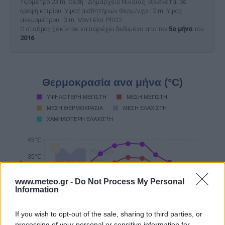
Υψόμετρο 23 m, Θέση : Δημαρχείο Νίκαιας. Βρίσκεται σε
οροφή κτιρίου. Ύψος αισθητήρων θερμ/υγρ : 2 m. Ύψος
ανεμομέτρου : 3 m. Μοντέλο: PRO2
O σταθμός ξεκίνησε να παρέχει δεδομένα απο τον
5ο μήνα
του
2016
.
Θερμοκρασία ανα μήνα (°C)
ΥΨΗΛΟΤΕΡΗ ΜΕΓΙΣΤΗ
ΜΕΣΗ ΜΕΓΙΣΤΗ
ΜΕΣΗ ΘΕΡΜΟΚΡΑΣΙΑ
ΜΕΣΗ ΕΛΑΧΙΣΤΗ
ΧΑΜΗΛΟΤΕΡΗ ΕΛΑΧΙΣΤΗ
45°C
35°C
ΘΕΡΜΟΚΡΑΣΙΑ
25°C
www.meteo.gr -
Do Not Process My Personal
Information
15°C
5°C
If you wish to opt-out of the sale, sharing to third parties, or
-5°C
processing of your personal or sensitive information for