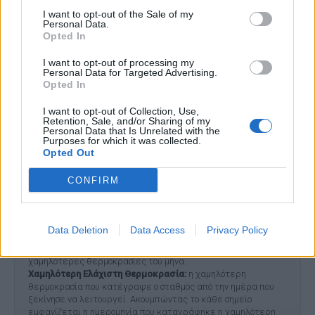
I want to opt-out of the Sale of my
40
Personal Data.
Opted In
20
I want to opt-out of processing my
0
Personal Data for Targeted Advertising.
ΙΑΝ
ΜΑΡ
ΜΑΙ
ΙΟΥΛ
ΣΕΠΤ
ΔΕΚ
Opted In
Πηγή: www.meteo.gr - EAA
I want to opt-out of Collection, Use,
Retention, Sale, and/or Sharing of my
Personal Data that Is Unrelated with the
Υψηλότερη Μέγιστη Θερμοκρασία:
η υψηλότερη
Purposes for which it was collected.
θερμοκρασία που κατέγραψε ο σταθμός από την ημέρα που
Opted Out
ξεκίνησε να λειτουργεί. Ακουμπώντας το κάθε σημείο
εμφανίζεται η ημερομηνία που καταγράφηκε η υψηλότερη
CONFIRM
θερμοκρασία.
Μέση Μέγιστη Θερμοκρασία:
η μέση τιμή από τις μέγιστες
θερμοκρασίες του μήνα.
Μέση Θερμοκρασία:
η μέση τιμή από όλες τις θερμοκρασίες
Data Deletion
Data Access
Privacy Policy
που καταγράφει ο σταθμός για κάθε συγκεκριμένο μήνα.
Μέση Χαμηλότερη Θερμοκρασία:
η μέση τιμή από τις
χαμηλότερες θερμοκρασίες του μήνα.
Χαμηλότερη Ελάχιστη Θερμοκρασία:
η χαμηλότερη
θερμοκρασία που κατέγραψε ο σταθμός από την ημέρα που
ξεκίνησε να λειτουργεί. Ακουμπώντας το κάθε σημείο
εμφανίζεται η ημερομηνία που καταγράφηκε η χαμηλότερη