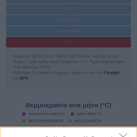
ΚΗΦΙΣΙΑ
ΜΑΡΟΥΣΙ ΑΘΗΝΑ
ΠΕΝΤΕΛΗ-ΕΑΑ
ΤΑΤΟΙ
Υψόμετρο 283 m, Θέση : Tennis Club Τατοΐου . Βρίσκεται στο
έδαφος. Ύψος αισθητήρων θερμ/υγρ : 2 m. Ύψος ανεμομέτρου
: 5 m. Μοντέλο: PRO2
O σταθμός ξεκίνησε να παρέχει δεδομένα απο τον
11ο μήνα
του
2014
.
Θερμοκρασία ανα μήνα (°C)
ΥΨΗΛΟΤΕΡΗ ΜΕΓΙΣΤΗ
ΜΕΣΗ ΜΕΓΙΣΤΗ
ΜΕΣΗ ΘΕΡΜΟΚΡΑΣΙΑ
ΜΕΣΗ ΕΛΑΧΙΣΤΗ
ΧΑΜΗΛΟΤΕΡΗ ΕΛΑΧΙΣΤΗ