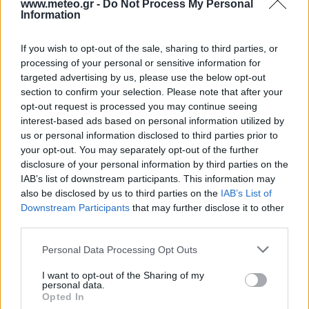
www.meteo.gr -
Do Not Process My Personal
50°C
Information
40°C
ΘΕΡΜΟΚΡΑΣΙΑ
30°C
If you wish to opt-out of the sale, sharing to third parties, or
processing of your personal or sensitive information for
20°C
targeted advertising by us, please use the below opt-out
10°C
section to confirm your selection. Please note that after your
0°C
opt-out request is processed you may continue seeing
interest-based ads based on personal information utilized by
-10°C
ΙΑΝ
ΜΑΡ
ΜΑΙ
ΙΟΥΛ
ΣΕΠΤ
ΔΕΚ
us or personal information disclosed to third parties prior to
Πηγή: www.meteo.gr - EAA
ΜΗΝΑΣ
your opt-out. You may separately opt-out of the further
disclosure of your personal information by third parties on the
IAB’s list of downstream participants. This information may
Βροχόπτωση ανα μήνα (mm)
also be disclosed by us to third parties on the
IAB’s List of
ΜΕΣΗ ΒΡΟΧΟΠΤΩΣΗ
Downstream Participants
that may further disclose it to other
ΥΨΗΛΟΤΕΡΗ ΗΜΕΡΗΣΙΑ ΒΡΟΧΟΠΤΩΣΗ
third parties.
120
Personal Data Processing Opt Outs
100
ΥΨΟΣ ΒΡΟΧΗΣ (mm)
I want to opt-out of the Sharing of my
80
personal data.
Opted In
60