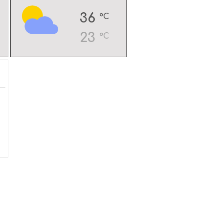
36
°C
23
°C