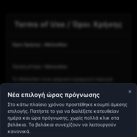
Terms of Use / Όροι Χρήσης
Όροι Χρήσης – MeteoNav
Terms of Use – MeteoNav
Το MeteoNav είναι ψηφιακή εφαρμογή παροχής
μετεωρολογικών, ωκεανογραφικών και
×
ναυτιλιακών πληροφοριών, αποκλειστικά για
Νέα επιλογή ώρας πρόγνωσης
ενημερωτικούς και υποστηρικτικούς σκοπούς.
Στο κάτω πλαίσιο χρόνου προστέθηκε κουμπί άμεσης
επιλογής. Πατήστε το για να διαλέξετε κατευθείαν
ημέρα και ώρα πρόγνωσης, χωρίς πολλά κλικ στα
MeteoNav is a digital information service providing
βελάκια. Τα βελάκια συνεχίζουν να λειτουργούν
meteorological, oceanographic and nautical data for
κανονικά.
informational purposes only.