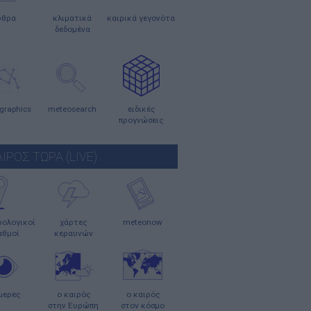
ρθρα
κλιματικά
καιρικά γεγονότα
δεδομένα
graphics
meteosearch
ειδικές
προγνώσεις
ΑΙΡΟΣ ΤΩΡΑ (LIVE)
ολογικοί
χάρτες
meteonow
αθμοί
κεραυνών
μερες
ο καιρός
ο καιρός
στην Ευρώπη
στον κόσμο