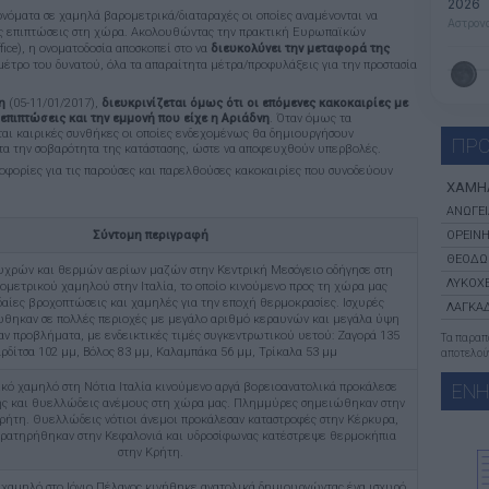
2026
ονόματα σε χαμηλά βαρομετρικά/διαταραχές οι οποίες αναμένονται να
Αστρονο
ές επιπτώσεις στη χώρα. Ακολουθώντας την πρακτική Ευρωπαϊκών
ce), η ονοματοδοσία αποσκοπεί στο να
διευκολύνει την μεταφορά της
μέτρο του δυνατού, όλα τα απαραίτητα μέτρα/προφυλάξεις για την προστασία
η
(05-11/01/2017),
διευκρινίζεται όμως ότι οι επόμενες κακοκαιρίες με
επιπτώσεις και την εμμονή που είχε η Αριάδνη
. Όταν όμως τα
ται καιρικές συνθήκες οι οποίες ενδεχομένως θα δημιουργήσουν
ΠΡΟ
ντα την σοβαρότητα της κατάστασης, ώστε να αποφευχθούν υπερβολές.
οφορίες για τις παρούσες και παρελθούσες κακοκαιρίες που συνοδεύουν
ΧΑΜΗ
ΑΝΩΓΕΙ
Σύντομη περιγραφή
ΟΡΕΙΝΗ
ΘΕΟΔΩ
υχρών και θερμών αερίων μαζών στην Κεντρική Μεσόγειο οδήγησε στη
ΛΥΚΟΧΕ
ομετρικού χαμηλού στην Ιταλία, το οποίο κινούμενο προς τη χώρα μας
αίες βροχοπτώσεις και χαμηλές για την εποχή θερμοκρασίες. Ισχυρές
ΛΑΓΚΑΔ
ώθηκαν σε πολλές περιοχές με μεγάλο αριθμό κεραυνών και μεγάλα ύψη
ν προβλήματα, με ενδεικτικές τιμές συγκεντρωτικού υετού: Ζαγορά 135
Τα παρα
ρδίτσα 102 μμ, Βόλος 83 μμ, Καλαμπάκα 56 μμ, Τρίκαλα 53 μμ
αποτελούν
κό χαμηλό στη Νότια Ιταλία κινούμενο αργά βορειοανατολικά προκάλεσε
ΕΝ
ς και θυελλώδεις ανέμους στη χώρα μας. Πλημμύρες σημειώθηκαν στην
Κρήτη. Θυελλώδεις νότιοι άνεμοι προκάλεσαν καταστροφές στην Κέρκυρα,
αρατηρήθηκαν στην Κεφαλονιά και υδροσίφωνας κατέστρεψε θερμοκήπια
στην Κρήτη.
χαμηλό στο Ιόνιο Πέλαγος κινήθηκε ανατολικά δημιουργώντας ένα ισχυρό