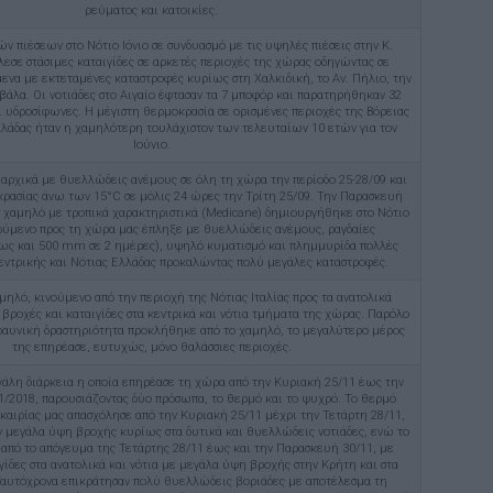
ρεύματος και κατοικίες.
 πιέσεων στο Νότιο Ιόνιο σε συνδυασμό με τις υψηλές πιέσεις στην Κ.
σε στάσιμες καταιγίδες σε αρκετές περιοχές της χώρας οδηγώντας σε
να με εκτεταμένες καταστροφές κυρίως στη Χαλκιδική, το Αν. Πήλιο, την
βάλα. Οι νοτιάδες στο Αιγαίο έφτασαν τα 7 μποφόρ και παρατηρήθηκαν 32
ι υδροσίφωνες. Η μέγιστη θερμοκρασία σε ορισμένες περιοχές της Βόρειας
λλάδας ήταν η χαμηλότερη τουλάχιστον των τελευταίων 10 ετών για τον
Ιούνιο.
 αρχικά με θυελλώδεις ανέμους σε όλη τη χώρα την περίοδο 25-28/09 και
ρασίας άνω των 15°C σε μόλις 24 ώρες την Τρίτη 25/09. Την Παρασκευή
 χαμηλό με τροπικά χαρακτηριστικά (Medicane) δημιουργήθηκε στο Νότιο
νούμενο προς τη χώρα μας έπληξε με θυελλώδεις ανέμους, ραγδαίες
ως και 500 mm σε 2 ημέρες), υψηλό κυματισμό και πλημμυρίδα πολλές
εντρικής και Νότιας Ελλάδας προκαλώντας πολύ μεγάλες καταστροφές.
ηλό, κινούμενο από την περιοχή της Νότιας Ιταλίας προς τα ανατολικά
βροχές και καταιγίδες στα κεντρικά και νότια τμήματα της χώρας. Παρόλο
ραυνική δραστηριότητα προκλήθηκε από το χαμηλό, το μεγαλύτερο μέρος
της επηρέασε, ευτυχώς, μόνο θαλάσσιες περιοχές.
γάλη διάρκεια η οποία επηρέασε τη χώρα από την Κυριακή 25/11 έως την
/2018, παρουσιάζοντας δύο πρόσωπα, το θερμό και το ψυχρό. Το θερμό
αιρίας μας απασχόλησε από την Κυριακή 25/11 μέχρι την Τετάρτη 28/11,
μεγάλα ύψη βροχής κυρίως στα δυτικά και θυελλώδεις νοτιάδες, ενώ το
πό το απόγευμα της Τετάρτης 28/11 έως και την Παρασκευή 30/11, με
γίδες στα ανατολικά και νότια με μεγάλα ύψη βροχής στην Κρήτη και στα
αυτόχρονα επικράτησαν πολύ θυελλώδεις βοριάδες με αποτέλεσμα τη