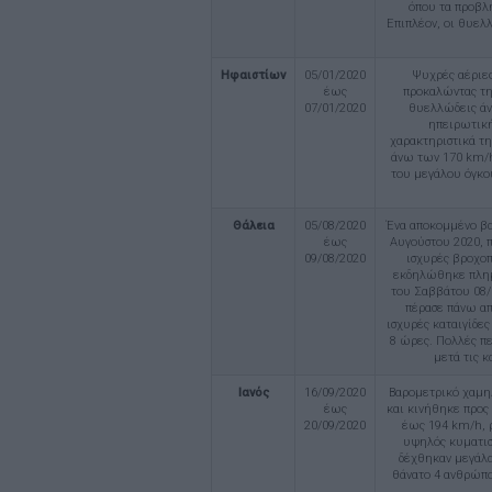
όπου τα προβλή
Επιπλέον, οι θυελ
Ηφαιστίων
05/01/2020
Ψυχρές αέριες
έως
προκαλώντας τη
07/01/2020
θυελλώδεις άνε
ηπειρωτική
χαρακτηριστικά τη
άνω των 170 km/h
του μεγάλου όγκο
Θάλεια
05/08/2020
Ένα αποκομμένο βα
έως
Αυγούστου 2020, π
09/08/2020
ισχυρές βροχοπ
εκδηλώθηκε πλημμ
του Σαββάτου 08/
πέρασε πάνω απ
ισχυρές καταιγίδες
8 ώρες. Πολλές π
μετά τις 
Ιανός
16/09/2020
Βαρομετρικό χαμηλ
έως
και κινήθηκε προς
20/09/2020
έως 194 km/h, 
υψηλός κυματισ
δέχθηκαν μεγάλα
θάνατο 4 ανθρώπο