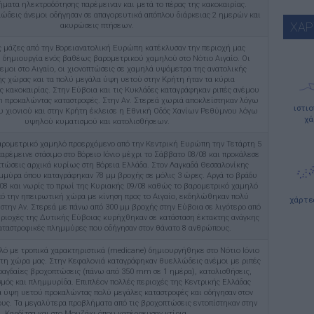
ματα ηλεκτροδότησης παρέμειναν και μετά το πέρας της κακοκαιρίας.
λώδεις άνεμοι οδήγησαν σε απαγορευτικά απόπλου διάρκειας 2 ημερών και
ΧΑΡ
ακυρώσεις πτήσεων.
 μάζες από την Βορειανατολική Ευρώπη κατέκλυσαν την περιοχή μας
 δημιουργία ενός βαθέως βαρομετρικού χαμηλού στο Νότιο Αιγαίο. Οι
μοι στο Αιγαίο, οι χιονοπτώσεις σε χαμηλά υψόμετρα της ανατολικής
ς χώρας και τα πολύ μεγάλα ύψη υετού στην Κρήτη ήταν τα κύρια
ς κακοκαιρίας. Στην Εύβοια και τις Κυκλάδες καταγράφηκαν ριπές ανέμου
 προκαλώντας καταστροφές. Στην Αν. Στερεά χωριά αποκλείστηκαν λόγω
ιστι
υ χιονιού και στην Κρήτη έκλεισε η Εθνική Οδός Χανίων Ρεθύμνου λόγω
χά
υψηλού κυματισμού και κατολισθήσεων.
ρομετρικό χαμηλό προερχόμενο από την Κεντρική Ευρώπη την Τετάρτη 5
αρέμεινε στάσιμο στο Βόρειο Ιόνιο μέχρι το Σάββατο 08/08 και προκάλεσε
τώσεις αρχικά κυρίως στη Βόρεια Ελλάδα. Στον Λαγκαδά Θεσσαλονίκης
ύρα όπου καταγράφηκαν 78 μμ βροχής σε μόλις 3 ώρες. Αργά το βράδυ
08 και νωρίς το πρωί της Κυριακής 09/08 καθώς το βαρομετρικό χαμηλό
ό την ηπειρωτική χώρα με κίνηση προς το Αιγαίο, εκδηλώθηκαν πολύ
χάρτε
 στην Αν. Στερεά με πάνω από 300 μμ βροχής στην Εύβοια σε λιγότερο από
εριοχές της Δυτικής Εύβοιας κυρήχθηκαν σε κατάσταση έκτακτης ανάγκης
καταστροφικές πλημμύρες που οδήγησαν στον θάνατο 8 ανθρώπους.
ό με τροπικά χαρακτηριστικά (medicane) δημιουργήθηκε στο Νότιο Ιόνιο
 τη χώρα μας. Στην Κεφαλονιά καταγράφηκαν θυελλώδεις ανέμοι με ριπές
ραγδαίες βροχοπτώσεις (πάνω από 350 mm σε 1 ημέρα), κατολισθήσεις,
μός και πλημμυρίδα. Επιπλέον πολλές περιοχές της Κεντρικής Ελλάδας
 ύψη υετού προκαλώντας πολύ μεγάλες καταστροφές και οδήγησαν στον
υς. Τα μεγαλύτερα προβλήματα από τις βροχοπτώσεις εντοπίστηκαν στην
Καρδίτσα και στο Μουζάκι όπου κατέρρευσαν κτίρια.