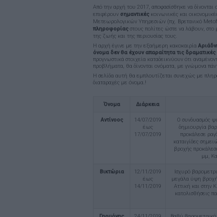
Από την αρχή του 2017, αποφασίσθηκε να δίνονται 
επιφέρουν
σημαντικές
κοινωνικές και οικονομικ
Μετεωρολογικών Υπηρεσιών (πχ. Βρετανικό Metoffi
πληροφορίας
στους πολίτες ώστε να λάβουν, στο 
της ζωής και της περιουσίας τους.
Η αρχή έγινε με την εξαήμερη κακοκαιρία
Αριάδν
όνομα δεν θα έχουν απαραίτητα τις δραματικές 
προγνωστικά στοιχεία καταδεικνύουν ότι αναμένον
προβλήματα, θα δίνονται ονόματα, με γνώμονα πά
Η σελίδα αυτή θα εμπλουτίζεται συνεχώς με πληρ
διαταραχές με όνομα.!
Όνομα
Διάρκεια
Αντίνοος
14/07/2019
Ο συνδυασμός ψ
έως
δημιουργία βαρ
17/07/2019
προκάλεσε ραγδ
καταιγίδες σημει
βροχής προκάλεσα
μμ, Κα
Βικτώρια
12/11/2019
Ισχυρό βαρομετρι
έως
μεγάλα ύψη βροχή
14/11/2019
Αττική και στην 
κατολισθήσεις π
Γηρυόνης
24/11/2019
Βαθύ βαρομετρικό 