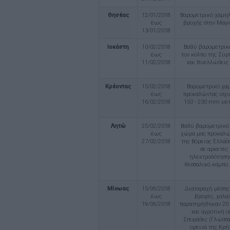
Θησέας
12/01/2018
Βαρομετρικό χαμηλ
έως
βροχής στην Μαγν
13/01/2018
Ιοκάστη
10/02/2018
Βαθύ βαρομετρικ
έως
τον κόλπο της Σύρ
11/02/2018
και θυελλώδεις 
Κρέοντας
15/02/2018
Βαρομετρικό χαμ
έως
προκαλώντας ισχυ
16/02/2018
150 - 230 mm υετο
Λητώ
25/02/2018
Bαθύ βαρομετρικό 
έως
χώρα μας προκαλών
27/02/2018
της Βόρειας Ελλάδ
σε αρκετές
ηλεκτροδότηση
θεσσαλικό κάμπο 
Μίνωας
15/06/2018
Διαταραχή μέσης 
έως
βροχές, χαλα
19/06/2018
παρατηρήθηκαν 20 σ
και αγροτική ο
Σποράδες (Γλώσσα
ορεινά της Κρή