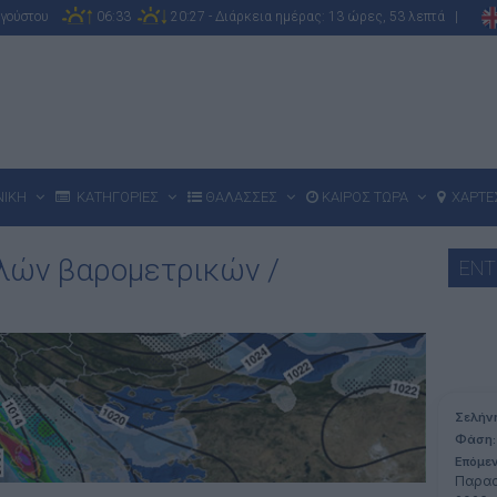
υγούστου
06:33
20:27 - Διάρκεια ημέρας: 13 ώρες, 53 λεπτά |
ΝΙΚΗ
ΚΑΤΗΓΟΡΙΕΣ
ΘΑΛΑΣΣΕΣ
ΚΑΙΡΟΣ ΤΩΡΑ
ΧΑΡΤΕ
λών βαρομετρικών /
ΕΝΤ
Σελήν
Φάση:
Επόμε
Παρασ