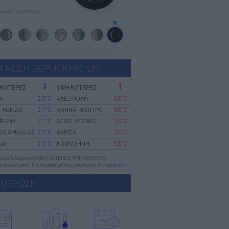
μικό ημερολόγιο
ΓΝΩΣΗ ΘΕΡΜΟΚΡΑΣΙΩΝ
ΛΟΤΕΡΕΣ
ΥΨΗΛΟΤΕΡΕΣ
20°C
33°C
Α
ΑΛΕΞ/ΠΟΛΗ
21°C
33°C
 ΦΩΚΙΔΑ
ΑΘΗΝΑ - ΚΕΝΤΡΟ
21°C
33°C
ΡΙΑΝΑ
ΑΓΙΟΣ ΚΟΣΜΑΣ
23°C
33°C
ΙΑ ΑΡΚΑΔΙΑΣ
ΛΑΡΙΣΑ
23°C
33°C
ΙΑ
ΚΟΜΟΤΗΝΗ
πάνω δεδομένα (ΧΑΜΗΛΟΤΕΡΕΣ/ΥΨΗΛΟΤΕΡΕΣ)
 προγνώσεις. Για παρατηρήσεις (realtime) πατήστε
εδώ
ΗΜΕΡΩΣΗ