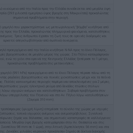
ό κινούμενο από την Ιταλία προς την Ελλάδα συνοδεύεται από μεγάλα ύψη
ησία (293 χιλιοστά ημερήσιο ύψος βροχής στη Μακρινίτσα) προκαλώντας
σημαντικά προβλήματα στην περιοχή.
ό χαμηλό που χαρακτηρίστηκε ως μετεωρολογική “βόμβα” κινήθηκε από
της προς την Ελλάδα, προκαλώντας πλημμυρικά φαινόμενα, κατολισθήσεις
ανέμους. Τρεις άνθρωποι έχασαν τη ζωή τους σε ορεινές διαδρομές και
αρκετοί απεγκλωβίστηκαν από σωστικά συνεργεία.
ηλό προερχόμενο από την Ιταλία κινήθηκε Ν-ΝΑ προς το Ιόνιο Πέλαγος,
ρές βροχοπτώσεις σε μεγάλο μέρος της χώρας. Στο Πήλιο καταγράφηκαν
ύ, ενώ το χιόνι στα ορεινά της Κεντρικής Ελλάδας ξεπέρασε το 1 μέτρο,
προκαλώντας προβλήματα στις μετακινήσεις.
χαμηλό (991 hPa) προερχόμενο από το Ιόνιο Πέλαγος πέρασε πάνω από τη
τας ραγδαίες βροχοπτώσεις και πυκνές χιονοπτώσεις μέχρι και τα πεδινά
ας. Πολλές κατοικημένες περιοχές παρέμειναν αποκλεισμένες για 2 μέρες,
 περιπτώσεις χωρίς ηλεκτρικό ρεύμα από δεκάδες πτώσεις στύλων
ς λόγω ισχυρών ανέμων και κατολισθήσεων. Σοβαρά προβλήματα στον
λόγω υπερχείλισης του Πηνειού και στο Αν. Πήλιο λόγω κατολισθήσεων
(Ζαγορά 310 mm).
τροπόσφαιρας (ψυχρή λίμνη) επηρέασε το σύνολο της χώρας με ισχυρές
ζοπτώσεις, τοπικά ισχυρούς ανέμους και ανεμοστρόβιλους. Συνολικά
ίφωνες ξηράς και θάλασσας, και σημαντικές καταστροφές σε καλλιέργειες
δοποιία. Μεγάλα ύψη βροχής κατεγράφησαν στην Αν. Θεσσαλία και στις
 Σκοπέλου 98 mm σε 1 ώρα), στην Αττική (Αμπελόκηποι 56 mm) και στα
της. Δεκάδες χιλιάδες κεραυνοί προκάλεσαν ζημιές σε δίκτυα διανομής