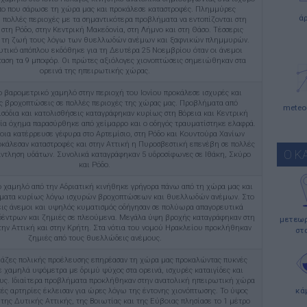
ο που σάρωσε τη χώρα μας και προκάλεσε καταστροφές. Πλημμύρες
ά
πολλές περιοχές με τα σημαντικότερα προβλήματα να εντοπίζονται στη
 στη Ρόδο, στην Κεντρική Μακεδονία, στη Λήμνο και στη Θάσο. Τέσσερις
ν τη ζωή τους λόγω των θυελλωδών ανέμων και ξαφνικών πλημμυρών.
υτικό απόπλου εκδόθηκε για τη Δευτέρα 25 Νοεμβρίου όταν οι άνεμοι
ταση τα 9 μποφόρ. Οι πρώτες αξιόλογες χιονοπτώσεις σημειώθηκαν στα
ορεινά της ηπειρωτικής χώρας.
 βαρομετρικό χαμηλό στην περιοχή του Ιονίου προκάλεσε ισχυρές και
ς βροχοπτώσεις σε πολλές περιοχές της χώρας μας. Προβλήματα από
meteo
σόδια και κατολισθήσεις καταγράφηκαν κυρίως στη Βόρεια και Κεντρική
ία όχημα παρασύρθηκε από χείμαρρο και ο οδηγός τραυματίστηκε ελαφρά.
οια κατέρρευσε γέφυρα στο Αρτεμίσιο, στη Ρόδο και Κουντούρα Χανίων
κάλεσαν καταστροφές και στην Αττική η Πυροσβεστική επενέβη σε πολλές
Ο Κ
άντληση υδάτων. Συνολικά καταγράφηκαν 5 υδροσίφωνες σε Ιθάκη, Σκύρο
και Ρόδο.
 χαμηλό από την Αδριατική κινήθηκε γρήγορα πάνω από τη χώρα μας και
ματα κυρίως λόγω ισχυρών βροχοπτώσεων και θυελλωδών ανέμων. Στο
ις άνεμοι και υψηλός κυματισμός οδήγησαν σε πολύωρα απαγορευτικά
δέντρων και ζημιές σε πλεούμενα. Μεγάλα ύψη βροχής καταγράφηκαν στη
μετεωρ
την Αττική και στην Κρήτη. Στα νότια του νομού Ηρακλείου προκλήθηκαν
στ
ζημιές από τους θυελλώδεις ανέμους.
άζες πολικής προέλευσης επηρέασαν τη χώρα μας προκαλώντας πυκνές
ε χαμηλά υψόμετρα με δριμύ ψύχος στα ορεινά, ισχυρές καταιγίδες και
ς. Ιδιαίτερα προβλήματα προκλήθηκαν στην ανατολική ηπειρωτική χώρα
κά
κές αρτηρίες έκλεισαν για ώρες λόγω της έντονης χιονόπτωσης. Το ύψος
 της Δυτικής Αττικής, της Βοιωτίας και της Εύβοιας πλησίασε το 1 μέτρο