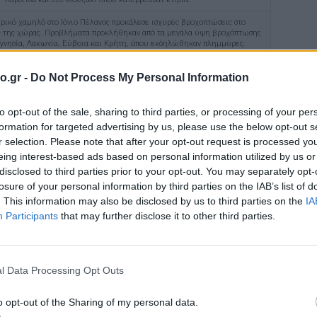
ρικό χαμηλό στο Ιόνιο Πέλαγος προκάλεσε ισχυρές βροχοπτώσεις στο
 της χώρας. Προβλήματα προκλήθηκαν από τα μεγάλα ύψη βροχόπτωσης
γνησία, Λακωνία, Εύβοια και Κρήτη, όπου εκδηλώθηκαν πλημμύρες.
οι προκάλεσαν ζημιές στον νομό Χανίων ενώ καταγράφηκαν συνολικά 7
υδροσίφωνες σε Μαγνησία, Εύβοια και Ρόδο.
o.gr -
Do Not Process My Personal Information
και πυκνές χιονοπτώσεις ακόμη και σε πεδινές περιοχές προκάλεσαν
ετακίνησεις, με το 1/3 της χερσαίας έκτασης της χώρας να καλύπτεται με
 17/01. Οι χιονοπτώσεις ήταν ισχυρές ακόμη και σε νησιά του Βόρειου και
to opt-out of the sale, sharing to third parties, or processing of your per
αίου όπου προκάλεσαν προβλήματα κυρίως λόγω πολύωρων διακοπών
formation for targeted advertising by us, please use the below opt-out s
τος. Οι ελάχιστες θερμοκρασίες στη Μακεδονία έφτασαν στους -20°C και
r selection. Please note that after your opt-out request is processed y
τους -28°C στη Δολίνη Βαθύσταλου στον Παρνασσό.
eing interest-based ads based on personal information utilized by us or
 εισβολή προκάλεσε χιονοπτώσεις σε μεγάλο μέρος της χώρας, ιδιαίτερα
disclosed to third parties prior to your opt-out. You may separately opt-
δονία, τη Θεσσαλία, την Ανατολική Στερεά Ελλάδα και την Κρήτη όπου
 μεγάλα ύψη χιονιού. Ειδικότερα στη Μαγνησία, την Εύβοια, τη Βοιωτία
losure of your personal information by third parties on the IAB’s list of
το ύψος του χιονιού ξεπέρασε τα 50 εκ με αποτέλεσμα να δημιουργηθούν
. This information may also be disclosed by us to third parties on the
IA
στις μετακινήσεις και στην παροχή ηλεκτρικού ρεύματος επί τρία 24ωρα.
Participants
that may further disclose it to other third parties.
 έχασαν τη ζωή τους κατά τη διάρκεια της κακοκαιρίας ενώ πολλοί δήμοι
άσταση έκτακτης ανάγκης. Τέλος, ο ισχυρός παγετός προκάλεσε ζημιές σε
η θερμοκρασία στη Δυτική Μακεδονία έπεσε έως και στους -25,1°C (Νέος
Καύκασος) και στους -20,4°C στην Πτολεμαΐδα.
l Data Processing Opt Outs
o opt-out of the Sharing of my personal data.