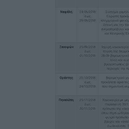
Νεφέλη
24/06/2018
Σύστημα χαμηλών
έως
Ευρώπη προκάλε
29/06/2018
πλημμυρικά φαινόμε
Αττική και την Κα
ανεμοστρόβιλοι κα
και Κεντρικής Ε
Ξενοφών
25/09/2018
Ισχυρή κακοκαιρία
έως
πτώση της θερμοκ
01/10/2018
28/09 βαρομετρικό
Ιόνιο και κι
βροχοπτώσεις (έ
περιοχές της Κ
Ορέστης
22/10/2018
Βαρομετρικό χαμ
έως
προκάλεσε αρκετές 
24/10/2018
που σημαντική κε
Πηνελόπη
25/11/2018
Κακοκαιρία με με
έως
Παρασκευή 30/11
30/11/2018
πρόσωπο της κακοκ
όπου σημειώθηκαν 
ψυχρό πρόσωπο α
βροχές και καται
Δωδεκάνησα. Τ