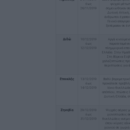
έως
ψυχρό μέτωπ
26/11/2019
σημειώθηκαν σε 
Δυτική Αττική,
άνθρωποι έχασα
Γενικό απαγορε
ξεπέρασαν σε έν
Διδώ
10/12/2019
Αργά κινούμενο
έως
παρατεταμένε
12/12/2019
πλημμυρικά επει
Ελλάδα. Στην Ημαθ
Στη Βόρεια Εύβ
χαλαζοπτώσεις προ
περιπτώσεις για 
Ετεοκλής
13/12/2019
Βαθύ βαρομετρικό
έως
προκάλεσε προβλή
14/12/2019
Ιόνιο θυελλώδε
απόπλου, πτώσεις 
Δυτική Ελλάδα, σ
Ζηνοβία
29/12/2019
Ψυχρές αέριες μ
έως
χιονοπτώσεις σ
31/12/2019
θυελλώδεις ανέμου
όπου κύριες οδι
χιονιού σε χωριά