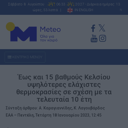
Σάββατο 8 Αυγούστου
06:33
20:27 - Διάρκεια ημέρας: 13
ώρες, 53 λεπτά |
IN ENGLISH
N
ΚΕΝΤΡΙΚΟ ΜΕΝΟΥ
Έως και 15 βαθμούς Κελσίου
υψηλότερες ελάχιστες
θερμοκρασίες σε σχέση με τα
τελευταία 10 έτη
Σύνταξη άρθρου: Α. Καραγιαννίδης, Κ. Λαγουβάρδος
ΕΑΑ – Πεντέλη, Τετάρτη 18 Ιανουαρίου 2023, 12:45