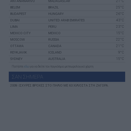
21°C
ANTANANARIVO
MADAGASCAR
25°C
BELEM
BRAZIL
26°C
BUDAPEST
HUNGARY
43°C
DUBAI
UNITED ARAB EMIRATES
23°C
LIMA
PERU
15°C
MEXICO CITY
MEXICO
22°C
MOSCOW
RUSSIA
21°C
OTTAWA
CANADA
9°C
REYKJAVIK
ICELAND
15°C
SYDNEY
AUSTRALIA
Πατήστε
εδώ
για να δείτε τον παγκόσμιο μετεωρολογικό χάρτη
ΣΑΝ ΣHΜΕΡΑ
2009: ΙΣΧΥΡΈΣ ΒΡΟΧΈΣ ΣΤΟ ΠΉΛΙΟ ΜΕ 63 ΧΙΛΙΟΣΤΆ ΣΤΗ ΖΑΓΟΡΆ.