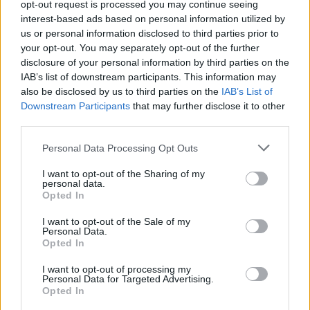
opt-out request is processed you may continue seeing
interest-based ads based on personal information utilized by
us or personal information disclosed to third parties prior to
your opt-out. You may separately opt-out of the further
disclosure of your personal information by third parties on the
IAB’s list of downstream participants. This information may
ΠΡΟΓΝΩΣΗ ΘΕΡΜΟΚΡΑΣΙΩΝ
also be disclosed by us to third parties on the
IAB’s List of
Downstream Participants
that may further disclose it to other
ΧΑΜΗΛΟΤΕΡΕΣ
ΥΨΗΛΟΤΕΡΕΣ
third parties.
25°C
37°C
ΜΕΤΣΟΒΟ
ΑΡΓΟΣ
25°C
37°C
ΑΝΩΓΕΙΑ
ΣΠΕΤΣΕΣ
Personal Data Processing Opt Outs
25°C
37°C
ΟΡΕΙΝΗ ΦΩΚΙΔΑ
ΝΑΥΠΛΙΟ
27°C
37°C
I want to opt-out of the Sharing of my
ΚΑΡΠΕΝΗΣΙ
ΤΟΛΟ ΑΡΓΟΛΙΔΑΣ
personal data.
27°C
37°C
ΣΤΕΝΗ ΕΥΒΟΙΑΣ
ΑΒΔΗΡΑ
Opted In
Τα παραπάνω δεδομένα (ΧΑΜΗΛΟΤΕΡΕΣ/ΥΨΗΛΟΤΕΡΕΣ) αποτελούν προγνώσεις. Για
παρατηρήσεις (realtime) πατήστε
εδώ
I want to opt-out of the Sale of my
Personal Data.
Ο ΚΑΙΡΟΣ ΤΩΡΑ (LIVE)
Opted In
I want to opt-out of processing my
Personal Data for Targeted Advertising.
Opted In
μετεωρολογικοί
χάρτες
meteonow