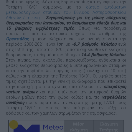
Ιδιαίτερα υψηλές ελάχιστες θερμοκρασίες καταγράφηκαν την
Τετάρτη 18/01 σύμφωνα με το
δίκτυο αυτόματων
μετεωρολογικών σταθμών του Εθνικού Αστεροσκοπείου
Αθηνών / meteo.gr
.
Συγκρινόμενες με τις μέσες ελάχιστες
θερμοκρασίες του Ιανουαρίου, το θερμόμετρο έδειξε έως και
15 βαθμούς υψηλότερες τιμές
. Όπως για παράδειγμα
προκύπτει από το ιστορικό αρχείο του σταθμού της
Ορεστιάδας
η μέση ελάχιστη για τον Ιανουάριο κατά την
περίοδο 2006-2021 είναι ίση με
-0.7 βαθμούς Κελσίου
ενώ
στις 03:10 της Τετάρτης 18/01, οπότε σημειώθηκε η ελάχιστη
θερμοκρασία, το θερμόμετρο έδειχνε
14.4 βαθμούς Κελσίου
.
Στον πίνακα που ακολουθεί παρουσιάζονται ενδεικτικά οι
μέσες ελάχιστες θερμοκρασίες 6 μετεωρολογικών σταθμών
κατά την περίοδο λειτουργίας τους (τουλάχιστο 10 έτη)
καθώς και η ελάχιστη της Τετάρτης 18/01. Οι υψηλές αυτές
τιμές σχετίζονται με την γενική κυκλοφορία που επικρατεί
στην περιοχή η οποία έχει ως αποτέλεσμα την
επικράτηση
νοτίων ανέμων
και κατ’ επέκταση την μεταφορά θερμών
αερίων μαζών προς την χώρα καθώς και τις
νεφελώδεις
συνθήκες
που επικράτησαν την νύχτα της Τρίτης 17/01 προς
Τετάρτη 18/01 οι οποίες δεν επέτρεψαν την ψύξη του
εδάφους και των χαμηλών στρωμάτων της ατμόσφαιρας.