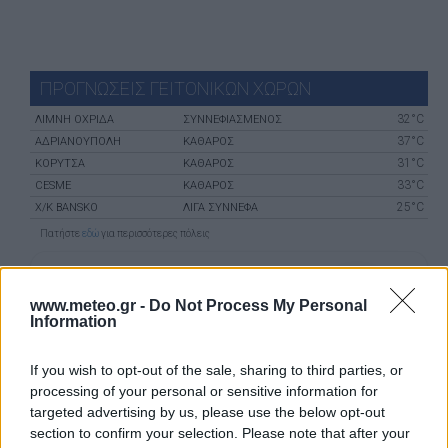
ΠΡΟΓΝΩΣΕΙΣ ΓΕΙΤΟΝΙΚΩΝ ΧΩΡΩΝ
32°C
ΛΊΜΝΗ ΟΧΡΊΔΑ
ΣΥΝΝΕΦΙΑΣΜΕΝΟΣ
37°C
ΑΔΡΙΑΝΟΎΠΟΛΗ
ΚΑΘΑΡΟΣ
31°C
ΚΟΡΥΤΣΆ
ΚΑΘΑΡΟΣ
33°C
CESME
ΚΑΘΑΡΟΣ
25°C
X/K BANSKO
ΛΙΓΑ ΣΥΝΝΕΦΑ
Πατήστε
εδώ
για περισσότερες πόλεις
24 ημερών
Σελήνη:
Παλαιός Μηνίσκος
Φάση:
www.meteo.gr -
Do Not Process My Personal
Επόμενη Πανσέληνος:
Information
Παρασκευή, 28 Αυγούστου 2026
Αστρονομικό ημερολόγιο
If you wish to opt-out of the sale, sharing to third parties, or
processing of your personal or sensitive information for
targeted advertising by us, please use the below opt-out
section to confirm your selection. Please note that after your