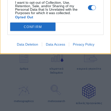
I want to opt-out of Collection, Use,
σταθμοί
κεραυνών
Retention, Sale, and/or Sharing of my
Personal Data that Is Unrelated with the
Purposes for which it was collected.
Opted Out
κάμερες
ο καιρός
ο καιρός
CONFIRM
στην Ευρώπη
στον κόσμο
ΕΝΗΜΕΡΩΣΗ
Data Deletion
Data Access
Privacy Policy
άρθρα
κλιματικά
καιρικά γεγονότα
δεδομένα
meteographics
meteosearch
ειδικές προγνώσεις