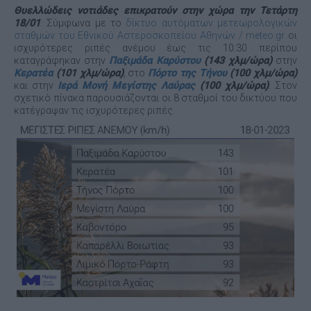
Θυελλώδεις νοτιάδες επικρατούν στην χώρα την Τετάρτη
18/01
. Σύμφωνα με το
δίκτυο αυτόματων μετεωρολογικών
σταθμών του Εθνικού Αστεροσκοπείου Αθηνών / meteo.gr
οι
ισχυρότερες ριπές ανέμου έως τις 10:30 περίπου
καταγράφηκαν στην
Παξιμάδα Καρύστου
(143 χλμ/ώρα)
στην
Κερατέα
(101 χλμ/ώρα)
, στο
Πόρτο της Τήνου
(100 χλμ/ώρα)
και στην
Ιερά Μονή Μεγίστης Λαύρας
(100 χλμ/ώρα)
. Στον
σχετικό πίνακα παρουσιάζονται οι 8 σταθμοί του δικτύου που
κατέγραψαν τις ισχυρότερες ριπές.