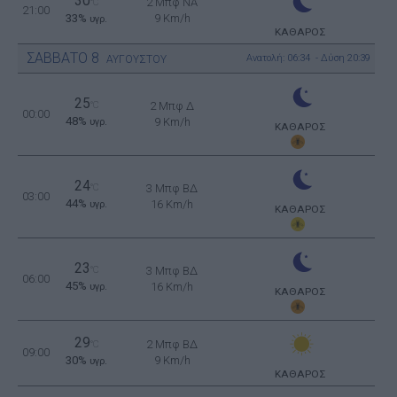
30
2 Μπφ NA
°C
21:00
33%
9 Km/h
υγρ.
ΚΑΘΑΡΟΣ
ΣΑΒΒΑΤΟ
8
Ανατολή: 06:34 - Δύση 20:39
ΑΥΓΟΥΣΤΟΥ
25
°C
2 Μπφ Δ
00:00
48%
9 Km/h
υγρ.
ΚΑΘΑΡΟΣ
24
°C
3 Μπφ ΒΔ
03:00
44%
16 Km/h
υγρ.
ΚΑΘΑΡΟΣ
23
°C
3 Μπφ ΒΔ
06:00
45%
16 Km/h
υγρ.
ΚΑΘΑΡΟΣ
29
2 Μπφ ΒΔ
°C
09:00
30%
9 Km/h
υγρ.
ΚΑΘΑΡΟΣ