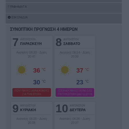
ΓΡΑΦΗΜΑΤΑ
ΕΙΚΟΝΙΔΙΑ
ΣΥΝΟΠΤΙΚΗ ΠΡΟΓΝΩΣΗ 4 ΗΜΕΡΩΝ
7
8
ΑΥΓΟΥΣΤΟΥ
ΑΥΓΟΥΣΤΟΥ
ΠΑΡΑΣΚΕΥΗ
ΣΑΒΒΑΤΟ
Ανατολή: 06:33 - Δύση:
Ανατολή: 06:34 - Δύση:
20:41
20:39
36
37
°C
°C
30
23
°C
°C
ΠΟΛΥ ΥΨΗΛΕΣ ΘΕΡΜΟΚΡΑΣΙΕΣ
ΙΣΤΟΡΙΚΑ ΥΨΗΛΕΣ ΘΕΡΜ/ΣΙΕΣ
ΓΙΑ ΤΗΝ ΕΠΟΧΗ
ΓΙΑ ΤΗΝ ΕΠΟΧΗ (απο το 2015)
9
10
ΑΥΓΟΥΣΤΟΥ
ΑΥΓΟΥΣΤΟΥ
ΚΥΡΙΑΚΗ
ΔΕΥΤΕΡΑ
Ανατολή: 06:35 - Δύση:
Ανατολή: 06:36 - Δύση:
20:38
20:37