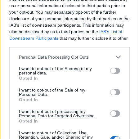
us or personal information disclosed to third parties prior to
37
3 Μπφ NA
your opt-out. You may separately opt-out of the further
°C
18:00
16%
16 Km/h
υγρ.
disclosure of your personal information by third parties on the
ΚΑΘΑΡΟΣ
IAB’s list of downstream participants. This information may
also be disclosed by us to third parties on the
IAB’s List of
30
2 Μπφ ΝΔ
°C
21:00
Downstream Participants
that may further disclose it to other
22%
9 Km/h
υγρ.
third parties.
ΚΑΘΑΡΟΣ
ΤΕΤΑΡΤΗ
12
Ανατολή: 06:38 - Δύση 20:34
ΑΥΓΟΥΣΤΟΥ
Personal Data Processing Opt Outs
I want to opt-out of the Sharing of my
25
°C
1 Μπφ Δ
personal data.
00:00
50%
3 Km/h
υγρ.
Opted In
ΚΑΘΑΡΟΣ
I want to opt-out of the Sale of my
Personal Data.
25
Opted In
°C
3 Μπφ ΒΔ
03:00
34%
16 Km/h
υγρ.
ΚΑΘΑΡΟΣ
I want to opt-out of processing my
Personal Data for Targeted Advertising.
Opted In
24
°C
3 Μπφ Δ
06:00
I want to opt-out of Collection, Use,
37%
16 Km/h
υγρ.
ΚΑΘΑΡΟΣ
Retention, Sale, and/or Sharing of my