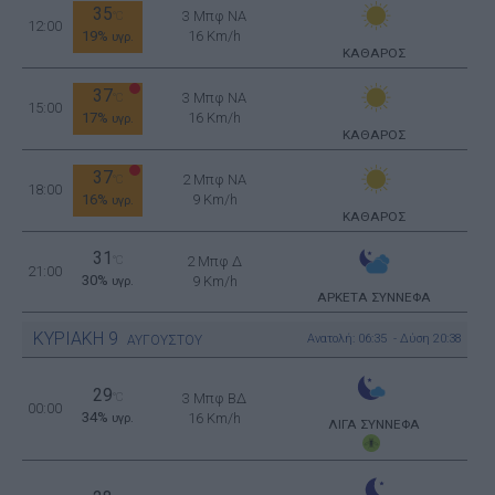
35
3 Μπφ NA
°C
12:00
19%
16 Km/h
υγρ.
ΚΑΘΑΡΟΣ
37
3 Μπφ NA
°C
15:00
17%
16 Km/h
υγρ.
ΚΑΘΑΡΟΣ
37
2 Μπφ NA
°C
18:00
16%
9 Km/h
υγρ.
ΚΑΘΑΡΟΣ
31
°C
2 Μπφ Δ
21:00
30%
9 Km/h
υγρ.
ΑΡΚΕΤΑ ΣΥΝΝΕΦΑ
ΚΥΡΙΑΚΗ
9
Ανατολή: 06:35 - Δύση 20:38
ΑΥΓΟΥΣΤΟΥ
29
°C
3 Μπφ ΒΔ
00:00
34%
16 Km/h
υγρ.
ΛΙΓΑ ΣΥΝΝΕΦΑ