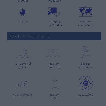
σταθμοί
κεραυνών
κάμερες
ο καιρός
ο καιρός
στην Ευρώπη
στον κόσμο
ΧΑΡΤΕΣ ΠΡΟΓΝΩΣΗΣ
ιστιοπλοϊκοί
χάρτες
χάρτης
χάρτες
κύματος
παραλιών
χάρτες σκόνης
χάρτες
Ανεμολόγιο
UV