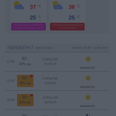
37
36
°C
°C
25
25
°C
°C
ΙΣΤΟΡΙΚΑ ΥΨΗΛΕΣ ΘΕΡΜ/ΣΙΕΣ
ΠΟΛΥ ΥΨΗΛΕΣ ΘΕΡΜΟΚΡΑΣΙΕΣ
ΓΙΑ ΤΗΝ ΕΠΟΧΗ (απο το 2015)
ΓΙΑ ΤΗΝ ΕΠΟΧΗ
ΠΑΡΑΣΚΕΥΗ
7
Ανατολή: 06:33 - Δύση 20:41
ΑΥΓΟΥΣΤΟΥ
33
3 Μπφ NA
°C
12:00
22%
16 Km/h
υγρ.
ΚΑΘΑΡΟΣ
36
3 Μπφ NA
°C
15:00
18%
16 Km/h
υγρ.
ΚΑΘΑΡΟΣ
36
4 Μπφ NA
°C
18:00
20%
24 Km/h
υγρ.
ΚΑΘΑΡΟΣ