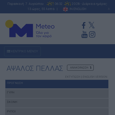
Παρασκευή 7 Αυγούστου
06:32
20:28 - Διάρκεια ημέρας:
13 ώρες, 55 λεπτά |
IN ENGLISH
A
ΚΕΝΤΡΙΚΟ ΜΕΝΟΥ
ΑΨΑΛΟΣ ΠΕΛΛΑΣ
ΑΝΑΚΟΙΝΩΣΗ
ΕΚΤΥΠΩΣΗ
|
ENGLISH VERSION
ΠΡΟΓΝΩΣΗ
ΓΥΡΗ
ΣΚΟΝΗ
ΡΥΠΟΙ