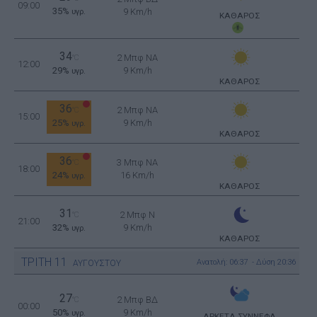
09:00
35%
9 Km/h
υγρ.
ΚΑΘΑΡΟΣ
34
2 Μπφ NA
°C
12:00
29%
9 Km/h
υγρ.
ΚΑΘΑΡΟΣ
36
2 Μπφ NA
°C
15:00
25%
9 Km/h
υγρ.
ΚΑΘΑΡΟΣ
36
3 Μπφ NA
°C
18:00
24%
16 Km/h
υγρ.
ΚΑΘΑΡΟΣ
31
2 Μπφ N
°C
21:00
32%
9 Km/h
υγρ.
ΚΑΘΑΡΟΣ
ΤΡΙΤΗ
11
Ανατολή: 06:37 - Δύση 20:36
ΑΥΓΟΥΣΤΟΥ
27
2 Μπφ ΒΔ
°C
00:00
50%
9 Km/h
υγρ.
ΑΡΚΕΤΑ ΣΥΝΝΕΦΑ