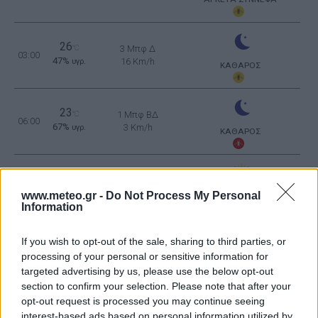
26
°C
3 Μπφ Δ
03:00
47%
16 Km/h
υγρ.
ΚΑΘΑΡΟΣ
23
°C
1 Μπφ ΒΔ
06:00
67%
3 Km/h
υγρ.
ΚΑΘΑΡΟΣ
28
°C
2 Μπφ N
09:00
38%
9 Km/h
υγρ.
www.meteo.gr -
Do Not Process My Personal
ΚΑΘΑΡΟΣ
Information
33
3 Μπφ NA
°C
If you wish to opt-out of the sale, sharing to third parties, or
12:00
27%
16 Km/h
υγρ.
processing of your personal or sensitive information for
ΚΑΘΑΡΟΣ
targeted advertising by us, please use the below opt-out
section to confirm your selection. Please note that after your
36
3 Μπφ NA
°C
15:00
opt-out request is processed you may continue seeing
21%
16 Km/h
υγρ.
interest-based ads based on personal information utilized by
ΚΑΘΑΡΟΣ