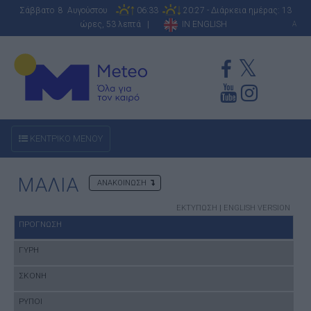
Σάββατο 8 Αυγούστου
06:33
20:27 - Διάρκεια ημέρας: 13
ώρες, 53 λεπτά |
IN ENGLISH
A
ΚΕΝΤΡΙΚΟ ΜΕΝΟΥ
ΜΑΛΙΑ
ΑΝΑΚΟΙΝΩΣΗ
ΕΚΤΥΠΩΣΗ
|
ENGLISH VERSION
ΠΡΟΓΝΩΣΗ
ΓΥΡΗ
ΣΚΟΝΗ
ΡΥΠΟΙ