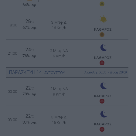
64%
υγρ.
28
°C
3 Μπφ Δ
18:00
67%
16 Km/h
υγρ.
ΚΑΘΑΡΟΣ
24
°C
2 Μπφ ΝΔ
21:00
76%
9 Km/h
υγρ.
ΚΑΘΑΡΟΣ
ΠΑΡΑΣΚΕΥΗ
14
Ανατολή: 06:36 - Δύση 20:09
ΑΥΓΟΥΣΤΟΥ
22
°C
2 Μπφ ΝΔ
00:00
78%
9 Km/h
υγρ.
ΚΑΘΑΡΟΣ
22
°C
3 Μπφ Δ
03:00
83%
16 Km/h
υγρ.
ΚΑΘΑΡΟΣ