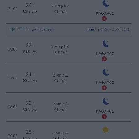
24
°C
2 Μπφ ΝΔ
21:00
83%
9 Km/h
υγρ.
ΚΑΘΑΡΟΣ
ΤΡΙΤΗ
11
Ανατολή: 06:34 - Δύση 20:12
ΑΥΓΟΥΣΤΟΥ
22
°C
3 Μπφ ΝΔ
00:00
81%
16 Km/h
υγρ.
ΚΑΘΑΡΟΣ
21
°C
2 Μπφ Δ
03:00
83%
9 Km/h
υγρ.
ΚΑΘΑΡΟΣ
20
°C
2 Μπφ Δ
06:00
93%
9 Km/h
υγρ.
ΚΑΘΑΡΟΣ
28
°C
3 Μπφ Δ
09:00
62%
16 Km/h
υγρ.