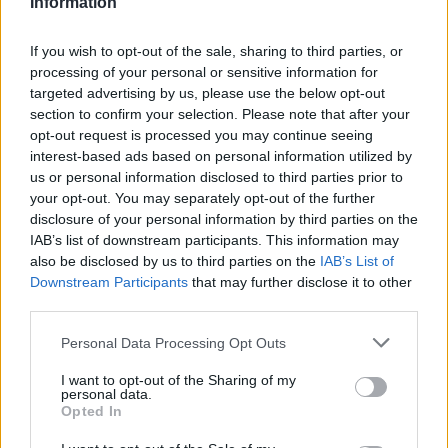
Information
23
If you wish to opt-out of the sale, sharing to third parties, or
°C
2 Μπφ ΝΔ
00:00
79%
9 Km/h
υγρ.
processing of your personal or sensitive information for
ΚΑΘΑΡΟΣ
targeted advertising by us, please use the below opt-out
section to confirm your selection. Please note that after your
opt-out request is processed you may continue seeing
21
°C
2 Μπφ ΝΔ
03:00
interest-based ads based on personal information utilized by
68%
9 Km/h
υγρ.
ΚΑΘΑΡΟΣ
us or personal information disclosed to third parties prior to
your opt-out. You may separately opt-out of the further
disclosure of your personal information by third parties on the
19
°C
2 Μπφ Δ
IAB’s list of downstream participants. This information may
06:00
74%
9 Km/h
υγρ.
also be disclosed by us to third parties on the
ΚΑΘΑΡΟΣ
IAB’s List of
Downstream Participants
that may further disclose it to other
third parties.
28
°C
3 Μπφ Δ
09:00
Personal Data Processing Opt Outs
50%
16 Km/h
υγρ.
ΚΑΘΑΡΟΣ
I want to opt-out of the Sharing of my
personal data.
Opted In
31
°C
3 Μπφ ΒΔ
12:00
48%
16 Km/h
υγρ.
ΚΑΘΑΡΟΣ