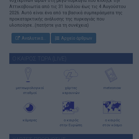
νυχτερινών ωρών στη μέγα-πυρκαγιά που έπληξε την
Αττικοβοιωτία από τις 31 Ιουλίου έως τις 4 Αυγούστου
2026. Αυτό είναι ένα από τα βασικά συμπεράσματα της
προκαταρκτικής ανάλυσης της πυρκαγιάς που
υλοποίησε...(πατήστε για τη συνέχεια)
Αναλυτικά...
Αρχείο άρθρων
Ο ΚΑΙΡΟΣ ΤΩΡΑ (LIVE)
μετεωρολογικοί
χάρτες
meteonow
σταθμοί
κεραυνών
κάμερες
ο καιρός
ο καιρός
στην Ευρώπη
στον κόσμο