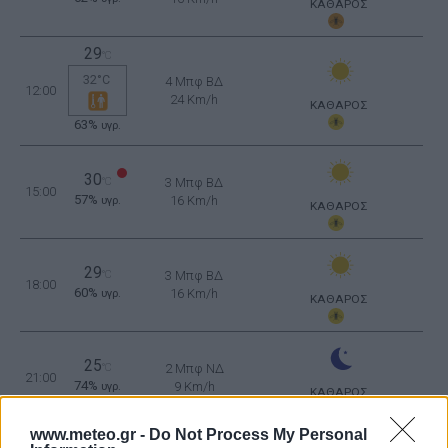
ΚΑΘΑΡΟΣ
29
°C
32°C
4 Μπφ ΒΔ
12:00
24 Km/h
ΚΑΘΑΡΟΣ
63%
υγρ.
30
°C
3 Μπφ ΒΔ
15:00
57%
16 Km/h
υγρ.
ΚΑΘΑΡΟΣ
29
°C
3 Μπφ ΒΔ
18:00
60%
16 Km/h
υγρ.
ΚΑΘΑΡΟΣ
25
°C
2 Μπφ ΝΔ
21:00
74%
9 Km/h
υγρ.
ΚΑΘΑΡΟΣ
www.meteo.gr -
Do Not Process My Personal
ΤΕΤΑΡΤΗ
12
Ανατολή: 06:35 - Δύση 20:11
ΑΥΓΟΥΣΤΟΥ