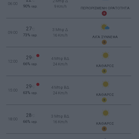
22
°C
2 Μπφ Δ
06:00
90%
9 Km/h
υγρ.
ΠΕΡΙΟΡΙΣΜΕΝΗ ΟΡΑΤΟΤΗΤΑ
27
°C
3 Μπφ Δ
09:00
73%
16 Km/h
υγρ.
ΛΙΓΑ ΣΥΝΝΕΦΑ
29
°C
4 Μπφ ΒΔ
12:00
66%
24 Km/h
υγρ.
ΚΑΘΑΡΟΣ
29
°C
4 Μπφ ΒΔ
15:00
63%
24 Km/h
υγρ.
ΚΑΘΑΡΟΣ
28
°C
3 Μπφ ΒΔ
18:00
66%
16 Km/h
υγρ.
ΚΑΘΑΡΟΣ