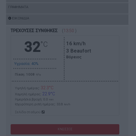
ΓΡΑΦΗΜΑΤΑ
ΕΙΚΟΝΙΔΙΑ
ΤΡΕΧΟΥΣΕΣ ΣΥΝΘΗΚΕΣ
(
13:50
)
32
°C
16
km/h
3 Beaufort
Βόρειος
Υγρασία: 40%
Πίεση: 1008
hPa
32.3°C
Υψηλή ημέρας:
22.9°C
Χαμηλή ημέρας:
Ημερήσια βροχή: 0.0
mm
Ισχυρότερη ριπή ημέρας:
33.8
km/h
Σελίδα σταθμού
ΚΝΩΣΣΟΣ