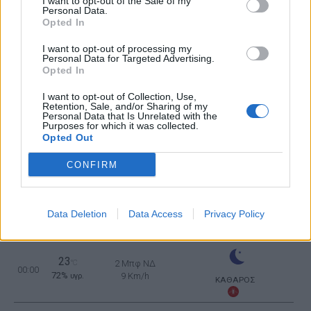
I want to opt-out of the Sale of my
Personal Data.
Opted In
31
°C
3 Μπφ ΒΔ
I want to opt-out of processing my
15:00
Personal Data for Targeted Advertising.
50%
16 Km/h
υγρ.
ΚΑΘΑΡΟΣ
Opted In
I want to opt-out of Collection, Use,
Retention, Sale, and/or Sharing of my
29
°C
3 Μπφ Δ
Personal Data that Is Unrelated with the
18:00
54%
16 Km/h
υγρ.
Purposes for which it was collected.
ΚΑΘΑΡΟΣ
Opted Out
CONFIRM
25
°C
2 Μπφ ΝΔ
21:00
65%
9 Km/h
υγρ.
ΚΑΘΑΡΟΣ
Data Deletion
Data Access
Privacy Policy
ΠΕΜΠΤΗ
13
Ανατολή: 06:36 - Δύση 20:10
ΑΥΓΟΥΣΤΟΥ
23
°C
2 Μπφ ΝΔ
00:00
72%
9 Km/h
υγρ.
ΚΑΘΑΡΟΣ