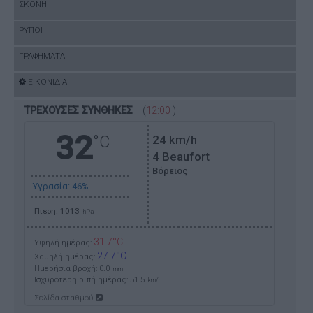
ΣΚΟΝΗ
ΡΥΠΟΙ
ΓΡΑΦΗΜΑΤΑ
ΕΙΚΟΝΙΔΙΑ
ΤΡΕΧΟΥΣΕΣ ΣΥΝΘΗΚΕΣ
(
12:00
)
32
°C
24
km/h
4 Beaufort
Βόρειος
Υγρασία: 46%
Πίεση: 1013
hPa
31.7°C
Υψηλή ημέρας:
27.7°C
Χαμηλή ημέρας:
Ημερήσια βροχή: 0.0
mm
Ισχυρότερη ριπή ημέρας:
51.5
km/h
Σελίδα σταθμού