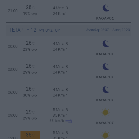
28
4 Μπφ B
°C
21:00
19%
24 Km/h
υγρ.
ΚΑΘΑΡΟΣ
ΤΕΤΑΡΤΗ
12
Ανατολή: 06:37 - Δύση 20:23
ΑΥΓΟΥΣΤΟΥ
26
4 Μπφ B
°C
00:00
23%
24 Km/h
υγρ.
ΚΑΘΑΡΟΣ
26
4 Μπφ B
°C
03:00
29%
24 Km/h
υγρ.
ΚΑΘΑΡΟΣ
26
4 Μπφ B
°C
06:00
30%
24 Km/h
υγρ.
ΚΑΘΑΡΟΣ
5 Μπφ B
29
°C
09:00
35 Km/h
29%
υγρ.
55
km/h
ΚΑΘΑΡΟΣ
5 Μπφ B
35
°C
12:00
35 Km/h