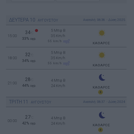
ΔΕΥΤΕΡΑ
10
Ανατολή: 06:36 - Δύση 20:25
ΑΥΓΟΥΣΤΟΥ
5 Μπφ B
34
°C
15:00
35 Km/h
33%
υγρ.
55
km/h
ΚΑΘΑΡΟΣ
5 Μπφ B
32
°C
18:00
35 Km/h
34%
υγρ.
55
km/h
ΚΑΘΑΡΟΣ
28
°C
4 Μπφ B
21:00
44%
24 Km/h
υγρ.
ΚΑΘΑΡΟΣ
ΤΡΙΤΗ
11
Ανατολή: 06:37 - Δύση 20:24
ΑΥΓΟΥΣΤΟΥ
27
°C
4 Μπφ B
00:00
42%
24 Km/h
υγρ.
ΚΑΘΑΡΟΣ