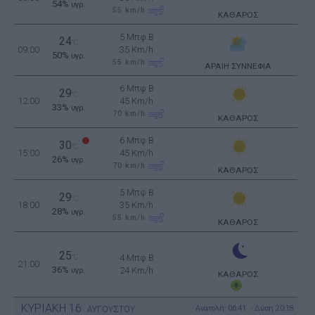
54%
υγρ.
55
km/h
ΚΑΘΑΡΟΣ
5 Μπφ B
24
°C
09:00
35 Km/h
50%
υγρ.
55
km/h
ΑΡΑΙΗ ΣΥΝΝΕΦΙΑ
6 Μπφ B
29
°C
12:00
45 Km/h
33%
υγρ.
70
km/h
ΚΑΘΑΡΟΣ
6 Μπφ B
30
°C
15:00
45 Km/h
26%
υγρ.
70
km/h
ΚΑΘΑΡΟΣ
5 Μπφ B
29
°C
18:00
35 Km/h
28%
υγρ.
55
km/h
ΚΑΘΑΡΟΣ
25
°C
4 Μπφ B
21:00
36%
24 Km/h
υγρ.
ΚΑΘΑΡΟΣ
ΚΥΡΙΑΚΗ
16
Ανατολή: 06:41 - Δύση 20:18
ΑΥΓΟΥΣΤΟΥ