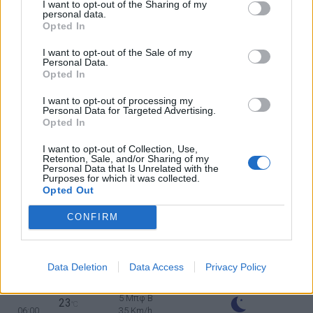
70
km/h
I want to opt-out of the Sharing of my
ΚΑΘΑΡΟΣ
personal data.
Opted In
6 Μπφ B
31
°C
18:00
45 Km/h
27%
υγρ.
I want to opt-out of the Sale of my
70
km/h
ΚΑΘΑΡΟΣ
Personal Data.
Opted In
5 Μπφ B
27
°C
21:00
35 Km/h
33%
I want to opt-out of processing my
υγρ.
55
km/h
Personal Data for Targeted Advertising.
ΚΑΘΑΡΟΣ
Opted In
ΣΑΒΒΑΤΟ
15
ΑΥΓΟΥΣΤΟΥ
ΚΟΙΜΗΣΕΩΣ ΤΗΣ ΘΕΟΤΟΚΟΥ
Ανατολή: 06:40 - Δύση 20:19
I want to opt-out of Collection, Use,
Retention, Sale, and/or Sharing of my
Personal Data that Is Unrelated with the
Purposes for which it was collected.
26
°C
4 Μπφ B
00:00
Opted Out
43%
24 Km/h
υγρ.
ΚΑΘΑΡΟΣ
CONFIRM
24
°C
4 Μπφ B
03:00
40%
24 Km/h
υγρ.
ΚΑΘΑΡΟΣ
Data Deletion
Data Access
Privacy Policy
5 Μπφ B
23
°C
06:00
35 Km/h