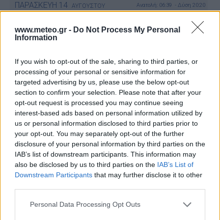
ΠΑΡΑΣΚΕΥΗ
14
Ανατολή: 06:39 - Δύση 20:20
ΑΥΓΟΥΣΤΟΥ
5 Μπφ B
28
°C
www.meteo.gr -
Do Not Process My Personal
00:00
35 Km/h
44%
υγρ.
Information
55
km/h
ΚΑΘΑΡΟΣ
5 Μπφ B
If you wish to opt-out of the sale, sharing to third parties, or
25
°C
03:00
35 Km/h
processing of your personal or sensitive information for
53%
υγρ.
55
km/h
ΚΑΘΑΡΟΣ
targeted advertising by us, please use the below opt-out
section to confirm your selection. Please note that after your
5 Μπφ B
24
°C
opt-out request is processed you may continue seeing
06:00
35 Km/h
59%
υγρ.
interest-based ads based on personal information utilized by
55
km/h
ΚΑΘΑΡΟΣ
us or personal information disclosed to third parties prior to
6 Μπφ B
your opt-out. You may separately opt-out of the further
26
°C
09:00
45 Km/h
disclosure of your personal information by third parties on the
51%
υγρ.
70
km/h
ΚΑΘΑΡΟΣ
IAB’s list of downstream participants. This information may
also be disclosed by us to third parties on the
IAB’s List of
6 Μπφ B
31
°C
Downstream Participants
that may further disclose it to other
12:00
45 Km/h
35%
υγρ.
third parties.
70
km/h
ΚΑΘΑΡΟΣ
6 Μπφ B
Personal Data Processing Opt Outs
33
°C
15:00
45 Km/h
25%
υγρ.