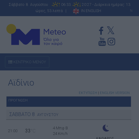
Σάββατο 8 Αυγούστου
06:33
20:27 - Διάρκεια ημέρας: 13
ώρες, 53 λεπτά |
IN ENGLISH
N
ΚΕΝΤΡΙΚΟ ΜΕΝΟΥ
Αϊδίνιο
ΕΚΤΥΠΩΣΗ
|
ENGLISH VERSION
ΠΡΟΓΝΩΣΗ
ΣΑΒΒΑΤΟ
8
ΑΥΓΟΥΣΤΟΥ
4 Μπφ B
33
21:00
°C
24 Km/h
ΚΑΘΑΡΟΣ