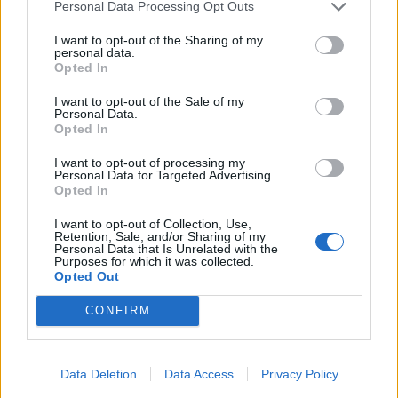
Personal Data Processing Opt Outs
ΛΙΓΑ ΣΥΝΝΕΦΑ
ΠΕΜΠΤΗ
13
ΑΥΓΟΥΣΤΟΥ
I want to opt-out of the Sharing of my
personal data.
Opted In
3 Μπφ Α
30
03:00
°C
16 Km/h
I want to opt-out of the Sale of my
ΛΙΓΑ ΣΥΝΝΕΦΑ
Personal Data.
Opted In
4 Μπφ Α
31
09:00
°C
24 Km/h
I want to opt-out of processing my
ΚΑΘΑΡΟΣ
Personal Data for Targeted Advertising.
Opted In
3 Μπφ Α
41
15:00
°C
16 Km/h
I want to opt-out of Collection, Use,
ΚΑΘΑΡΟΣ
Retention, Sale, and/or Sharing of my
Personal Data that Is Unrelated with the
Purposes for which it was collected.
3 Μπφ B
Opted Out
34
21:00
°C
16 Km/h
ΛΙΓΑ ΣΥΝΝΕΦΑ
CONFIRM
ΠΑΡΑΣΚΕΥΗ
14
ΑΥΓΟΥΣΤΟΥ
Data Deletion
Data Access
Privacy Policy
4 Μπφ BA
29
03:00
°C
24 Km/h
ΚΑΘΑΡΟΣ