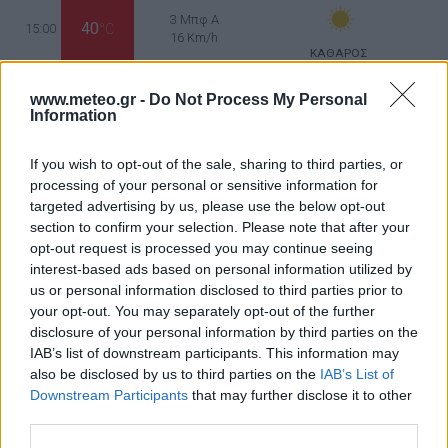
3 Μπφ Α
40
15:00
°C
16 Km/h
ΚΑΘΑΡΟΣ
4 Μπφ B
www.meteo.gr -
Do Not Process My Personal
35
21:00
°C
24 Km/h
Information
ΛΙΓΑ ΣΥΝΝΕΦΑ
ΤΕΤΑΡΤΗ
12
ΑΥΓΟΥΣΤΟΥ
If you wish to opt-out of the sale, sharing to third parties, or
processing of your personal or sensitive information for
3 Μπφ Α
targeted advertising by us, please use the below opt-out
28
03:00
°C
16 Km/h
section to confirm your selection. Please note that after your
ΚΑΘΑΡΟΣ
opt-out request is processed you may continue seeing
interest-based ads based on personal information utilized by
4 Μπφ Α
31
09:00
°C
us or personal information disclosed to third parties prior to
24 Km/h
ΚΑΘΑΡΟΣ
your opt-out. You may separately opt-out of the further
disclosure of your personal information by third parties on the
3 Μπφ Α
IAB’s list of downstream participants. This information may
41
15:00
°C
16 Km/h
also be disclosed by us to third parties on the
IAB’s List of
ΑΡΚΕΤΑ ΣΥΝΝΕΦΑ
Downstream Participants
that may further disclose it to other
third parties.
4 Μπφ B
35
21:00
°C
24 Km/h