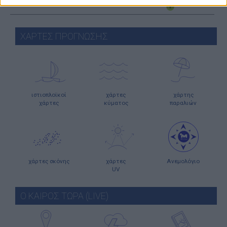
ΧΑΡΤΕΣ ΠΡΟΓΝΩΣΗΣ
ιστιοπλοϊκοί
χάρτες
χάρτης
χάρτες
κύματος
παραλιών
χάρτες σκόνης
χάρτες
Ανεμολόγιο
UV
Ο ΚΑΙΡΟΣ ΤΩΡΑ (LIVE)