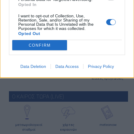
ΕΝΗΜΕΡΩΣΗ
Opted In
I want to opt-out of Collection, Use,
Retention, Sale, and/or Sharing of my
Personal Data that Is Unrelated with the
Purposes for which it was collected.
Opted Out
άρθρα
κλιματικά
καιρικά γεγονότα
δεδομένα
CONFIRM
Data Deletion
Data Access
Privacy Policy
meteographics
meteosearch
ειδικές προγνώσεις
Ο ΚΑΙΡΟΣ ΤΩΡΑ (LIVE)
μετεωρολογικοί
χάρτες
meteonow
σταθμοί
κεραυνών