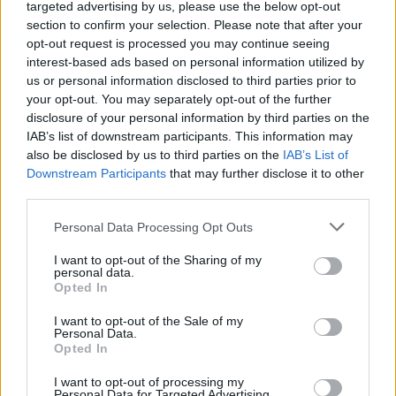
targeted advertising by us, please use the below opt-out
section to confirm your selection. Please note that after your
opt-out request is processed you may continue seeing
interest-based ads based on personal information utilized by
us or personal information disclosed to third parties prior to
your opt-out. You may separately opt-out of the further
disclosure of your personal information by third parties on the
IAB’s list of downstream participants. This information may
also be disclosed by us to third parties on the
IAB’s List of
Downstream Participants
that may further disclose it to other
third parties.
ΠΡΟΓΝΩΣΗ ΘΕΡΜΟΚΡΑΣΙΩΝ
Personal Data Processing Opt Outs
ΧΑΜΗΛΟΤΕΡΕΣ
ΥΨΗΛΟΤΕΡΕΣ
21°C
33°C
ΜΕΤΣΟΒΟ
ΣΠΑΡΤΗ
I want to opt-out of the Sharing of my
personal data.
22°C
33°C
ΑΝΩΓΕΙΑ
ΚΑΡΔΑΜΥΛΗ
Opted In
22°C
32°C
ΟΡΕΙΝΗ ΦΩΚΙΔΑ
ΑΡΓΟΣ
22°C
32°C
ΝΕΣΤΟΡΙΟ
ΓΥΘΕΙΟ
I want to opt-out of the Sale of my
Personal Data.
23°C
32°C
ΦΛΩΡΙΝΑ
ΜΟΝΕΜΒΑΣΙΑ
Opted In
Τα παραπάνω δεδομένα (ΧΑΜΗΛΟΤΕΡΕΣ/ΥΨΗΛΟΤΕΡΕΣ) αποτελούν προγνώσεις. Για
παρατηρήσεις (realtime) πατήστε
εδώ
I want to opt-out of processing my
Personal Data for Targeted Advertising.