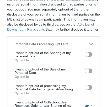
5 Μπφ B
us or personal information disclosed to third parties prior to
29
°C
18:00
35 Km/h
your opt-out. You may separately opt-out of the further
27%
υγρ.
55
km/h
ΚΑΘΑΡΟΣ
disclosure of your personal information by third parties on the
IAB’s list of downstream participants. This information may
also be disclosed by us to third parties on the
IAB’s List of
25
°C
4 Μπφ B
21:00
Downstream Participants
that may further disclose it to other
35%
24 Km/h
υγρ.
ΚΑΘΑΡΟΣ
third parties.
ΣΑΒΒΑΤΟ
15
ΑΥΓΟΥΣΤΟΥ
Personal Data Processing Opt Outs
ΚΟΙΜΗΣΕΩΣ ΤΗΣ ΘΕΟΤΟΚΟΥ
Ανατολή: 06:43 - Δύση 20:22
I want to opt-out of the Sharing of my
personal data.
22
°C
3 Μπφ ΒΔ
Opted In
00:00
35%
16 Km/h
υγρ.
ΚΑΘΑΡΟΣ
I want to opt-out of the Sale of my
Personal Data.
Opted In
21
°C
3 Μπφ ΒΔ
03:00
I want to opt-out of processing my
46%
16 Km/h
υγρ.
ΚΑΘΑΡΟΣ
Personal Data for Targeted Advertising.
Opted In
I want to opt-out of Collection, Use,
20
°C
3 Μπφ ΒΔ
Retention, Sale, and/or Sharing of my
06:00