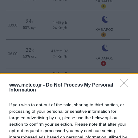
ΚΑΘΑΡΟΣ
24
°C
4 Μπφ B
03:00
53%
24 Km/h
υγρ.
ΚΑΘΑΡΟΣ
22
°C
4 Μπφ ΒΔ
06:00
63%
24 Km/h
υγρ.
ΚΑΘΑΡΟΣ
5 Μπφ B
23
°C
09:00
35 Km/h
55%
υγρ.
www.meteo.gr -
Do Not Process My Personal
55
km/h
ΚΑΘΑΡΟΣ
Information
5 Μπφ B
28
°C
12:00
35 Km/h
If you wish to opt-out of the sale, sharing to third parties, or
35%
υγρ.
55
km/h
ΚΑΘΑΡΟΣ
processing of your personal or sensitive information for
targeted advertising by us, please use the below opt-out
5 Μπφ B
31
°C
section to confirm your selection. Please note that after your
15:00
35 Km/h
24%
υγρ.
opt-out request is processed you may continue seeing
55
km/h
ΚΑΘΑΡΟΣ
interest-based ads based on personal information utilized by