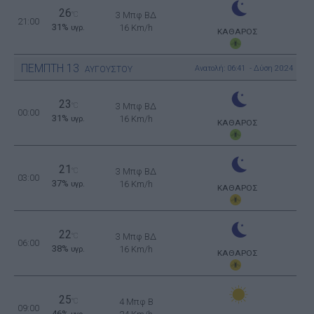
26
°C
3 Μπφ ΒΔ
21:00
31%
16 Km/h
υγρ.
ΚΑΘΑΡΟΣ
ΠΕΜΠΤΗ
13
Ανατολή: 06:41 - Δύση 20:24
ΑΥΓΟΥΣΤΟΥ
23
°C
3 Μπφ ΒΔ
00:00
31%
16 Km/h
υγρ.
ΚΑΘΑΡΟΣ
21
°C
3 Μπφ ΒΔ
03:00
37%
16 Km/h
υγρ.
ΚΑΘΑΡΟΣ
22
°C
3 Μπφ ΒΔ
06:00
38%
16 Km/h
υγρ.
ΚΑΘΑΡΟΣ
25
°C
4 Μπφ B
09:00
46%