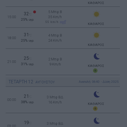
ΚΑΘΑΡΟΣ
5 Μπφ B
32
°C
15:00
35 Km/h
25%
υγρ.
55
km/h
ΚΑΘΑΡΟΣ
31
4 Μπφ B
°C
18:00
25%
24 Km/h
υγρ.
ΚΑΘΑΡΟΣ
25
°C
2 Μπφ B
21:00
31%
9 Km/h
υγρ.
ΚΑΘΑΡΟΣ
ΤΕΤΑΡΤΗ
12
Ανατολή: 06:40 - Δύση 20:25
ΑΥΓΟΥΣΤΟΥ
21
°C
3 Μπφ ΒΔ
00:00
38%
16 Km/h
υγρ.
ΚΑΘΑΡΟΣ
19
°C
3 Μπφ ΒΔ
03:00