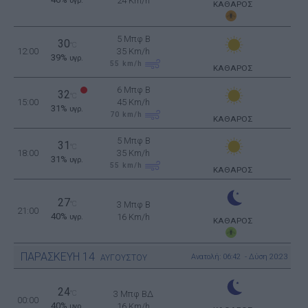
24 Km/h
υγρ.
ΚΑΘΑΡΟΣ
5 Μπφ B
30
°C
12:00
35 Km/h
39%
υγρ.
55
km/h
ΚΑΘΑΡΟΣ
6 Μπφ B
32
°C
15:00
45 Km/h
31%
υγρ.
70
km/h
ΚΑΘΑΡΟΣ
5 Μπφ B
31
°C
18:00
35 Km/h
31%
υγρ.
55
km/h
ΚΑΘΑΡΟΣ
27
°C
3 Μπφ B
21:00
40%
16 Km/h
υγρ.
ΚΑΘΑΡΟΣ
ΠΑΡΑΣΚΕΥΗ
14
Ανατολή: 06:42 - Δύση 20:23
ΑΥΓΟΥΣΤΟΥ
24
°C
3 Μπφ ΒΔ
00:00
40%
16 Km/h
υγρ.