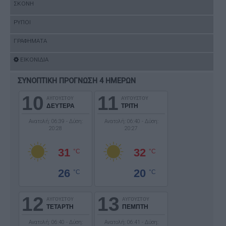
ΣΚΟΝΗ
ΡΥΠΟΙ
ΓΡΑΦΗΜΑΤΑ
ΕΙΚΟΝΙΔΙΑ
ΣΥΝΟΠΤΙΚΗ ΠΡΟΓΝΩΣΗ 4 ΗΜΕΡΩΝ
10
11
ΑΥΓΟΥΣΤΟΥ
ΑΥΓΟΥΣΤΟΥ
ΔΕΥΤΕΡΑ
ΤΡΙΤΗ
Ανατολή: 06:39 - Δύση:
Ανατολή: 06:40 - Δύση:
20:28
20:27
31
32
°C
°C
26
20
°C
°C
12
13
ΑΥΓΟΥΣΤΟΥ
ΑΥΓΟΥΣΤΟΥ
ΤΕΤΑΡΤΗ
ΠΕΜΠΤΗ
Ανατολή: 06:40 - Δύση:
Ανατολή: 06:41 - Δύση: