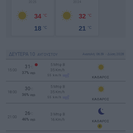
20:25
20:24
34
32
°C
°C
18
21
°C
°C
ΔΕΥΤΕΡΑ
10
Ανατολή: 06:39 - Δύση 20:28
ΑΥΓΟΥΣΤΟΥ
5 Μπφ B
31
°C
15:00
35 Km/h
37%
υγρ.
55
km/h
ΚΑΘΑΡΟΣ
5 Μπφ B
30
°C
18:00
35 Km/h
36%
υγρ.
55
km/h
ΚΑΘΑΡΟΣ
26
°C
3 Μπφ B
21:00
46%
16 Km/h
υγρ.
ΚΑΘΑΡΟΣ