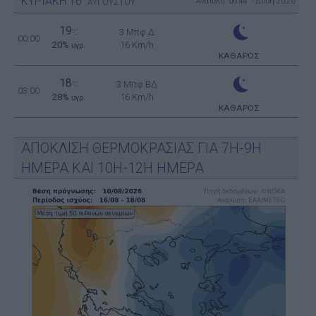
ΚΥΡΙΑΚΗ
16
Ανατολή: 06:44 - Δύση 20:20
ΑΥΓΟΥΣΤΟΥ
19
3 Μπφ Δ
°C
00:00
20%
16 Km/h
υγρ.
ΚΑΘΑΡΟΣ
18
3 Μπφ ΒΔ
°C
03:00
28%
16 Km/h
υγρ.
ΚΑΘΑΡΟΣ
ΑΠΟΚΛΙΣΗ ΘΕΡΜΟΚΡΑΣΙΑΣ ΓΙΑ 7Η-9Η
ΗΜΕΡΑ ΚΑΙ 10Η-12Η ΗΜΕΡΑ