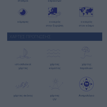
σταθμοί
κεραυνών
κάμερες
ο καιρός
ο καιρός
στην Ευρώπη
στον κόσμο
ΧΑΡΤΕΣ ΠΡΟΓΝΩΣΗΣ
ιστιοπλοϊκοί
χάρτες
χάρτης
χάρτες
κύματος
παραλιών
χάρτες σκόνης
χάρτες
Ανεμολόγιο
UV