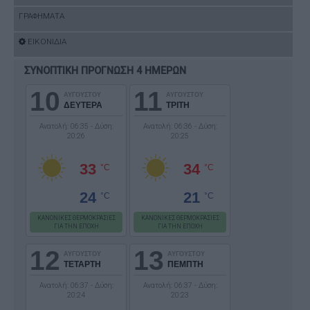
ΓΡΑΦΗΜΑΤΑ
ΕΙΚΟΝΙΔΙΑ
ΣΥΝΟΠΤΙΚΗ ΠΡΟΓΝΩΣΗ 4 ΗΜΕΡΩΝ
10
11
ΑΥΓΟΥΣΤΟΥ
ΑΥΓΟΥΣΤΟΥ
ΔΕΥΤΕΡΑ
ΤΡΙΤΗ
Ανατολή: 06:35 - Δύση:
Ανατολή: 06:36 - Δύση:
20:26
20:25
33
34
°C
°C
24
21
°C
°C
ΚΑΝΟΝΙΚΕΣ ΘΕΡΜΟΚΡΑΣΙΕΣ
ΚΑΝΟΝΙΚΕΣ ΘΕΡΜΟΚΡΑΣΙΕΣ
ΓΙΑ ΤΗΝ ΕΠΟΧΗ
ΓΙΑ ΤΗΝ ΕΠΟΧΗ
12
13
ΑΥΓΟΥΣΤΟΥ
ΑΥΓΟΥΣΤΟΥ
ΤΕΤΑΡΤΗ
ΠΕΜΠΤΗ
Ανατολή: 06:37 - Δύση:
Ανατολή: 06:37 - Δύση:
20:24
20:23