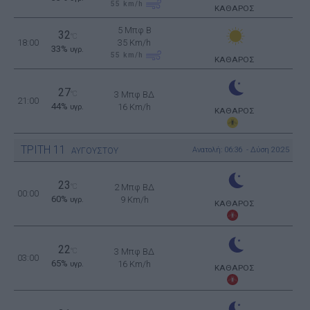
55
km/h
ΚΑΘΑΡΟΣ
5 Μπφ B
32
°C
18:00
35 Km/h
33%
υγρ.
55
km/h
ΚΑΘΑΡΟΣ
27
°C
3 Μπφ ΒΔ
21:00
44%
16 Km/h
υγρ.
ΚΑΘΑΡΟΣ
ΤΡΙΤΗ
11
Ανατολή: 06:36 - Δύση 20:25
ΑΥΓΟΥΣΤΟΥ
23
°C
2 Μπφ ΒΔ
00:00
60%
9 Km/h
υγρ.
ΚΑΘΑΡΟΣ
22
°C
3 Μπφ ΒΔ
03:00
65%
16 Km/h
υγρ.
ΚΑΘΑΡΟΣ