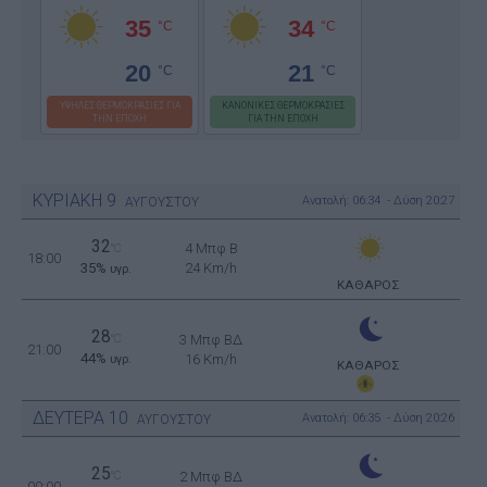
35
34
°C
°C
20
21
°C
°C
ΥΨΗΛΕΣ ΘΕΡΜΟΚΡΑΣΙΕΣ ΓΙΑ
ΚΑΝΟΝΙΚΕΣ ΘΕΡΜΟΚΡΑΣΙΕΣ
ΤΗΝ ΕΠΟΧΗ
ΓΙΑ ΤΗΝ ΕΠΟΧΗ
ΚΥΡΙΑΚΗ
9
Ανατολή: 06:34 - Δύση 20:27
ΑΥΓΟΥΣΤΟΥ
32
4 Μπφ B
°C
18:00
35%
24 Km/h
υγρ.
ΚΑΘΑΡΟΣ
28
°C
3 Μπφ ΒΔ
21:00
44%
16 Km/h
υγρ.
ΚΑΘΑΡΟΣ
ΔΕΥΤΕΡΑ
10
Ανατολή: 06:35 - Δύση 20:26
ΑΥΓΟΥΣΤΟΥ
25
°C
2 Μπφ ΒΔ
00:00