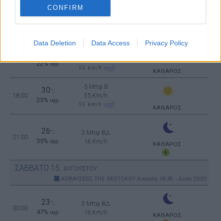
CONFIRM
5 Μπφ B
30
°C
12:00
35 Km/h
31%
υγρ.
55
km/h
ΚΑΘΑΡΟΣ
Data Deletion
Data Access
Privacy Policy
5 Μπφ B
32
°C
15:00
35 Km/h
22%
υγρ.
55
km/h
ΚΑΘΑΡΟΣ
5 Μπφ B
30
°C
18:00
35 Km/h
23%
υγρ.
55
km/h
ΚΑΘΑΡΟΣ
26
°C
3 Μπφ ΒΔ
21:00
35%
16 Km/h
υγρ.
ΚΑΘΑΡΟΣ
ΣΑΒΒΑΤΟ
15
ΑΥΓΟΥΣΤΟΥ
ΚΟΙΜΗΣΕΩΣ ΤΗΣ ΘΕΟΤΟΚΟΥ
Ανατολή: 06:39 - Δύση 20:20
23
°C
3 Μπφ ΒΔ
00:00
47%
16 Km/h
υγρ.
ΚΑΘΑΡΟΣ