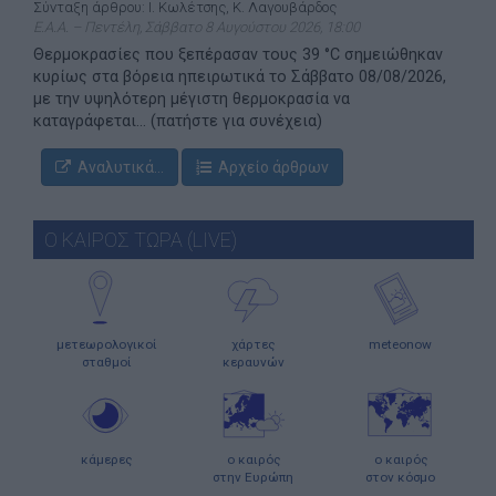
Σύνταξη άρθρου: Ι. Κωλέτσης, Κ. Λαγουβάρδος
Ε.Α.Α. – Πεντέλη, Σάββατο 8 Αυγούστου 2026, 18:00
Θερμοκρασίες που ξεπέρασαν τους 39 °C σημειώθηκαν
κυρίως στα βόρεια ηπειρωτικά το Σάββατο 08/08/2026,
με την υψηλότερη μέγιστη θερμοκρασία να
καταγράφεται... (πατήστε για συνέχεια)
Αναλυτικά...
Αρχείο άρθρων
Ο ΚΑΙΡΟΣ ΤΩΡΑ (LIVE)
μετεωρολογικοί
χάρτες
meteonow
σταθμοί
κεραυνών
κάμερες
ο καιρός
ο καιρός
στην Ευρώπη
στον κόσμο