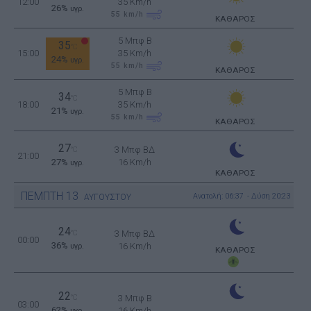
12:00
35 Km/h
26%
υγρ.
55
km/h
ΚΑΘΑΡΟΣ
5 Μπφ B
35
°C
15:00
35 Km/h
24%
υγρ.
55
km/h
ΚΑΘΑΡΟΣ
5 Μπφ B
34
°C
18:00
35 Km/h
21%
υγρ.
55
km/h
ΚΑΘΑΡΟΣ
27
3 Μπφ ΒΔ
°C
21:00
27%
16 Km/h
υγρ.
ΚΑΘΑΡΟΣ
ΠΕΜΠΤΗ
13
Ανατολή: 06:37 - Δύση 20:23
ΑΥΓΟΥΣΤΟΥ
24
°C
3 Μπφ ΒΔ
00:00
36%
16 Km/h
υγρ.
ΚΑΘΑΡΟΣ
22
°C
3 Μπφ B
03:00
62%
16 Km/h
υγρ.