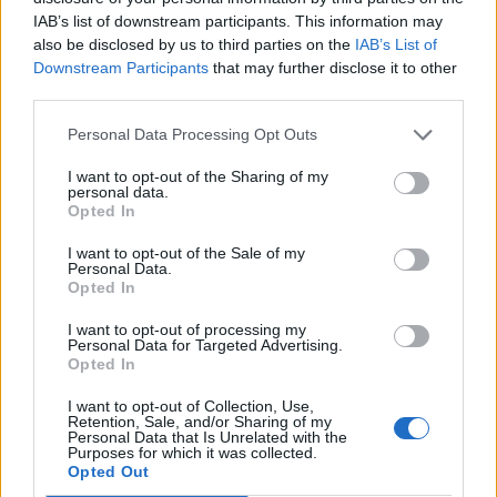
29
°C
3 Μπφ B
IAB’s list of downstream participants. This information may
21:00
35%
16 Km/h
υγρ.
also be disclosed by us to third parties on the
IAB’s List of
ΚΑΘΑΡΟΣ
Downstream Participants
that may further disclose it to other
third parties.
ΠΑΡΑΣΚΕΥΗ
14
Ανατολή: 06:38 - Δύση 20:21
ΑΥΓΟΥΣΤΟΥ
Personal Data Processing Opt Outs
27
°C
3 Μπφ BA
00:00
I want to opt-out of the Sharing of my
40%
16 Km/h
υγρ.
ΚΑΘΑΡΟΣ
personal data.
Opted In
I want to opt-out of the Sale of my
25
°C
3 Μπφ B
Personal Data.
03:00
49%
16 Km/h
υγρ.
Opted In
ΚΑΘΑΡΟΣ
I want to opt-out of processing my
Personal Data for Targeted Advertising.
24
Opted In
°C
4 Μπφ B
06:00
54%
24 Km/h
υγρ.
ΚΑΘΑΡΟΣ
I want to opt-out of Collection, Use,
Retention, Sale, and/or Sharing of my
Personal Data that Is Unrelated with the
5 Μπφ B
Purposes for which it was collected.
26
°C
09:00
35 Km/h
Opted Out
50%
υγρ.
55
km/h
ΚΑΘΑΡΟΣ