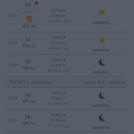
34
°C
5 Μπφ B
37°C
15:00
35 Km/h
55
km/h
ΚΑΘΑΡΟΣ
42%
υγρ.
5 Μπφ B
33
°C
18:00
35 Km/h
47%
υγρ.
55
km/h
ΚΑΘΑΡΟΣ
5 Μπφ B
30
°C
21:00
35 Km/h
50%
υγρ.
55
km/h
ΚΑΘΑΡΟΣ
ΤΡΙΤΗ
11
Ανατολή: 06:30 - Δύση 20:14
ΑΥΓΟΥΣΤΟΥ
5 Μπφ B
30
°C
00:00
35 Km/h
49%
υγρ.
55
km/h
ΚΑΘΑΡΟΣ
5 Μπφ B
28
°C
03:00
35 Km/h
54%
υγρ.
55
km/h
ΚΑΘΑΡΟΣ