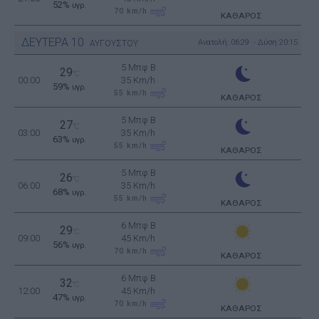
52%
υγρ.
70
km/h
ΚΑΘΑΡΟΣ
ΔΕΥΤΕΡΑ
10
Ανατολή: 06:29 - Δύση 20:15
ΑΥΓΟΥΣΤΟΥ
5 Μπφ B
29
°C
00:00
35 Km/h
59%
υγρ.
55
km/h
ΚΑΘΑΡΟΣ
5 Μπφ B
27
°C
03:00
35 Km/h
63%
υγρ.
55
km/h
ΚΑΘΑΡΟΣ
5 Μπφ B
26
°C
06:00
35 Km/h
68%
υγρ.
55
km/h
ΚΑΘΑΡΟΣ
6 Μπφ B
29
°C
09:00
45 Km/h
56%
υγρ.
70
km/h
ΚΑΘΑΡΟΣ
6 Μπφ B
32
°C
12:00
45 Km/h
47%
υγρ.
70
km/h
ΚΑΘΑΡΟΣ