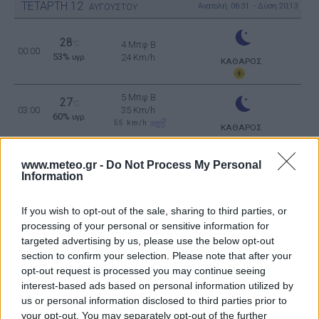
ΤΕΤΑΡΤΗ
12
Ανατολή: 06:31 - Δύση 20:13
ΑΥΓΟΥΣΤΟΥ
28
°C
4 Μπφ B
00:00
53%
24 Km/h
υγρ.
ΚΑΘΑΡΟΣ
5 Μπφ B
27
°C
03:00
35 Km/h
60%
υγρ.
55
km/h
ΚΑΘΑΡΟΣ
5 Μπφ B
26
°C
06:00
35 Km/h
www.meteo.gr -
Do Not Process My Personal
61%
υγρ.
Information
55
km/h
ΚΑΘΑΡΟΣ
5 Μπφ B
29
°C
If you wish to opt-out of the sale, sharing to third parties, or
09:00
35 Km/h
49%
υγρ.
processing of your personal or sensitive information for
55
km/h
ΚΑΘΑΡΟΣ
targeted advertising by us, please use the below opt-out
section to confirm your selection. Please note that after your
5 Μπφ B
35
°C
12:00
35 Km/h
opt-out request is processed you may continue seeing
34%
υγρ.
55
km/h
interest-based ads based on personal information utilized by
ΚΑΘΑΡΟΣ
us or personal information disclosed to third parties prior to
5 Μπφ B
37
your opt-out. You may separately opt-out of the further
°C