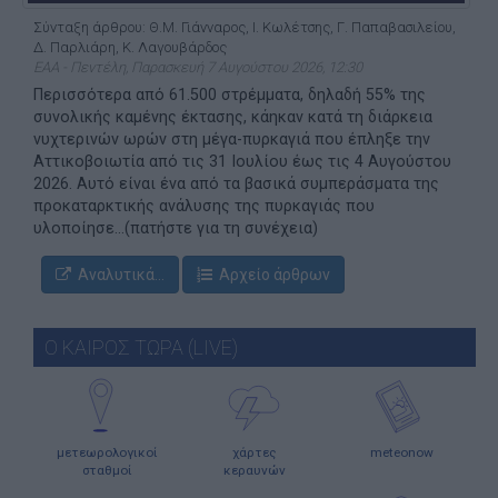
Σύνταξη άρθρου: Θ.Μ. Γιάνναρος, Ι. Κωλέτσης, Γ. Παπαβασιλείου,
Δ. Παρλιάρη, Κ. Λαγουβάρδος
ΕΑΑ - Πεντέλη, Παρασκευή 7 Αυγούστου 2026, 12:30
Περισσότερα από 61.500 στρέμματα, δηλαδή 55% της
συνολικής καμένης έκτασης, κάηκαν κατά τη διάρκεια
νυχτερινών ωρών στη μέγα-πυρκαγιά που έπληξε την
Αττικοβοιωτία από τις 31 Ιουλίου έως τις 4 Αυγούστου
2026. Αυτό είναι ένα από τα βασικά συμπεράσματα της
προκαταρκτικής ανάλυσης της πυρκαγιάς που
υλοποίησε...(πατήστε για τη συνέχεια)
Αναλυτικά...
Αρχείο άρθρων
Ο ΚΑΙΡΟΣ ΤΩΡΑ (LIVE)
μετεωρολογικοί
χάρτες
meteonow
σταθμοί
κεραυνών