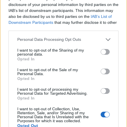
15:00
35 Km/h
30%
υγρ.
disclosure of your personal information by third parties on the
55
km/h
ΚΑΘΑΡΟΣ
IAB’s list of downstream participants. This information may
also be disclosed by us to third parties on the
IAB’s List of
5 Μπφ B
34
°C
18:00
35 Km/h
Downstream Participants
that may further disclose it to other
37%
υγρ.
55
km/h
third parties.
ΚΑΘΑΡΟΣ
5 Μπφ B
Personal Data Processing Opt Outs
30
°C
21:00
35 Km/h
50%
υγρ.
55
km/h
ΚΑΘΑΡΟΣ
I want to opt-out of the Sharing of my
personal data.
ΠΕΜΠΤΗ
13
Ανατολή: 06:32 - Δύση 20:12
ΑΥΓΟΥΣΤΟΥ
Opted In
I want to opt-out of the Sale of my
28
°C
4 Μπφ B
Personal Data.
00:00
64%
Opted In
24 Km/h
υγρ.
ΚΑΘΑΡΟΣ
I want to opt-out of processing my
Personal Data for Targeted Advertising.
5 Μπφ B
27
°C
Opted In
03:00
35 Km/h
61%
υγρ.
55
km/h
ΚΑΘΑΡΟΣ
I want to opt-out of Collection, Use,
Retention, Sale, and/or Sharing of my
5 Μπφ B
Personal Data that Is Unrelated with the
26
°C
06:00
35 Km/h
Purposes for which it was collected.
70%
υγρ.
Opted Out
55
km/h