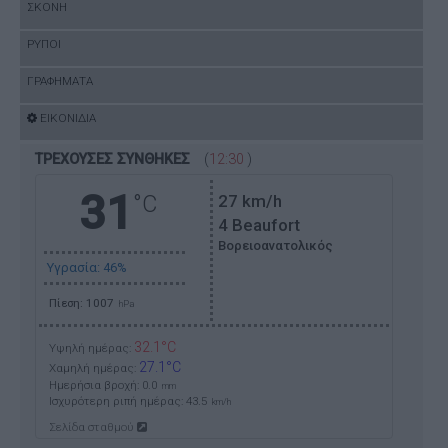
ΣΚΟΝΗ
ΡΥΠΟΙ
ΓΡΑΦΗΜΑΤΑ
ΕΙΚΟΝΙΔΙΑ
ΤΡΕΧΟΥΣΕΣ ΣΥΝΘΗΚΕΣ
(
12:30
)
31
°C
27
km/h
4 Beaufort
Βορειοανατολικός
Υγρασία: 46%
Πίεση: 1007
hPa
32.1°C
Υψηλή ημέρας:
27.1°C
Χαμηλή ημέρας:
Ημερήσια βροχή: 0.0
mm
Ισχυρότερη ριπή ημέρας:
43.5
km/h
Σελίδα σταθμού