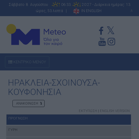
Σάββατο 8 Αυγούστου
06:33
20:27 - Διάρκεια ημέρας: 13
ώρες, 53 λεπτά |
IN ENGLISH
A
ΚΕΝΤΡΙΚΟ ΜΕΝΟΥ
ΗΡΑΚΛΕΙΑ-ΣΧΟΙΝΟΥΣΑ-
ΚΟΥΦΟΝΗΣΙΑ
ΑΝΑΚΟΙΝΩΣΗ
ΕΚΤΥΠΩΣΗ
|
ENGLISH VERSION
ΠΡΟΓΝΩΣΗ
ΓΥΡΗ