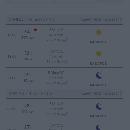
ΣΑΒΒΑΤΟ
8
Ανατολή: 06:28 - Δύση 20:17
ΑΥΓΟΥΣΤΟΥ
6 Μπφ B
34
°C
15:00
45 Km/h
37%
υγρ.
70
km/h
ΚΑΘΑΡΟΣ
6 Μπφ B
32
°C
18:00
45 Km/h
38%
υγρ.
70
km/h
ΚΑΘΑΡΟΣ
5 Μπφ ΒΔ
29
°C
21:00
35 Km/h
48%
υγρ.
55
km/h
ΚΑΘΑΡΟΣ
ΚΥΡΙΑΚΗ
9
Ανατολή: 06:28 - Δύση 20:16
ΑΥΓΟΥΣΤΟΥ
5 Μπφ B
28
°C
00:00
35 Km/h
51%
υγρ.
55
km/h
ΚΑΘΑΡΟΣ
5 Μπφ B
27
°C