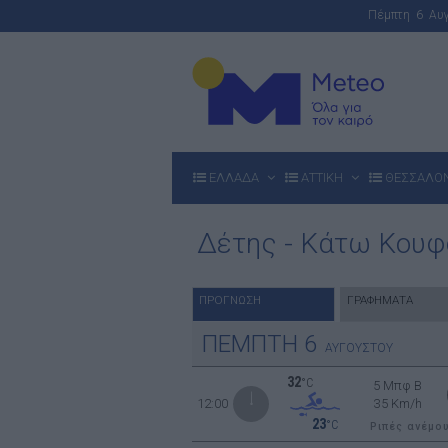
Πέμπτη 6 Α
ΕΛΛΑΔΑ
ΑΤΤΙΚΗ
ΘΕΣΣΑΛΟ
Δέτης - Κάτω Κουφ
ΠΡΟΓΝΩΣΗ
ΓΡΑΦΗΜΑΤΑ
ΠΕΜΠΤΗ
6
ΑΥΓΟΥΣΤΟΥ
32
°C
5 Μπφ B
12:00
35 Km/h
23
°C
Ριπές ανέμο