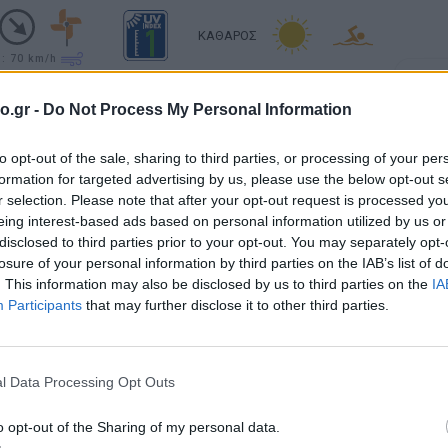
ΚΑΘΑΡΟΣ
υ: 70
km/h
Σελήν
Φάση:
o.gr -
Do Not Process My Personal Information
ΚΑΘΑΡΟΣ
Επόμε
υ: 55
km/h
Παρασ
2026
to opt-out of the sale, sharing to third parties, or processing of your per
Ανατολή: 06:29 - Δύση 20:16
Αστρονο
formation for targeted advertising by us, please use the below opt-out s
r selection. Please note that after your opt-out request is processed y
eing interest-based ads based on personal information utilized by us or
ΚΑΘΑΡΟΣ
disclosed to third parties prior to your opt-out. You may separately opt-
υ: 70
km/h
losure of your personal information by third parties on the IAB’s list of
. This information may also be disclosed by us to third parties on the
IA
Participants
that may further disclose it to other third parties.
ΚΑΘΑΡΟΣ
υ: 55
km/h
l Data Processing Opt Outs
ΚΑΘΑΡΟΣ
υ: 55
km/h
o opt-out of the Sharing of my personal data.