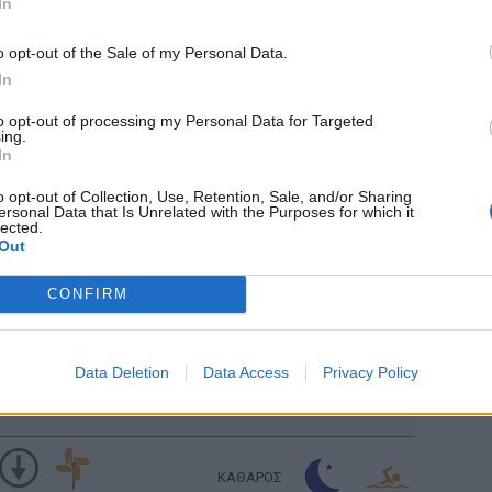
In
ΚΑΘΑΡΟΣ
υ: 70
km/h
o opt-out of the Sale of my Personal Data.
In
ΚΑΘΑΡΟΣ
to opt-out of processing my Personal Data for Targeted
υ: 70
km/h
ing.
In
ΚΑΘΑΡΟΣ
o opt-out of Collection, Use, Retention, Sale, and/or Sharing
υ: 70
km/h
ersonal Data that Is Unrelated with the Purposes for which it
lected.
Out
ΚΑΘΑΡΟΣ
υ: 70
km/h
CONFIRM
ΚΑΘΑΡΟΣ
Data Deletion
Data Access
Privacy Policy
υ: 70
km/h
Ανατολή: 06:30 - Δύση 20:15
ΚΑΘΑΡΟΣ