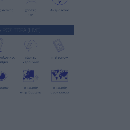
ς σκόνης
χάρτες
Ανεμολόγιο
UV
ΑΙΡΟΣ ΤΩΡΑ (LIVE)
ολογικοί
χάρτες
meteonow
αθμοί
κεραυνών
μερες
ο καιρός
ο καιρός
στην Ευρώπη
στον κόσμο