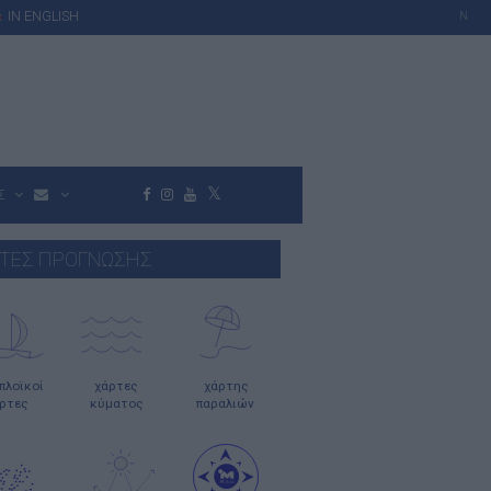
IN ENGLISH
N
Σ
ΤΕΣ ΠΡΟΓΝΩΣΗΣ
οπλοϊκοί
χάρτες
χάρτης
ρτες
κύματος
παραλιών