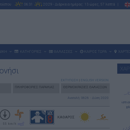
υγούστου
06:31
20:29 - Διάρκεια ημέρας: 13 ώρες, 57 λεπτά |
ΝΙΚΗ
ΚΑΤΗΓΟΡΙΕΣ
ΘΑΛΑΣΣΕΣ
ΚΑΙΡΟΣ ΤΩΡΑ
ΧΑΡΤΕ
ΧΑΡ
ονήσι
ΕΚΤΥΠΩΣΗ
|
ENGLISH VERSION
ΠΛΗΡΟΦΟΡΙΕΣ ΠΑΡΑΛΙΑΣ
ΘΕΡΜΟΚΡΑΣΙΕΣ ΘΑΛΑΣΣΩΝ
Ανατολή: 06:26 - Δύση 20:20
ιστι
χά
ΚΑΘΑΡΟΣ
υ: 55
km/h