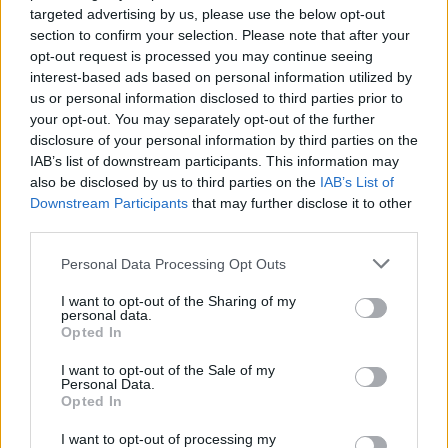
targeted advertising by us, please use the below opt-out
section to confirm your selection. Please note that after your
opt-out request is processed you may continue seeing
interest-based ads based on personal information utilized by
κάμερες
ο καιρός
ο καιρός
στην Ευρώπη
στον κόσμο
us or personal information disclosed to third parties prior to
your opt-out. You may separately opt-out of the further
disclosure of your personal information by third parties on the
ΕΝΗΜΕΡΩΣΗ
IAB’s list of downstream participants. This information may
also be disclosed by us to third parties on the
IAB’s List of
Downstream Participants
that may further disclose it to other
third parties.
άρθρα
κλιματικά
καιρικά γεγονότα
Personal Data Processing Opt Outs
δεδομένα
I want to opt-out of the Sharing of my
personal data.
Opted In
I want to opt-out of the Sale of my
Personal Data.
meteographics
meteosearch
ειδικές προγνώσεις
Opted In
I want to opt-out of processing my