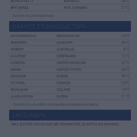
34°C
ΒΟΥΚΟΥΡΈΣΤΙ
ΚΑΘΑΡΟΣ
21°C
ΒΡΥΞΈΛΛΕΣ
ΛΙΓΑ ΣΥΝΝΕΦΑ
Πατήστε
εδώ
για περισσότερα
Ο ΚΑΙΡΟΣ ΣΤΟΝ ΚΟΣΜΟ ΤΩΡΑ
23°C
ANTANANARIVO
MADAGASCAR
35°C
BUDAPEST
HUNGARY
8°C
HOBART
AUSTRALIA
12°C
ILULISSAT
GREENLAND
22°C
LONDON
UNITED KINGDOM
26°C
MIAMI
UNITED STATES
28°C
MOSCOW
RUSSIA
20°C
OTTAWA
CANADA
13°C
REYKJAVIK
ICELAND
21°C
VLADIVOSTOK
RUSSIA
Πατήστε
εδώ
για να δείτε τον παγκόσμιο μετεωρολογικό χάρτη
ΣΑΝ ΣHΜΕΡΑ
1991: ΙΣΧΥΡΈΣ ΚΑΤΑΙΓΊΔΕΣ ΜΕ ΠΛΗΜΜΎΡΕΣ ΣΕ ΑΡΓΟΣ ΚΑΙ ΝΑΎΠΛΙΟ.