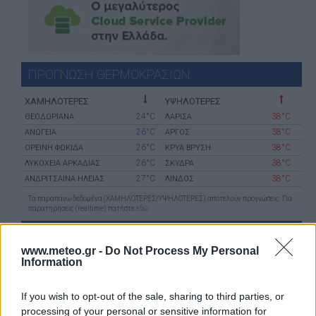
ΠΡΟΓΝΩΣΗ ΘΕΡΜΟΚΡΑΣΙΩΝ
ΧΑΜΗΛΟΤΕΡΕΣ
ΥΨΗΛΟΤΕΡΕΣ
24°C
38°C
ΘΕΟΔΩΡΙΑΝΑ
ΛΑΡΙΣΑ
26°C
38°C
ΑΝΩΓΕΙΑ
ΑΡΓΟΣ
26°C
38°C
ΟΡΕΙΝΗ ΦΩΚΙΔΑ
ΚΡΥΑ ΒΡΥΣΗ
26°C
38°C
ΛΥΚΟΧΕΙΑ ΑΡΚΑΔΙΑΣ
ΣΚΥΔΡΑ
27°C
38°C
ΑΝΔΡΙΤΣΑΙΝΑ ΗΛΕΙΑΣ
ΛΙΝΔΟΣ
Τα παραπάνω δεδομένα (ΧΑΜΗΛΟΤΕΡΕΣ/ΥΨΗΛΟΤΕΡΕΣ) αποτελούν προγνώσεις. Για
παρατηρήσεις (realtime) πατήστε
εδώ
Ο ΚΑΙΡΟΣ ΤΩΡΑ (LIVE)
www.meteo.gr -
Do Not Process My Personal
Information
If you wish to opt-out of the sale, sharing to third parties, or
μετεωρολογικοί
χάρτες
meteonow
processing of your personal or sensitive information for
σταθμοί
κεραυνών