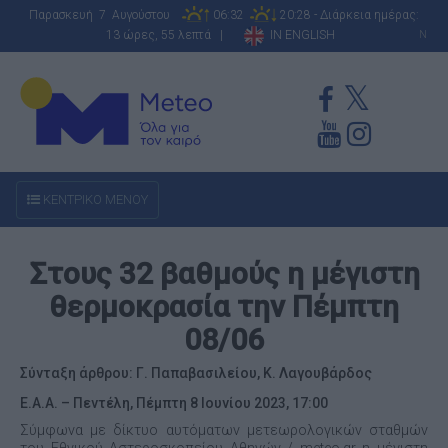
Παρασκευή 7 Αυγούστου
06:32
20:28 - Διάρκεια ημέρας:
13 ώρες, 55 λεπτά |
IN ENGLISH
N
ΚΕΝΤΡΙΚΟ ΜΕΝΟΥ
Στους 32 βαθμούς η μέγιστη
θερμοκρασία την Πέμπτη
08/06
Σύνταξη άρθρου: Γ. Παπαβασιλείου, Κ. Λαγουβάρδος
Ε.Α.Α. – Πεντέλη, Πέμπτη 8 Ιουνίου 2023, 17:00
Σύμφωνα με δίκτυο αυτόματων μετεωρολογικών σταθμών