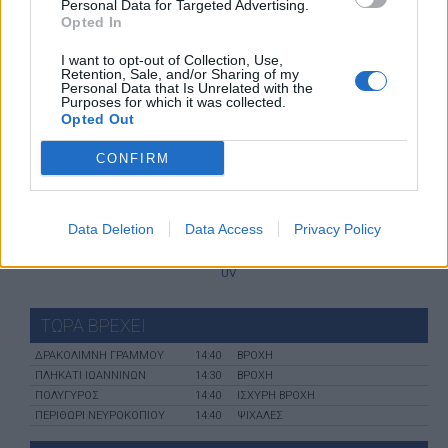
Personal Data for Targeted Advertising.
ΧΑΡΤΕΣ ΠΡΟΓΝΩΣΗΣ
Opted In
I want to opt-out of Collection, Use,
Retention, Sale, and/or Sharing of my
Personal Data that Is Unrelated with the
Purposes for which it was collected.
Opted Out
ιστιοπλοϊκοί
χάρτες
χάρτης
χάρτες
κύματος
παραλιών
CONFIRM
Data Deletion
Data Access
Privacy Policy
χάρτες σκόνης
χάρτες
Ανεμολόγιο
UV
ΤΩΡΑ ΒΡΕΧΕΙ
ΔΡΑΚΟΛΙΜΝΗ ΓΡΑΜΜΟΥ
14:40
ΒΡΟΧΗ
ΠΛΗΚΑΤΙ ΙΩΑΝΝΙΝΩΝ
14:30
ΒΡΟΧΗ
ΠΟΛΥΓΥΡΟΣ
14:40
ΙΣΧΥΡΗ ΒΡΟΧΗ
ΠΕΡΙΘΩΡΙ ΝΕΥΡΟΚΟΠΙΟΥ
14:40
ΨΙΧΑΛΕΣ