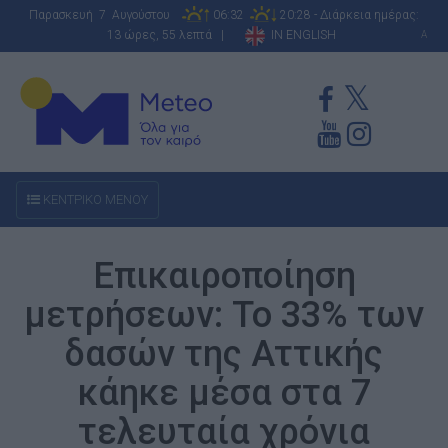
Παρασκευή 7 Αυγούστου
06:32
20:28 - Διάρκεια ημέρας:
13 ώρες, 55 λεπτά |
IN ENGLISH
A
ΚΕΝΤΡΙΚΟ ΜΕΝΟΥ
Επικαιροποίηση
μετρήσεων: Το 33% των
δασών της Αττικής
κάηκε μέσα στα 7
τελευταία χρόνια