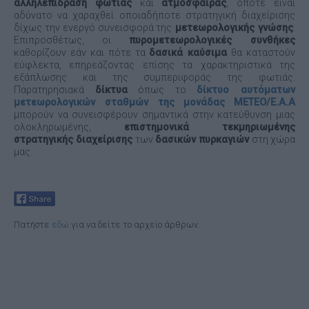
αλληλεπίδραση
φωτιάς
και
ατμόσφαιρας
, οπότε είναι
αδύνατο να χαραχθεί οποιαδήποτε στρατηγική διαχείρισης
δίχως την ενεργό συνεισφορά της
μετεωρολογικής γνώσης
.
Επιπροσθέτως, οι
πυρομετεωρολογικές συνθήκες
καθορίζουν εάν και πότε τα
δασικά καύσιμα
θα καταστούν
εύφλεκτα, επηρεάζοντας επίσης τα χαρακτηριστικά της
εξάπλωσης και της συμπεριφοράς της φωτιάς.
Παρατηρησιακά
δίκτυα
όπως το
δίκτυο αυτόματων
μετεωρολογικών σταθμών της μονάδας
ΜΕΤΕΟ/Ε.Α.Α
μπορούν να συνεισφέρουν σημαντικά στην κατεύθυνση μιας
ολοκληρωμένης,
επιστημονικά τεκμηριωμένης
στρατηγικής διαχείρισης
των
δασικών πυρκαγιών
στη χώρα
μας.
Πατήστε
εδώ
για να δείτε το αρχείο άρθρων.