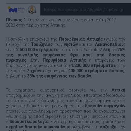
Πίνακας 1
. Συνολικές καμένες εκτάσεις κατά τα έτη 2017-
2023 στην περιοχή της Αττικής.
Η συνολική επιφάνεια της
Περιφέρειας Αττικής
(χωρίς την
περιοχή της
Τροιζηνίας
, των
νησιών
και του
Λεκανοπεδίου
)
είναι
2.500.000 στρέμματα
, οπότε τα τελευταία
7 έτη
το
25%
της συνολικής επιφάνειας έχει καεί από δασικές
πυρκαγιές
. Στην
Περιφέρεια Αττικής
η επιφάνεια των
δασικών εκτάσεων είναι περίπου
1.230.000 στρέμματα
και τα
τελευταία
7 χρόνια
έχουν καεί
405.000 στρέμματα δάσους
,
δηλαδή το
33% της επιφάνειας των δασών
.
Τα παραπάνω ανησυχητικά στοιχεία για την
Αττική
υπογραμμίζουν την ανάγκη συνολικού επαναπροσδιορισμού
της στρατηγικής διαχείρισης των δασικών πυρκαγιών στη
χώρα μας. Ειδικότερα, η διαχείριση των
δασικών πυρκαγιών
απαιτεί μία ολοκληρωμένη προσέγγιση που θα ενσωματώνει
γνώση αιχμής από διαφορετικές επιστήμες, μεταξύ αυτών και
η
πυρομετεωρολογία
. Είναι χαρακτηριστικό πως η εκδήλωση
ακραίων δασικών πυρκαγιών
περιλαμβάνει τη
σύζευξη
, την