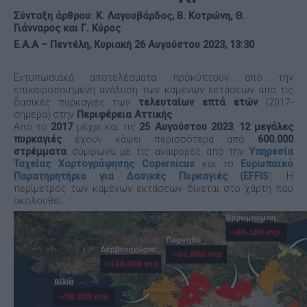
Σύνταξη άρθρου: Κ. Λαγουβάρδος, Β. Κοτρώνη, Θ.
Γιάνναρος και Γ. Κύρος
Ε.Α.Α – Πεντέλη, Κυριακή 26 Αυγούστου 2023, 13:30
Εντυπωσιακά αποτελέσματα προκύπτουν από την
επικαιροποιημένη ανάλυση των καμένων εκτάσεων από τις
δασικές πυρκαγιές των
τελευταίων επτά ετών
(2017-
σήμερα) στην
Περιφέρεια Αττικής
.
Από το
2017
μέχρι και τις
25 Αυγούστου 2023
,
12 μεγάλες
πυρκαγιές
έχουν κάψει περισσότερα από
600.000
στρέμματα
σύμφωνα με τις αναφορές από την
Υπηρεσία
Ταχείας Χαρτογράφησης Copernicus
και το
Ευρωπαϊκό
Παρατηρητήριο για Δασικές Πυρκαγιές (EFFIS
)
. Η
περίμετρος των καμένων εκτάσεων δίνεται στο χάρτη που
ακολουθεί.