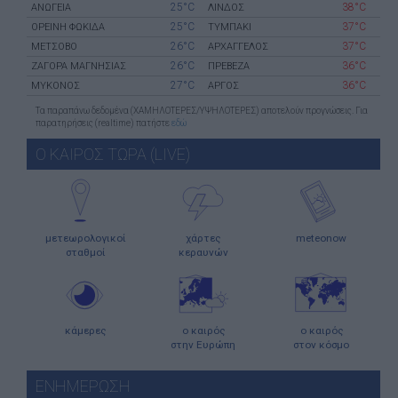
25°C
38°C
ΑΝΩΓΕΙΑ
ΛΙΝΔΟΣ
25°C
37°C
ΟΡΕΙΝΗ ΦΩΚΙΔΑ
ΤΥΜΠΑΚΙ
26°C
37°C
ΜΕΤΣΟΒΟ
ΑΡΧΑΓΓΕΛΟΣ
26°C
36°C
ΖΑΓΟΡΑ ΜΑΓΝΗΣΙΑΣ
ΠΡΕΒΕΖΑ
27°C
36°C
ΜΥΚΟΝΟΣ
ΑΡΓΟΣ
Τα παραπάνω δεδομένα (ΧΑΜΗΛΟΤΕΡΕΣ/ΥΨΗΛΟΤΕΡΕΣ) αποτελούν προγνώσεις. Για
παρατηρήσεις (realtime) πατήστε
εδώ
Ο ΚΑΙΡΟΣ ΤΩΡΑ (LIVE)
μετεωρολογικοί
χάρτες
meteonow
σταθμοί
κεραυνών
κάμερες
ο καιρός
ο καιρός
στην Ευρώπη
στον κόσμο
ΕΝΗΜΕΡΩΣΗ