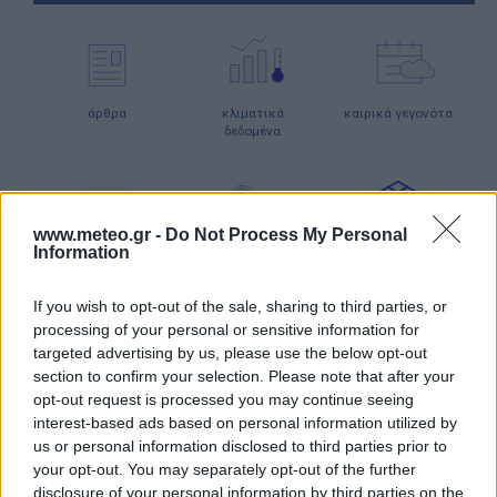
άρθρα
κλιματικά
καιρικά γεγονότα
δεδομένα
www.meteo.gr -
Do Not Process My Personal
Information
meteographics
meteosearch
ειδικές προγνώσεις
If you wish to opt-out of the sale, sharing to third parties, or
processing of your personal or sensitive information for
ΧΑΡΤΕΣ ΠΡΟΓΝΩΣΗΣ
targeted advertising by us, please use the below opt-out
section to confirm your selection. Please note that after your
opt-out request is processed you may continue seeing
interest-based ads based on personal information utilized by
us or personal information disclosed to third parties prior to
ιστιοπλοϊκοί
χάρτες
χάρτης
your opt-out. You may separately opt-out of the further
χάρτες
κύματος
παραλιών
disclosure of your personal information by third parties on the