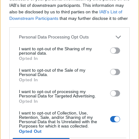
IAB’s list of downstream participants. This information may
also be disclosed by us to third parties on the
IAB’s List of
Downstream Participants
that may further disclose it to other
third parties.
χάρτες σκόνης
χάρτες
Ανεμολόγιο
UV
Personal Data Processing Opt Outs
I want to opt-out of the Sharing of my
ΔΕΙΚΤΗΣ UV
personal data.
Opted In
8
ΑN. ΣΤΕΡΕΑ-ATTIKH
8.6
ΑΝΑΤ. ΚΡΗΤΗ
I want to opt-out of the Sale of my
Personal Data.
8.3
ΑΝΑΤ. ΚΥΚΛΑΔΕΣ
Opted In
8.4
ΔΩΔΕΚΑΝΗΣΑ
7.5
ΧΑΛΚΙΔΙΚΗ
I want to opt-out of processing my
Personal Data for Targeted Advertising.
Πατήστε
εδώ
για να δέιτε όλες τις περιοχές
Opted In
METEOGRAPHICS
I want to opt-out of Collection, Use,
Retention, Sale, and/or Sharing of my
ΜΗΝΙΑΙΑ ΠΡΟΓΝΩΣΗ 09/2024
Personal Data that Is Unrelated with the
Purposes for which it was collected.
Opted Out