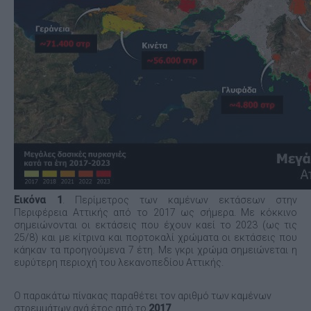
Εικόνα 1
. Περίμετρος των καμένων εκτάσεων στην
Περιφέρεια Αττικής από το 2017 ως σήμερα. Με κόκκινο
σημειώνονται οι εκτάσεις που έχουν καεί το 2023 (ως τις
25/8) και με κίτρινα και πορτοκαλί χρώματα οι εκτάσεις που
κάηκαν τα προηγούμενα 7 έτη. Με γκρι χρώμα σημειώνεται η
ευρύτερη περιοχή του λεκανοπεδίου Αττικής.
Ο παρακάτω πίνακας παραθέτει τον αριθμό των καμένων
στρεμμάτων ανά έτος από το
2017
.