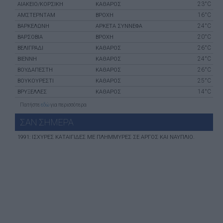
23°C
ΑΙΆΚΕΙΟ/ΚΟΡΣΙΚΉ
ΚΑΘΑΡΟΣ
16°C
ΑΜΣΤΕΡΝΤΑΜ
ΒΡΟΧΗ
24°C
ΒΑΡΚΕΛΏΝΗ
ΑΡΚΕΤΑ ΣΥΝΝΕΦΑ
20°C
ΒΑΡΣΟΒΊΑ
ΒΡΟΧΗ
26°C
ΒΕΛΙΓΡΆΔΙ
ΚΑΘΑΡΟΣ
24°C
ΒΙΈΝΝΗ
ΚΑΘΑΡΟΣ
26°C
ΒΟΥΔΑΠΈΣΤΗ
ΚΑΘΑΡΟΣ
25°C
ΒΟΥΚΟΥΡΈΣΤΙ
ΚΑΘΑΡΟΣ
14°C
ΒΡΥΞΈΛΛΕΣ
ΚΑΘΑΡΟΣ
Πατήστε
εδώ
για περισσότερα
ΣΑΝ ΣHΜΕΡΑ
1991: ΙΣΧΥΡΈΣ ΚΑΤΑΙΓΊΔΕΣ ΜΕ ΠΛΗΜΜΎΡΕΣ ΣΕ ΑΡΓΟΣ ΚΑΙ ΝΑΎΠΛΙΟ.