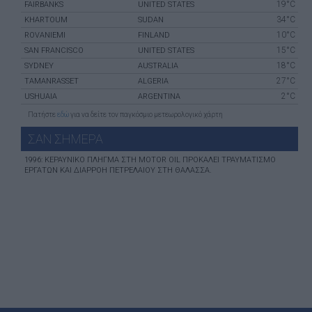
19°C
FAIRBANKS
UNITED STATES
34°C
KHARTOUM
SUDAN
10°C
ROVANIEMI
FINLAND
15°C
SAN FRANCISCO
UNITED STATES
18°C
SYDNEY
AUSTRALIA
27°C
TAMANRASSET
ALGERIA
2°C
USHUAIA
ARGENTINA
Πατήστε
εδώ
για να δείτε τον παγκόσμιο μετεωρολογικό χάρτη
ΣΑΝ ΣHΜΕΡΑ
1996: ΚΕΡΑΥΝΙΚΌ ΠΛΉΓΜΑ ΣΤΗ MOTOR OIL ΠΡΟΚΑΛΕΊ ΤΡΑΥΜΑΤΙΣΜΌ
ΕΡΓΑΤΏΝ ΚΑΙ ΔΙΑΡΡΟΉ ΠΕΤΡΕΛΑΊΟΥ ΣΤΗ ΘΆΛΑΣΣΑ.