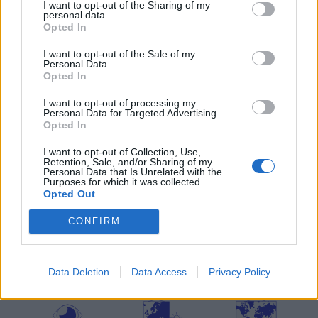
I want to opt-out of the Sharing of my
personal data.
Opted In
ΠΡΟΓΝΩΣΗ ΘΕΡΜΟΚΡΑΣΙΩΝ
I want to opt-out of the Sale of my
Personal Data.
ΧΑΜΗΛΟΤΕΡΕΣ
ΥΨΗΛΟΤΕΡΕΣ
Opted In
20°C
34°C
ΜΕΤΣΟΒΟ
ΣΠΑΡΤΗ
20°C
34°C
ΑΝΩΓΕΙΑ
ΣΠΕΤΣΕΣ
I want to opt-out of processing my
Personal Data for Targeted Advertising.
22°C
34°C
ΦΛΩΡΙΝΑ
ΜΟΙΡΕΣ ΗΡΑΚΛΕΙΟΥ
Opted In
22°C
34°C
ΟΡΕΙΝΗ ΦΩΚΙΔΑ
ΚΑΡΔΑΜΥΛΗ
22°C
34°C
ΜΑΥΡΟΠΗΓΗ ΚΟΖΑΝΗΣ
ΝΕΑΠΟΛΗ ΒΟΙΩΝ
I want to opt-out of Collection, Use,
Retention, Sale, and/or Sharing of my
Τα παραπάνω δεδομένα (ΧΑΜΗΛΟΤΕΡΕΣ/ΥΨΗΛΟΤΕΡΕΣ) αποτελούν προγνώσεις. Για
Personal Data that Is Unrelated with the
παρατηρήσεις (realtime) πατήστε
εδώ
Purposes for which it was collected.
Opted Out
Ο ΚΑΙΡΟΣ ΤΩΡΑ (LIVE)
CONFIRM
μετεωρολογικοί
χάρτες
meteonow
Data Deletion
Data Access
Privacy Policy
σταθμοί
κεραυνών