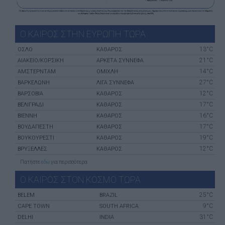
Ο ΚΑΙΡΟΣ ΣΤΗΝ ΕΥΡΩΠΗ ΤΩΡΑ
13°C
ΌΣΛΟ
ΚΑΘΑΡΟΣ
21°C
ΑΙΆΚΕΙΟ/ΚΟΡΣΙΚΉ
ΑΡΚΕΤΑ ΣΥΝΝΕΦΑ
14°C
ΑΜΣΤΕΡΝΤΑΜ
ΟΜΙΧΛΗ
27°C
ΒΑΡΚΕΛΏΝΗ
ΛΙΓΑ ΣΥΝΝΕΦΑ
12°C
ΒΑΡΣΟΒΊΑ
ΚΑΘΑΡΟΣ
17°C
ΒΕΛΙΓΡΆΔΙ
ΚΑΘΑΡΟΣ
16°C
ΒΙΈΝΝΗ
ΚΑΘΑΡΟΣ
17°C
ΒΟΥΔΑΠΈΣΤΗ
ΚΑΘΑΡΟΣ
19°C
ΒΟΥΚΟΥΡΈΣΤΙ
ΚΑΘΑΡΟΣ
12°C
ΒΡΥΞΈΛΛΕΣ
ΚΑΘΑΡΟΣ
Πατήστε
εδώ
για περισσότερα
Ο ΚΑΙΡΟΣ ΣΤΟΝ ΚΟΣΜΟ ΤΩΡΑ
25°C
BELEM
BRAZIL
9°C
CAPE TOWN
SOUTH AFRICA
31°C
DELHI
INDIA