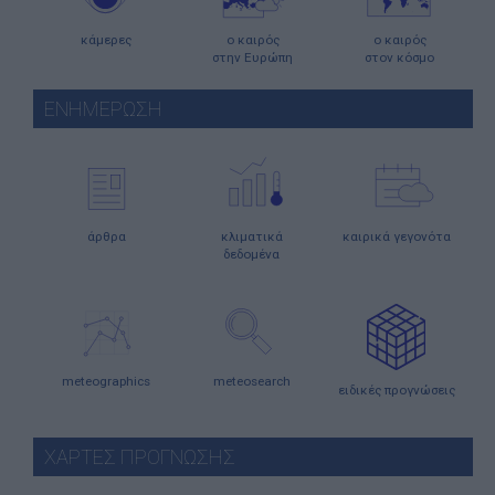
κάμερες
ο καιρός
ο καιρός
στην Ευρώπη
στον κόσμο
ΕΝΗΜΕΡΩΣΗ
άρθρα
κλιματικά
καιρικά γεγονότα
δεδομένα
meteographics
meteosearch
ειδικές προγνώσεις
ΧΑΡΤΕΣ ΠΡΟΓΝΩΣΗΣ