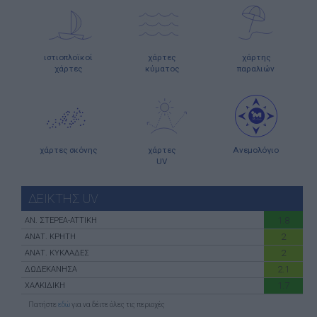
ιστιοπλοϊκοί
χάρτες
χάρτης
χάρτες
κύματος
παραλιών
χάρτες σκόνης
χάρτες
Ανεμολόγιο
UV
ΔΕΙΚΤΗΣ UV
1.8
ΑN. ΣΤΕΡΕΑ-ATTIKH
2
ΑΝΑΤ. ΚΡΗΤΗ
2
ΑΝΑΤ. ΚΥΚΛΑΔΕΣ
2.1
ΔΩΔΕΚΑΝΗΣΑ
1.7
ΧΑΛΚΙΔΙΚΗ
Πατήστε
εδώ
για να δέιτε όλες τις περιοχές