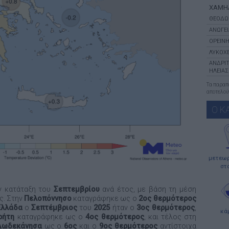
ΧΑΜΗ
ΘΕΟΔΩ
ΑΝΩΓΕΙ
ΟΡΕΙΝΗ
ΛΥΚΟΧΕ
ΑΝΔΡΙ
ΗΛΕΙΑΣ
Τα παρα
αποτελούν
Ο Κ
μετεωρ
στ
ν κατάταξη του
Σεπτεμβρίου
ανά έτος, με βάση τη μέση
ς. Στην
Πελοπόννησο
καταγράφηκε ως ο
2ος θερμότερος
Ελλάδα
ο
Σεπτέμβριος
του
2025
ήταν ο
3ος θερμότερος
,
κά
ρήτη
καταγράφηκε ως ο
4ος θερμότερος
, και τέλος στη
 Δωδεκάνησα
ως ο
6ος
και ο
9ος
θερμότερος
αντίστοιχα