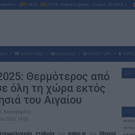
Αυγούστου
06:32
20:28 - Διάρκεια ημέρας: 13 ώρες, 55 λεπτά |
ΝΙΚΗ
ΚΑΤΗΓΟΡΙΕΣ
ΘΑΛΑΣΣΕΣ
ΚΑΙΡΟΣ ΤΩΡΑ
ΧΑΡΤΕ
ΕΝΤ
2025: Θερμότερος από
σε όλη τη χώρα εκτός
ησιά του Αιγαίου
ΠΡΟ
, Κ. Λαγουβάρδος
ου 2025, 14:00
ΜΠΕΡΆ
ΜΟΝΑΣ
ετεωρολογικών σταθμών
του
meteo
.gr
του
Εθνικού
X/K BA