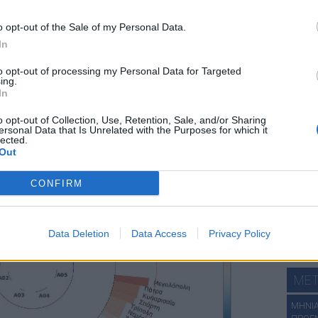
ιστι
α απόκλιση της μέγιστης θερμοκρασίας ήταν +
0,1 °
C
, με 21
χά
γράφονται
πάνω από τα κανονικά για την εποχή επίπεδα
.
o opt-out of the Sale of my Personal Data.
ες του μήνα ήταν πάνω από τη μέση τιμή της περιόδου
In
οκρασία να παρουσιάζει απόκλιση
+0,6 °
C
από τα κανονικά
to opt-out of processing my Personal Data for Targeted
ing.
In
χάρτε
o opt-out of Collection, Use, Retention, Sale, and/or Sharing
ersonal Data that Is Unrelated with the Purposes for which it
lected.
ΔΕΙ
Out
ΑN. ΣΤ
CONFIRM
ΑΝΑΤ.
ΑΝΑΤ. 
ΔΩΔΕΚ
Data Deletion
Data Access
Privacy Policy
ΧΑΛΚΙΔ
Πατήστε
MET
ΜΗΝΙΑ