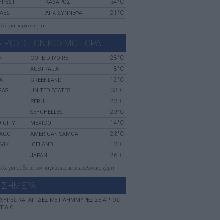
34°C
ΥΡΈΣΤΙ
ΚΑΘΑΡΟΣ
21°C
ΛΛΕΣ
ΛΙΓΑ ΣΥΝΝΕΦΑ
εδώ
για περισσότερα
ΑΙΡΟΣ ΣΤΟΝ ΚΟΣΜΟ ΤΩΡΑ
28°C
N
COTE D'IVOIRE
8°C
T
AUSTRALIA
12°C
SAT
GREENLAND
33°C
GAS
UNITED STATES
23°C
PERU
29°C
SEYCHELLES
14°C
 CITY
MEXICO
23°C
PAGO
AMERICAN SAMOA
13°C
VIK
ICELAND
26°C
JAPAN
εδώ
για να δείτε τον παγκόσμιο μετεωρολογικό χάρτη
 ΣHΜΕΡΑ
ΙΣΧΥΡΈΣ ΚΑΤΑΙΓΊΔΕΣ ΜΕ ΠΛΗΜΜΎΡΕΣ ΣΕ ΑΡΓΟΣ
ΎΠΛΙΟ.