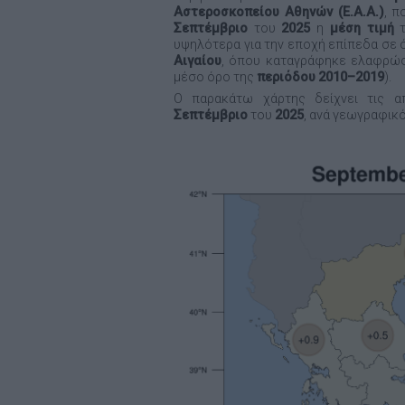
Αστεροσκοπείου Αθηνών (Ε.Α.Α.)
, π
Σεπτέμβριο
του
2025
η
μέση
τιμή
υψηλότερα για την εποχή επίπεδα σε 
Αιγαίου
, όπου καταγράφηκε ελαφρώς 
μέσο όρο της
περιόδου
2010–2019
).
Ο παρακάτω χάρτης δείχνει τις απ
Σεπτέμβριο
του
2025
, ανά γεωγραφικό