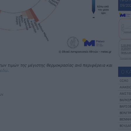
ΠΡΟΓ
09/20
των τιμών της μέγιστης θερμοκρασίας ανά περιφέρεια και
 εδώ
.
Ο Κ
ΌΣΛΟ
ΑΙΆΚΕΙ
ΑΜΣΤΕ
ων.
ΒΑΡΚΕ
ΒΑΡΣΟΒ
ΒΕΛΙΓΡ
ΒΙΈΝΝΗ
ΒΟΥΔΑ