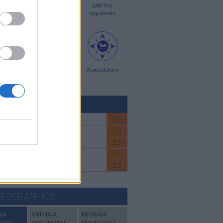
οπλοϊκοί
χάρτες
χάρτης
ρτες
κύματος
παραλιών
ς σκόνης
χάρτες
Ανεμολόγιο
UV
ΚΤΗΣ UV
7.8
ΕΡΕΑ-ATTIKH
7.9
 ΚΡΗΤΗ
7.5
ΚΥΚΛΑΔΕΣ
7.4
ΑΝΗΣΑ
7.2
ΙΚΗ
εδώ
για να δέιτε όλες τις περιοχές
EOGRAPHICS
ΙΑ
ΜΗΝΙΑΙΑ
ΜΗΝΙΑΙΑ