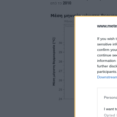
από το
2010
.
www.mete
If you wish 
sensitive in
confirm you
continue se
information 
further disc
participants
Downstream 
Persona
I want t
Opted 