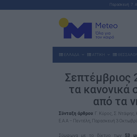
Παρασκευή 7 
ΕΛΛΑΔΑ
ΑΤΤΙΚΗ
ΘΕΣΣΑΛΟ
Σεπτέμβριος 
τα κανονικά 
από τα ν
Σύνταξη άρθρου
: Γ. Κύρος, Σ. Ντάφης
Ε.Α.Α – Πεντέλη, Παρασκευή 3 Οκτωβρί
Σύμφωνα με το δίκτυο των
53 μ