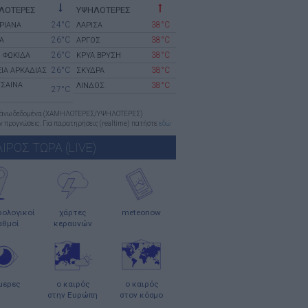
ΛΟΤΕΡΕΣ
ΥΨΗΛΟΤΕΡΕΣ
24°C
38°C
ΡΙΑΝΑ
ΛΑΡΙΣΑ
26°C
38°C
Α
ΑΡΓΟΣ
26°C
38°C
 ΦΩΚΙΔΑ
ΚΡΥΑ ΒΡΥΣΗ
26°C
38°C
ΙΑ ΑΡΚΑΔΙΑΣ
ΣΚΥΔΡΑ
ΤΣΑΙΝΑ
38°C
ΛΙΝΔΟΣ
27°C
πάνω δεδομένα (ΧΑΜΗΛΟΤΕΡΕΣ/ΥΨΗΛΟΤΕΡΕΣ)
 προγνώσεις. Για παρατηρήσεις (realtime) πατήστε
εδώ
ΑΙΡΟΣ ΤΩΡΑ (LIVE)
ολογικοί
χάρτες
meteonow
αθμοί
κεραυνών
μερες
ο καιρός
ο καιρός
στην Ευρώπη
στον κόσμο