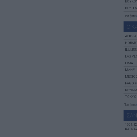
ΒΟΥΚΟ
ΒΡΥΞΈ
Πατήστε
Ο Κ
ABIDJA
HOBAR
ILULIS
LAS VE
LIMA
MAHE
MEXICO
PAGO 
REYKJA
TOKYO
Πατήστε
ΣΑΝ
1991: 
ΚΑΙ ΝΑ