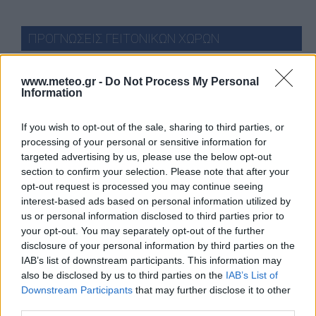
ΠΡΟΓΝΩΣΕΙΣ ΓΕΙΤΟΝΙΚΩΝ ΧΩΡΩΝ
34°C
ΜΟΝΑΣΤΗΡΙ-ΜΠΊΤΟΛΑ
ΚΑΘΑΡΟΣ
32°C
ΑΛΙΚΑΡΝΑΣΣΌΣ-BODRUM
ΚΑΘΑΡΟΣ
www.meteo.gr -
Do Not Process My Personal
32°C
Information
ΛΊΜΝΗ ΟΧΡΊΔΑ
ΛΙΓΑ ΣΥΝΝΕΦΑ
33°C
ΑΓ. ΣΑΡΆΝΤΑ
ΚΑΘΑΡΟΣ
36°C
ΑΥΛΏΝΑΣ
ΚΑΘΑΡΟΣ
If you wish to opt-out of the sale, sharing to third parties, or
processing of your personal or sensitive information for
Πατήστε
εδώ
για περισσότερες πόλεις
targeted advertising by us, please use the below opt-out
23 ημερών
Σελήνη:
section to confirm your selection. Please note that after your
Παλαιός Μηνίσκος
Φάση:
opt-out request is processed you may continue seeing
Επόμενη Πανσέληνος:
interest-based ads based on personal information utilized by
Παρασκευή, 28 Αυγούστου 2026
us or personal information disclosed to third parties prior to
Αστρονομικό ημερολόγιο
your opt-out. You may separately opt-out of the further
disclosure of your personal information by third parties on the
IAB’s list of downstream participants. This information may
also be disclosed by us to third parties on the
IAB’s List of
Downstream Participants
that may further disclose it to other
third parties.