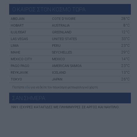
Ο ΚΑΙΡΟΣ ΣΤΟΝ ΚΟΣΜΟ ΤΩΡΑ
28°C
ABIDJAN
COTE D'IVOIRE
8°C
HOBART
AUSTRALIA
12°C
ILULISSAT
GREENLAND
33°C
LAS VEGAS
UNITED STATES
23°C
LIMA
PERU
29°C
MAHE
SEYCHELLES
14°C
MEXICO CITY
MEXICO
23°C
PAGO PAGO
AMERICAN SAMOA
13°C
REYKJAVIK
ICELAND
26°C
TOKYO
JAPAN
Πατήστε
εδώ
για να δείτε τον παγκόσμιο μετεωρολογικό χάρτη
ΣΑΝ ΣHΜΕΡΑ
1991: ΙΣΧΥΡΈΣ ΚΑΤΑΙΓΊΔΕΣ ΜΕ ΠΛΗΜΜΎΡΕΣ ΣΕ ΑΡΓΟΣ ΚΑΙ ΝΑΎΠΛΙΟ.