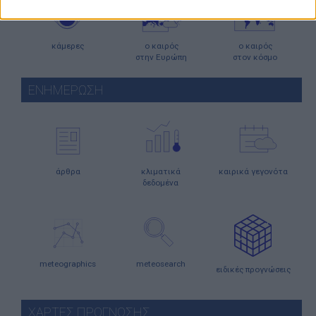
κάμερες
ο καιρός
ο καιρός
στην Ευρώπη
στον κόσμο
ΕΝΗΜΕΡΩΣΗ
άρθρα
κλιματικά
καιρικά γεγονότα
δεδομένα
meteographics
meteosearch
ειδικές προγνώσεις
ΧΑΡΤΕΣ ΠΡΟΓΝΩΣΗΣ