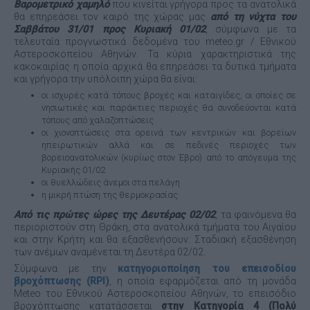
Βαρομετρικό χαμηλό
που κινείται γρήγορα προς τα ανατολικά
θα επηρεάσει τον καιρό της χώρας μας
από τη νύχτα του
Σαββάτου 31/01 προς Κυριακή 01/02
, σύμφωνα με τα
τελευταία προγνωστικά δεδομένα του meteo.gr / Εθνικού
Αστεροσκοπείου Αθηνών. Τα κύρια χαρακτηριστικά της
κακοκαιρίας η οποία αρχικά θα επηρεάσει τα δυτικά τμήματα
και γρήγορα την υπόλοιπη χώρα θα είναι:
οι ισχυρές κατά τόπους βροχές και καταιγίδες, οι οποίες σε
νησιωτικές και παράκτιες περιοχές θα συνοδεύονται κατά
τόπους από χαλαζοπτώσεις
οι χιονοπτώσεις στα ορεινά των κεντρικών και βορείων
ηπειρωτικών αλλά και σε πεδινές περιοχές των
βορειοανατολικών (κυρίως στον Έβρο) από το απόγευμα της
Κυριακής 01/02
οι θυελλώδεις άνεμοι στα πελάγη
η μικρή πτώση της θερμοκρασίας
Από τις πρώτες ώρες της Δευτέρας 02/02
, τα φαινόμενα θα
περιοριστούν στη Θράκη, στα ανατολικά τμήματα του Αιγαίου
και στην Κρήτη και θα εξασθενήσουν. Σταδιακή εξασθένηση
των ανέμων αναμένεται τη Δευτέρα 02/02.
Σύμφωνα με την
κατηγοριοποίηση του επεισοδίου
βροχόπτωσης (RPI)
, η οποία εφαρμόζεται από τη μονάδα
Meteo του Εθνικού Αστεροσκοπείου Αθηνών, το επεισόδιο
βροχόπτωσης κατατάσσεται
στην Κατηγορία 4 (Πολύ