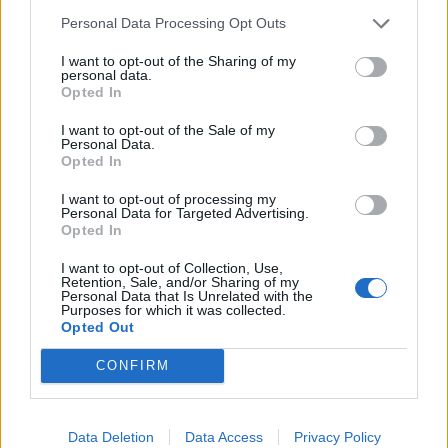
Personal Data Processing Opt Outs
I want to opt-out of the Sharing of my
personal data.
ΠΡΟΓΝΩΣΗ ΘΕΡΜΟΚΡΑΣΙΩΝ
Opted In
ΧΑΜΗΛΟΤΕΡΕΣ
ΥΨΗΛΟΤΕΡΕΣ
I want to opt-out of the Sale of my
Personal Data.
24°C
38°C
ΘΕΟΔΩΡΙΑΝΑ
ΛΑΡΙΣΑ
Opted In
26°C
38°C
ΑΝΩΓΕΙΑ
ΑΡΓΟΣ
26°C
38°C
ΟΡΕΙΝΗ ΦΩΚΙΔΑ
ΚΡΥΑ ΒΡΥΣΗ
I want to opt-out of processing my
Personal Data for Targeted Advertising.
26°C
38°C
ΛΥΚΟΧΕΙΑ ΑΡΚΑΔΙΑΣ
ΣΚΥΔΡΑ
Opted In
27°C
38°C
ΑΝΔΡΙΤΣΑΙΝΑ ΗΛΕΙΑΣ
ΛΙΝΔΟΣ
I want to opt-out of Collection, Use,
Τα παραπάνω δεδομένα (ΧΑΜΗΛΟΤΕΡΕΣ/ΥΨΗΛΟΤΕΡΕΣ) αποτελούν προγνώσεις. Για
Retention, Sale, and/or Sharing of my
παρατηρήσεις (realtime) πατήστε
εδώ
Personal Data that Is Unrelated with the
Purposes for which it was collected.
Ο ΚΑΙΡΟΣ ΤΩΡΑ (LIVE)
Opted Out
CONFIRM
μετεωρολογικοί
χάρτες
meteonow
σταθμοί
κεραυνών
Data Deletion
Data Access
Privacy Policy