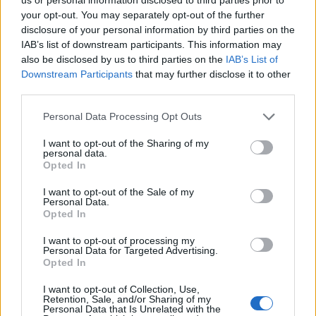
your opt-out. You may separately opt-out of the further
ΧΑΜΗΛΟΤΕΡΕΣ
ΥΨΗΛΟΤΕΡΕΣ
disclosure of your personal information by third parties on the
24°C
38°C
ΘΕΟΔΩΡΙΑΝΑ
ΓΥΘΕΙΟ
IAB’s list of downstream participants. This information may
25°C
38°C
ΟΡΕΙΝΗ ΦΩΚΙΔΑ
ΑΒΔΗΡΑ
also be disclosed by us to third parties on the
IAB’s List of
27°C
38°C
ΣΤΕΝΗ ΕΥΒΟΙΑΣ
ΚΡΥΑ ΒΡΥΣΗ
Downstream Participants
that may further disclose it to other
27°C
38°C
ΑΝΩΓΕΙΑ
ΣΚΥΔΡΑ
third parties.
27°C
38°C
ΣΙΑΤΙΣΤΑ
ΑΙΤΩΛΙΚΟ
Personal Data Processing Opt Outs
Τα παραπάνω δεδομένα (ΧΑΜΗΛΟΤΕΡΕΣ/ΥΨΗΛΟΤΕΡΕΣ) αποτελούν προγνώσεις. Για
παρατηρήσεις (realtime) πατήστε
εδώ
I want to opt-out of the Sharing of my
personal data.
Ο ΚΑΙΡΟΣ ΤΩΡΑ (LIVE)
Opted In
I want to opt-out of the Sale of my
Personal Data.
Opted In
μετεωρολογικοί
χάρτες
meteonow
σταθμοί
κεραυνών
I want to opt-out of processing my
Personal Data for Targeted Advertising.
Opted In
I want to opt-out of Collection, Use,
κάμερες
ο καιρός
ο καιρός
Retention, Sale, and/or Sharing of my
Personal Data that Is Unrelated with the
στην Ευρώπη
στον κόσμο