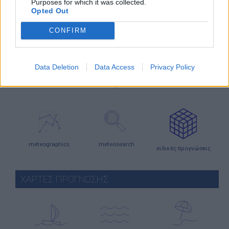
Purposes for which it was collected.
Opted Out
ΕΝΗΜΕΡΩΣΗ
CONFIRM
Data Deletion
Data Access
Privacy Policy
άρθρα
κλιματικά
καιρικά γεγονότα
δεδομένα
meteographics
meteosearch
ειδικές προγνώσεις
ΧΑΡΤΕΣ ΠΡΟΓΝΩΣΗΣ