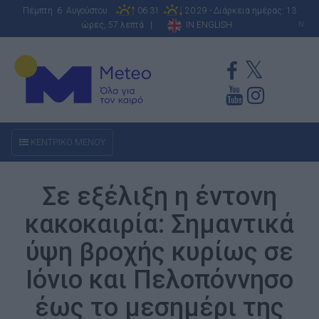
Πέμπτη 6 Αυγούστου
06:31
20:29 - Διάρκεια ημέρας: 13
ώρες, 57 λεπτά |
IN ENGLISH
N
ΚΕΝΤΡΙΚΟ ΜΕΝΟΥ
Σε εξέλιξη η έντονη
κακοκαιρία: Σημαντικά
ύψη βροχής κυρίως σε
Ιόνιο και Πελοπόννησο
έως το μεσημέρι της