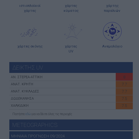
ιστιοπλοϊκοί
χάρτες
χάρτης
χάρτες
κύματος
παραλιών
χάρτες σκόνης
χάρτες
Ανεμολόγιο
UV
ΔΕΙΚΤΗΣ UV
8
ΑN. ΣΤΕΡΕΑ-ATTIKH
7.7
ΑΝΑΤ. ΚΡΗΤΗ
7.7
ΑΝΑΤ. ΚΥΚΛΑΔΕΣ
7.5
ΔΩΔΕΚΑΝΗΣΑ
7.5
ΧΑΛΚΙΔΙΚΗ
Πατήστε
εδώ
για να δέιτε όλες τις περιοχές
METEOGRAPHICS
ΜΗΝΙΑΙΑ ΠΡΟΓΝΩΣΗ 09/2024