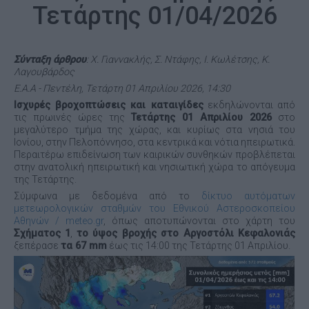
Τετάρτης 01/04/2026
Σύνταξη άρθρου
: Χ. Γιαννακλής, Σ. Ντάφης, Ι. Κωλέτσης, Κ.
Λαγουβάρδος
Ε.Α.Α - Πεντέλη, Τετάρτη 01 Απριλίου 2026, 14:30
Ισχυρές βροχοπτώσεις και καταιγίδες
εκδηλώνονται από
τις πρωινές ώρες της
Τετάρτης 01 Απριλίου 2026
στο
μεγαλύτερο τμήμα της χώρας, και κυρίως στα νησιά του
Ιονίου, στην Πελοπόννησο, στα κεντρικά και νότια ηπειρωτικά.
Περαιτέρω επιδείνωση των καιρικών συνθηκών προβλέπεται
στην ανατολική ηπειρωτική και νησιωτική χώρα το απόγευμα
της Τετάρτης.
Σύμφωνα με δεδομένα από το
δίκτυο αυτόματων
μετεωρολογικών σταθμών του Εθνικού Αστεροσκοπείου
Αθηνών / meteo.gr
, όπως αποτυπώνονται στο χάρτη του
Σχήματος 1
,
το ύψος βροχής
στο Αργοστόλι Κεφαλονιάς
ξεπέρασε
τα
67
mm
έως τις 14:00 της Τετάρτης 01 Απριλίου.