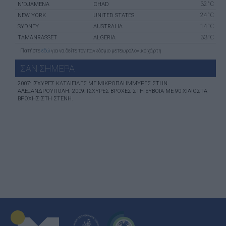
32°C
N'DJAMENA
CHAD
24°C
NEW YORK
UNITED STATES
14°C
SYDNEY
AUSTRALIA
33°C
TAMANRASSET
ALGERIA
Πατήστε
εδώ
για να δείτε τον παγκόσμιο μετεωρολογικό χάρτη
ΣΑΝ ΣHΜΕΡΑ
2007: ΙΣΧΥΡΈΣ ΚΑΤΑΙΓΊΔΕΣ ΜΕ ΜΙΚΡΟΠΛΗΜΜΎΡΕΣ ΣΤΗΝ
ΑΛΕΞΑΝΔΡΟΎΠΟΛΗ. 2009: ΙΣΧΥΡΈΣ ΒΡΟΧΈΣ ΣΤΗ ΕΎΒΟΙΑ ΜΕ 90 ΧΙΛΙΟΣΤΆ
ΒΡΟΧΉΣ ΣΤΗ ΣΤΕΝΉ.