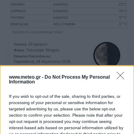
40°C
ΣΜΎΡΝΗ
ΚΑΘΑΡΟΣ
33°C
ΔΥΡΡΆΧΙΟ
ΚΑΘΑΡΟΣ
37°C
ΓΕΥΓΕΛΉ
ΚΑΘΑΡΟΣ
37°C
ΕΛΜΠΑΣΆΝ
ΛΙΓΑ ΣΥΝΝΕΦΑ
Πατήστε
εδώ
για περισσότερες πόλεις
22 ημερών
Σελήνη:
Τελευταίο Τέταρτο
Φάση:
Επόμενη Πανσέληνος:
Παρασκευή, 28 Αυγούστου 2026
Αστρονομικό ημερολόγιο
www.meteo.gr -
Do Not Process My Personal
Information
If you wish to opt-out of the sale, sharing to third parties, or
processing of your personal or sensitive information for
targeted advertising by us, please use the below opt-out
section to confirm your selection. Please note that after your
opt-out request is processed you may continue seeing
interest-based ads based on personal information utilized by
ΠΡΟΓΝΩΣΗ ΘΕΡΜΟΚΡΑΣΙΩΝ
us or personal information disclosed to third parties prior to