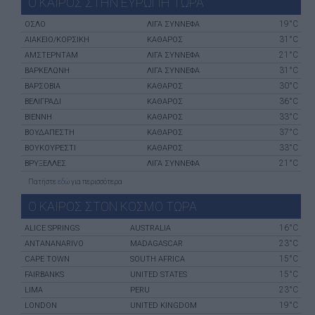
Ο ΚΑΙΡΟΣ ΣΤΗΝ ΕΥΡΩΠΗ ΤΩΡΑ
19°C
ΌΣΛΟ
ΛΙΓΑ ΣΥΝΝΕΦΑ
31°C
ΑΙΆΚΕΙΟ/ΚΟΡΣΙΚΉ
ΚΑΘΑΡΟΣ
21°C
ΑΜΣΤΕΡΝΤΑΜ
ΛΙΓΑ ΣΥΝΝΕΦΑ
31°C
ΒΑΡΚΕΛΏΝΗ
ΛΙΓΑ ΣΥΝΝΕΦΑ
30°C
ΒΑΡΣΟΒΊΑ
ΚΑΘΑΡΟΣ
36°C
ΒΕΛΙΓΡΆΔΙ
ΚΑΘΑΡΟΣ
33°C
ΒΙΈΝΝΗ
ΚΑΘΑΡΟΣ
37°C
ΒΟΥΔΑΠΈΣΤΗ
ΚΑΘΑΡΟΣ
33°C
ΒΟΥΚΟΥΡΈΣΤΙ
ΚΑΘΑΡΟΣ
21°C
ΒΡΥΞΈΛΛΕΣ
ΛΙΓΑ ΣΥΝΝΕΦΑ
Πατήστε
εδώ
για περισσότερα
Ο ΚΑΙΡΟΣ ΣΤΟΝ ΚΟΣΜΟ ΤΩΡΑ
16°C
ALICE SPRINGS
AUSTRALIA
23°C
ANTANANARIVO
MADAGASCAR
15°C
CAPE TOWN
SOUTH AFRICA
15°C
FAIRBANKS
UNITED STATES
23°C
LIMA
PERU
19°C
LONDON
UNITED KINGDOM