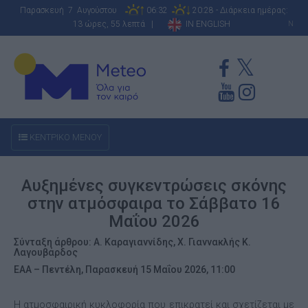
Παρασκευή 7 Αυγούστου
06:32
20:28 - Διάρκεια ημέρας:
13 ώρες, 55 λεπτά |
IN ENGLISH
N
ΚΕΝΤΡΙΚΟ ΜΕΝΟΥ
Αυξημένες συγκεντρώσεις σκόνης
στην ατμόσφαιρα το Σάββατο 16
Μαΐου 2026
Σύνταξη άρθρου: Α. Καραγιαννίδης, Χ. Γιαννακλής Κ.
Λαγουβάρδος
ΕΑΑ – Πεντέλη, Παρασκευή 15 Μαΐου 2026, 11:00
Η ατμοσφαιρική κυκλοφορία που επικρατεί και σχετίζεται με