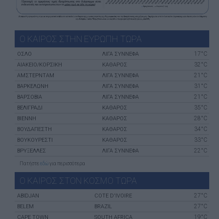
Ο ΚΑΙΡΟΣ ΣΤΗΝ ΕΥΡΩΠΗ ΤΩΡΑ
17°C
ΌΣΛΟ
ΛΙΓΑ ΣΥΝΝΕΦΑ
32°C
ΑΙΆΚΕΙΟ/ΚΟΡΣΙΚΉ
ΚΑΘΑΡΟΣ
21°C
ΑΜΣΤΕΡΝΤΑΜ
ΛΙΓΑ ΣΥΝΝΕΦΑ
31°C
ΒΑΡΚΕΛΏΝΗ
ΛΙΓΑ ΣΥΝΝΕΦΑ
21°C
ΒΑΡΣΟΒΊΑ
ΛΙΓΑ ΣΥΝΝΕΦΑ
35°C
ΒΕΛΙΓΡΆΔΙ
ΚΑΘΑΡΟΣ
28°C
ΒΙΈΝΝΗ
ΚΑΘΑΡΟΣ
34°C
ΒΟΥΔΑΠΈΣΤΗ
ΚΑΘΑΡΟΣ
33°C
ΒΟΥΚΟΥΡΈΣΤΙ
ΚΑΘΑΡΟΣ
22°C
ΒΡΥΞΈΛΛΕΣ
ΛΙΓΑ ΣΥΝΝΕΦΑ
Πατήστε
εδώ
για περισσότερα
Ο ΚΑΙΡΟΣ ΣΤΟΝ ΚΟΣΜΟ ΤΩΡΑ
27°C
ABIDJAN
COTE D'IVOIRE
27°C
BELEM
BRAZIL
19°C
CAPE TOWN
SOUTH AFRICA