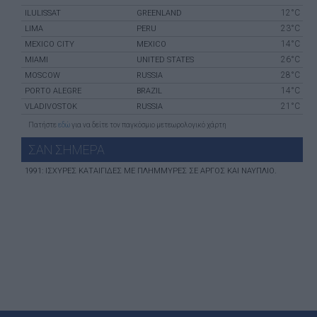
12°C
ILULISSAT
GREENLAND
23°C
LIMA
PERU
14°C
MEXICO CITY
MEXICO
26°C
MIAMI
UNITED STATES
28°C
MOSCOW
RUSSIA
14°C
PORTO ALEGRE
BRAZIL
21°C
VLADIVOSTOK
RUSSIA
Πατήστε
εδώ
για να δείτε τον παγκόσμιο μετεωρολογικό χάρτη
ΣΑΝ ΣHΜΕΡΑ
1991: ΙΣΧΥΡΈΣ ΚΑΤΑΙΓΊΔΕΣ ΜΕ ΠΛΗΜΜΎΡΕΣ ΣΕ ΑΡΓΟΣ ΚΑΙ ΝΑΎΠΛΙΟ.