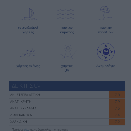
ιστιοπλοϊκοί
χάρτες
χάρτης
χάρτες
κύματος
παραλιών
χάρτες σκόνης
χάρτες
Ανεμολόγιο
UV
ΔΕΙΚΤΗΣ UV
7.8
ΑN. ΣΤΕΡΕΑ-ATTIKH
7.9
ΑΝΑΤ. ΚΡΗΤΗ
7.5
ΑΝΑΤ. ΚΥΚΛΑΔΕΣ
7.4
ΔΩΔΕΚΑΝΗΣΑ
7.2
ΧΑΛΚΙΔΙΚΗ
Πατήστε
εδώ
για να δέιτε όλες τις περιοχές