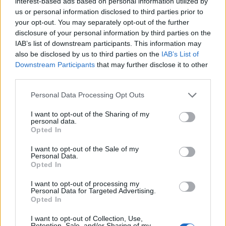
interest-based ads based on personal information utilized by
us or personal information disclosed to third parties prior to
your opt-out. You may separately opt-out of the further
disclosure of your personal information by third parties on the
ΠΡΟΓΝΩΣΗ ΘΕΡΜΟΚΡΑΣΙΩΝ
IAB’s list of downstream participants. This information may
also be disclosed by us to third parties on the
IAB’s List of
ΧΑΜΗΛΟΤΕΡΕΣ
ΥΨΗΛΟΤΕΡΕΣ
Downstream Participants
that may further disclose it to other
24°C
38°C
ΘΕΟΔΩΡΙΑΝΑ
ΛΑΡΙΣΑ
third parties.
26°C
38°C
ΑΝΩΓΕΙΑ
ΑΡΓΟΣ
26°C
38°C
ΟΡΕΙΝΗ ΦΩΚΙΔΑ
ΚΡΥΑ ΒΡΥΣΗ
Personal Data Processing Opt Outs
26°C
38°C
ΛΥΚΟΧΕΙΑ ΑΡΚΑΔΙΑΣ
ΣΚΥΔΡΑ
27°C
38°C
ΑΝΔΡΙΤΣΑΙΝΑ ΗΛΕΙΑΣ
ΛΙΝΔΟΣ
I want to opt-out of the Sharing of my
personal data.
Τα παραπάνω δεδομένα (ΧΑΜΗΛΟΤΕΡΕΣ/ΥΨΗΛΟΤΕΡΕΣ) αποτελούν προγνώσεις. Για
Opted In
παρατηρήσεις (realtime) πατήστε
εδώ
I want to opt-out of the Sale of my
Ο ΚΑΙΡΟΣ ΤΩΡΑ (LIVE)
Personal Data.
Opted In
I want to opt-out of processing my
Personal Data for Targeted Advertising.
μετεωρολογικοί
χάρτες
meteonow
Opted In
σταθμοί
κεραυνών
I want to opt-out of Collection, Use,
Retention, Sale, and/or Sharing of my