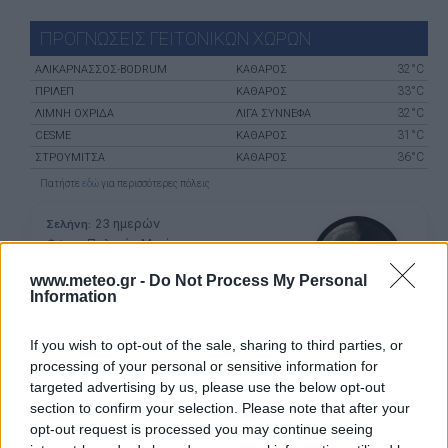
ΠΡΟΓΝΩΣΕΙΣ ΓΕΙΤΟΝΙΚΩΝ ΧΩΡΩΝ
32°C
ΑΛΙΚΑΡΝΑΣΣΌΣ-BODRUM
ΚΑΘΑΡΟΣ
33°C
ΠΡΊΛΕΠ
ΚΑΘΑΡΟΣ
32°C
ΛΊΜΝΗ ΟΧΡΊΔΑ
ΛΙΓΑ ΣΥΝΝΕΦΑ
31°C
CESME
ΚΑΘΑΡΟΣ
36°C
ΣΤΡΟΎΜΙΤΣΑ
ΚΑΘΑΡΟΣ
Πατήστε
εδώ
για περισσότερες πόλεις
23 ημερών
Σελήνη:
Παλαιός Μηνίσκος
Φάση:
Επόμενη Πανσέληνος:
www.meteo.gr -
Do Not Process My Personal
Παρασκευή, 28 Αυγούστου 2026
Information
Αστρονομικό ημερολόγιο
If you wish to opt-out of the sale, sharing to third parties, or
processing of your personal or sensitive information for
targeted advertising by us, please use the below opt-out
section to confirm your selection. Please note that after your
opt-out request is processed you may continue seeing