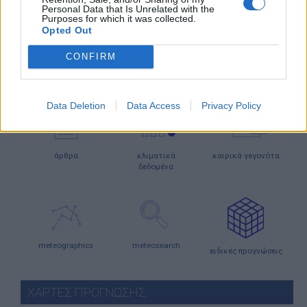
Personal Data that Is Unrelated with the
Purposes for which it was collected.
Opted Out
κάμερες
ο καιρός
ο καιρός
στην Ευρώπη
στον κόσμο
CONFIRM
ΕΝΗΜΕΡΩΣΗ
Data Deletion
Data Access
Privacy Policy
άρθρα
κλιματικά
καιρικά γεγονότα
δεδομένα
meteographics
meteosearch
ειδικές προγνώσεις
ΧΑΡΤΕΣ ΠΡΟΓΝΩΣΗΣ