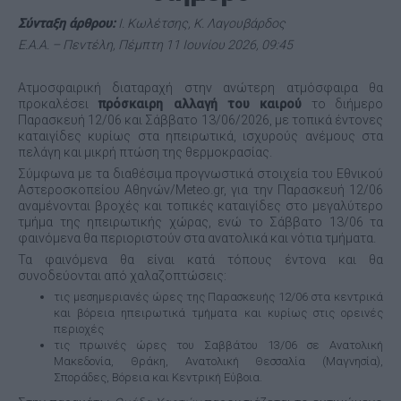
Σύνταξη άρθρου:
Ι. Κωλέτσης, Κ. Λαγουβάρδος
Ε.Α.Α. – Πεντέλη, Πέμπτη 11 Ιουνίου 2026, 09:45
Ατμοσφαιρική διαταραχή στην ανώτερη ατμόσφαιρα θα
προκαλέσει
πρόσκαιρη αλλαγή του καιρού
το διήμερο
Παρασκευή 12/06 και Σάββατο 13/06/2026, με τοπικά έντονες
καταιγίδες κυρίως στα ηπειρωτικά, ισχυρούς ανέμους στα
πελάγη και μικρή πτώση της θερμοκρασίας.
Σύμφωνα με τα διαθέσιμα προγνωστικά στοιχεία του Εθνικού
Αστεροσκοπείου Αθηνών/Meteo.gr, για την Παρασκευή 12/06
αναμένονται βροχές και τοπικές καταιγίδες στο μεγαλύτερο
τμήμα της ηπειρωτικής χώρας, ενώ το Σάββατο 13/06 τα
φαινόμενα θα περιοριστούν στα ανατολικά και νότια τμήματα.
Τα φαινόμενα θα είναι κατά τόπους έντονα και θα
συνοδεύονται από χαλαζοπτώσεις:
τις μεσημεριανές ώρες της Παρασκευής 12/06 στα κεντρικά
και βόρεια ηπειρωτικά τμήματα και κυρίως στις ορεινές
περιοχές
τις πρωινές ώρες του Σαββάτου 13/06 σε Ανατολική
Μακεδονία, Θράκη, Ανατολική Θεσσαλία (Μαγνησία),
Σποράδες, Βόρεια και Κεντρική Εύβοια.