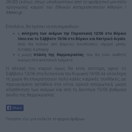
06:00) (κάτω), όπως υπολογίστηκε από το αριθμητικό μοντέλο
πρόγνωσης καιρού του Εθνικού Αστεροσκοπείου Αθηνών /
Meteo.
gr.
Επιπλέον, θα πρέπει να επισημανθούν:
η
ενίσχυση των ανέμων την Παρασκευή 12/06 στο Βόρειο
Ιόνιο και το Σάββατο 13/06 στο Βόρειο και Κεντρικό Αιγαίο
,
όπου θα πνέουν από βόρειες διευθύνσεις ισχυροί μέσης
έντασης 6 μποφόρ
η μικρή
πτώση της θερμοκρασίας
, που θα γίνει αισθητή
κυρίως στα ανατολικά τμήματα.
Η αλλαγή του καιρού όμως θα είναι σύντομη, αφού το
Σάββατο 13/06 στα δυτικά και την Κυριακή 14/06 σε ολόκληρη
τη χώρα θα επικρατήσουν πολύ καλές καιρικές συνθήκες, με
περιορισμένη αστάθεια στα νότια ορεινά ηπειρωτικά, μικρή
εξασθένηση των ανέμων και από τη Δευτέρα 15/06 βαθμιαία
άνοδο της θερμοκρασίας.
Πατήστε
εδώ
για να δείτε το αρχείο άρθρων.