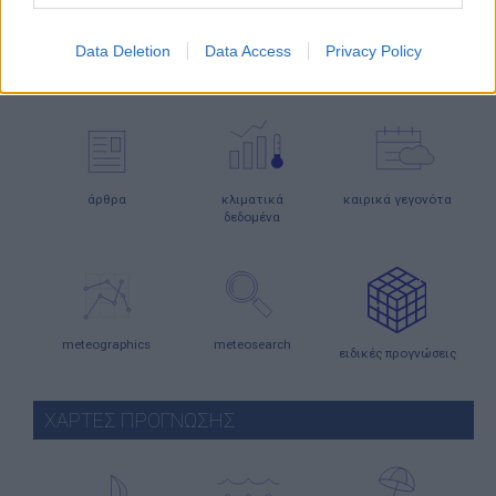
κάμερες
ο καιρός
ο καιρός
στην Ευρώπη
στον κόσμο
Data Deletion
Data Access
Privacy Policy
ΕΝΗΜΕΡΩΣΗ
άρθρα
κλιματικά
καιρικά γεγονότα
δεδομένα
meteographics
meteosearch
ειδικές προγνώσεις
ΧΑΡΤΕΣ ΠΡΟΓΝΩΣΗΣ