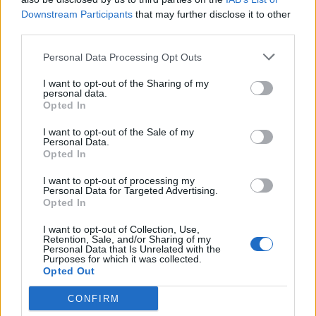
Downstream Participants
that may further disclose it to other
ΠΡΟΓΝΩΣΗ ΘΕΡΜΟΚΡΑΣΙΩΝ
third parties.
ΧΑΜΗΛΟΤΕΡΕΣ
ΥΨΗΛΟΤΕΡΕΣ
Personal Data Processing Opt Outs
17°C
33°C
ΑΝΩΓΕΙΑ
ΛΑΡΙΣΑ
20°C
33°C
ΟΡΕΙΝΗ ΦΩΚΙΔΑ
ΓΥΘΕΙΟ
I want to opt-out of the Sharing of my
21°C
33°C
ΑΜΑΡΙ
ΣΚΥΔΡΑ
personal data.
Opted In
21°C
33°C
ΚΡΟΥΣΣΩΝΑΣ ΗΡΑΚΛΕΙΟΥ
ΣΚΑΛΑ
22°C
32°C
ΚΑΡΠΕΝΗΣΙ
ΚΟΜΟΤΗΝΗ
I want to opt-out of the Sale of my
Personal Data.
Τα παραπάνω δεδομένα (ΧΑΜΗΛΟΤΕΡΕΣ/ΥΨΗΛΟΤΕΡΕΣ) αποτελούν προγνώσεις. Για
Opted In
παρατηρήσεις (realtime) πατήστε
εδώ
Ο ΚΑΙΡΟΣ ΤΩΡΑ (LIVE)
I want to opt-out of processing my
Personal Data for Targeted Advertising.
Opted In
I want to opt-out of Collection, Use,
Retention, Sale, and/or Sharing of my
μετεωρολογικοί
χάρτες
meteonow
Personal Data that Is Unrelated with the
σταθμοί
κεραυνών
Purposes for which it was collected.
Opted Out
CONFIRM