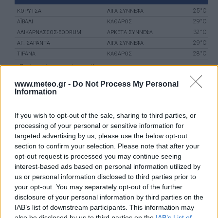
25°C
ΚΟΡΥΤΣΆ
ΛΙΓΑ ΣΥΝΝΕΦΑ
29°C
ΑΪΒΑΛΊ
ΚΑΘΑΡΟΣ
32°C
ΑΛΙΚΑΡΝΑΣΣΌΣ-BODRUM
ΑΡΚΕΤΑ ΣΥΝΝΕΦΑ
29°C
ΑΓ. ΣΑΡΆΝΤΑ
ΛΙΓΑ ΣΥΝΝΕΦΑ
28°C
ΤΊΡΑΝΑ
ΚΑΘΑΡΟΣ
Πατήστε
εδώ
για περισσότερες πόλεις
www.meteo.gr -
Do Not Process My Personal
25 ημερών
Σελήνη:
Information
Παλαιός Μηνίσκος
Φάση:
Επόμενη Πανσέληνος:
Παρασκευή, 28 Αυγούστου 2026
If you wish to opt-out of the sale, sharing to third parties, or
Αστρονομικό ημερολόγιο
processing of your personal or sensitive information for
targeted advertising by us, please use the below opt-out
section to confirm your selection. Please note that after your
opt-out request is processed you may continue seeing
interest-based ads based on personal information utilized by
us or personal information disclosed to third parties prior to
your opt-out. You may separately opt-out of the further
disclosure of your personal information by third parties on the
IAB’s list of downstream participants. This information may
also be disclosed by us to third parties on the
IAB’s List of