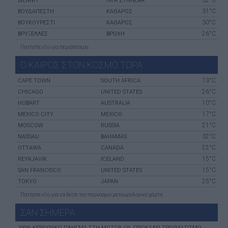
32°C
ΒΙΈΝΝΗ
ΛΙΓΑ ΣΥΝΝΕΦΑ
31°C
ΒΟΥΔΑΠΈΣΤΗ
ΚΑΘΑΡΟΣ
30°C
ΒΟΥΚΟΥΡΈΣΤΙ
ΚΑΘΑΡΟΣ
26°C
ΒΡΥΞΈΛΛΕΣ
ΒΡΟΧΗ
Πατήστε
εδώ
για περισσότερα
Ο ΚΑΙΡΟΣ ΣΤΟΝ ΚΟΣΜΟ ΤΩΡΑ
13°C
CAPE TOWN
SOUTH AFRICA
26°C
CHICAGO
UNITED STATES
10°C
HOBART
AUSTRALIA
17°C
MEXICO CITY
MEXICO
21°C
MOSCOW
RUSSIA
32°C
NASSAU
BAHAMAS
22°C
OTTAWA
CANADA
15°C
REYKJAVIK
ICELAND
15°C
SAN FRANCISCO
UNITED STATES
25°C
TOKYO
JAPAN
Πατήστε
εδώ
για να δείτε τον παγκόσμιο μετεωρολογικό χάρτη
ΣΑΝ ΣHΜΕΡΑ
1996: ΚΕΡΑΥΝΙΚΌ ΠΛΉΓΜΑ ΣΤΗ MOTOR OIL ΠΡΟΚΑΛΕΊ ΤΡΑΥΜΑΤΙΣΜΌ