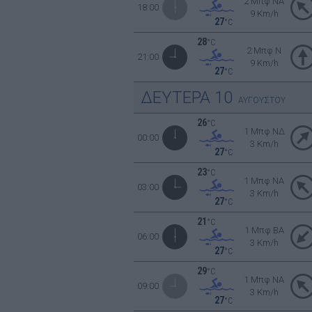
2 Μπφ NA
18:00
9 Km/h
27
°C
28
°C
2 Μπφ N
21:00
9 Km/h
27
°C
ΔΕΥΤΕΡΑ
10
ΑΥΓΟΥΣΤΟΥ
26
°C
1 Μπφ ΝΔ
00:00
3 Km/h
27
°C
23
°C
1 Μπφ NA
03:00
3 Km/h
27
°C
21
°C
1 Μπφ BA
06:00
3 Km/h
27
°C
29
°C
1 Μπφ NA
09:00
3 Km/h
27
°C