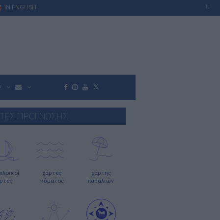
IN ENGLISH
N
Σ
ΤΕΣ ΠΡΟΓΝΩΣΗΣ
οπλοϊκοί
χάρτες
χάρτης
ρτες
κύματος
παραλιών