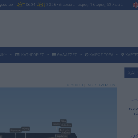
υγούστου
06:34
20:26 - Διάρκεια ημέρας: 13 ώρες, 52 λεπτά |
ΝΙΚΗ
ΚΑΤΗΓΟΡΙΕΣ
ΘΑΛΑΣΣΕΣ
ΚΑΙΡΟΣ ΤΩΡΑ
ΧΑΡΤΕ
ΧΑΡ
ΕΚΤΥΠΩΣΗ
|
ENGLISH VERSION
ιστι
χά