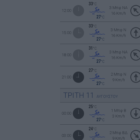
33
°C
3 Μπφ NA
12:00
16 Km/h
27
°C
33
°C
3 Μπφ N
15:00
16 Km/h
27
°C
31
°C
3 Μπφ NA
18:00
16 Km/h
27
°C
27
°C
2 Μπφ N
21:00
9 Km/h
27
°C
ΤΡΙΤΗ
11
ΑΥΓΟΥΣΤΟΥ
25
°C
1 Μπφ B
00:00
3 Km/h
27
°C
24
°C
2 Μπφ ΒΔ
03:00
9 Km/h