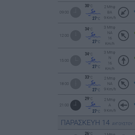
30
°C
2 Μπφ
09:00
BA
9 Km/h
27
°C
3 Μπφ
34
°C
NA
12:00
16
27
°C
Km/h
3 Μπφ
34
°C
N
15:00
16
27
°C
Km/h
33
°C
2 Μπφ
18:00
NA
9 Km/h
27
°C
29
°C
2 Μπφ
21:00
Α
9 Km/h
27
°C
ΠΑΡΑΣΚΕΥΗ
14
ΑΥΓΟΥΣΤΟΥ
26
°C
1 Μπφ