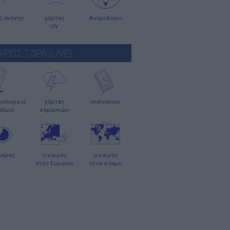
ς σκόνης
χάρτες
Ανεμολόγιο
UV
ΑΙΡΟΣ ΤΩΡΑ (LIVE)
ολογικοί
χάρτες
meteonow
αθμοί
κεραυνών
μερες
ο καιρός
ο καιρός
στην Ευρώπη
στον κόσμο