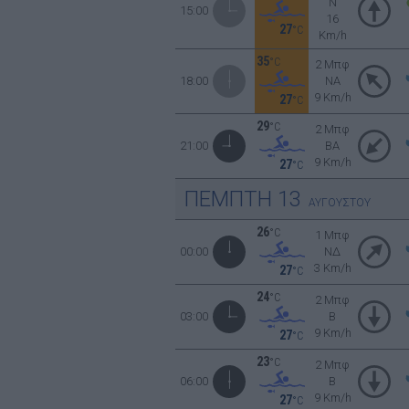
N
15:00
16
27
°C
Km/h
35
°C
2 Μπφ
18:00
NA
9 Km/h
27
°C
29
°C
2 Μπφ
21:00
BA
9 Km/h
27
°C
ΠΕΜΠΤΗ
13
ΑΥΓΟΥΣΤΟΥ
26
°C
1 Μπφ
00:00
ΝΔ
3 Km/h
27
°C
24
°C
2 Μπφ
03:00
B
9 Km/h
27
°C
23
°C
2 Μπφ
06:00
B
9 Km/h
27
°C