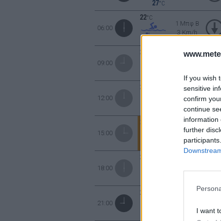
27
°C
22
°C
1 Μπφ B
06:00
3 Km/h
27
°C
30
°C
www.mete
1 Μπφ Α
09:00
3 Km/h
27
°C
If you wish 
34
°C
sensitive in
3 Μπφ NA
12:00
confirm you
16 Km/h
27
°C
continue se
information 
35
°C
3 Μπφ N
further disc
15:00
16 Km/h
participants
27
°C
Downstream 
34
°C
2 Μπφ NA
18:00
9 Km/h
27
°C
Persona
29
°C
2 Μπφ BA
21:00
9 Km/h
I want t
27
°C