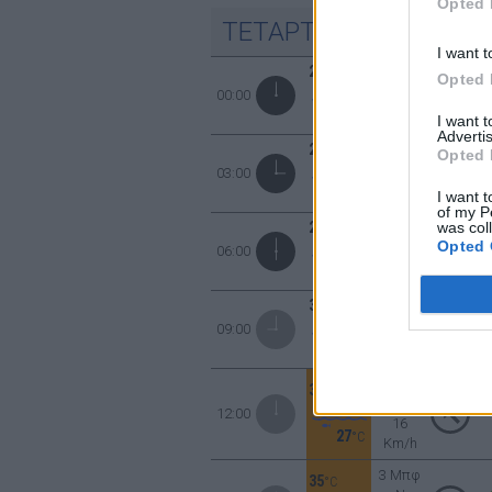
Opted 
ΤΕΤΑΡΤΗ
12
ΑΥΓΟΥΣΤΟΥ
I want t
26
°C
1 Μπφ
Opted 
00:00
Δ
3 Km/h
27
°C
I want 
Advertis
24
°C
2 Μπφ
Opted 
03:00
B
9 Km/h
27
I want t
°C
of my P
was col
23
°C
1 Μπφ
Opted 
06:00
B
3 Km/h
27
°C
31
°C
1 Μπφ
09:00
N
3 Km/h
27
°C
3 Μπφ
35
°C
NA
12:00
16
27
°C
Km/h
3 Μπφ
35
°C