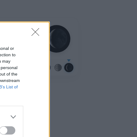
25 ημερών
η:
Παλαιός Μηνίσκος
νη Πανσέληνος:
κευή, 28 Αυγούστου
sonal or
μικό ημερολόγιο
ection to
ou may
 personal
out of the
 downstream
B’s List of