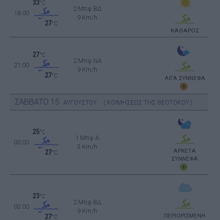
33
°C
2 Μπφ ΒΔ
18:00
9 Km/h
27
°C
ΚΑΘΑΡΟΣ
27
°C
2 Μπφ NA
21:00
9 Km/h
27
°C
ΛΙΓΑ ΣΥΝΝΕΦΑ
ΣΑΒΒΑΤΟ
15
ΑΥΓΟΥΣΤΟΥ
( ΚΟΙΜΗΣΕΩΣ ΤΗΣ ΘΕΟΤΟΚΟΥ )
25
°C
1 Μπφ Α
00:00
3 Km/h
ΑΡΚΕΤΑ
27
°C
ΣΥΝΝΕΦΑ
23
°C
2 Μπφ ΒΔ
03:00
9 Km/h
ΠΕΡΙΟΡΙΣΜΕΝΗ
27
°C