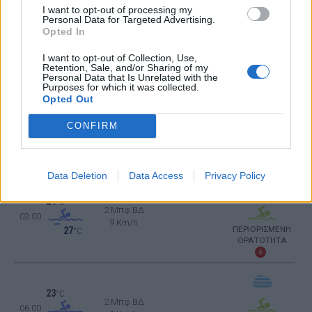
I want to opt-out of processing my
28
°C
Personal Data for Targeted Advertising.
2 Μπφ Δ
21:00
Opted In
9 Km/h
27
°C
ΚΑΘΑΡΟΣ
I want to opt-out of Collection, Use,
Retention, Sale, and/or Sharing of my
Personal Data that Is Unrelated with the
ΠΕΜΠΤΗ
13
Ανατολή: 06:22 - Δύση 20:00
ΑΥΓΟΥΣΤΟΥ
Purposes for which it was collected.
Opted Out
25
°C
1 Μπφ Α
CONFIRM
00:00
3 Km/h
27
°C
ΚΑΘΑΡΟΣ
Data Deletion
Data Access
Privacy Policy
24
°C
2 Μπφ ΒΔ
03:00
9 Km/h
ΠΕΡΙΟΡΙΣΜΕΝΗ
27
°C
ΟΡΑΤΟΤΗΤΑ
23
°C
2 Μπφ ΒΔ
06:00