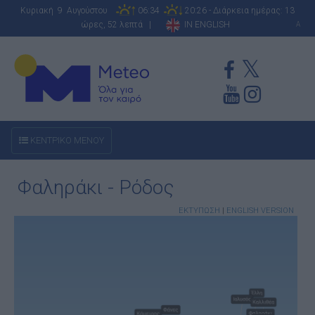
Κυριακή 9 Αυγούστου
06:34
20:26 - Διάρκεια ημέρας: 13
ώρες, 52 λεπτά |
IN ENGLISH
A
ΚΕΝΤΡΙΚΟ ΜΕΝΟΥ
Φαληράκι - Ρόδος
ΕΚΤΥΠΩΣΗ
|
ENGLISH VERSION