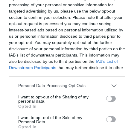
processing of your personal or sensitive information for
targeted advertising by us, please use the below opt-out
30
section to confirm your selection. Please note that after your
°C
1 Μπφ B
opt-out request is processed you may continue seeing
09:00
3 Km/h
27
interest-based ads based on personal information utilized by
°C
ΚΑΘΑΡΟΣ
us or personal information disclosed to third parties prior to
your opt-out. You may separately opt-out of the further
disclosure of your personal information by third parties on the
36
°C
2 Μπφ NA
IAB’s list of downstream participants. This information may
12:00
9 Km/h
also be disclosed by us to third parties on the
IAB’s List of
27
°C
ΚΑΘΑΡΟΣ
Downstream Participants
that may further disclose it to other
third parties.
38
°C
2 Μπφ N
15:00
Personal Data Processing Opt Outs
9 Km/h
27
°C
ΚΑΘΑΡΟΣ
I want to opt-out of the Sharing of my
personal data.
Opted In
34
°C
3 Μπφ Δ
18:00
16 Km/h
I want to opt-out of the Sale of my
27
°C
Personal Data.
ΚΑΘΑΡΟΣ
Opted In