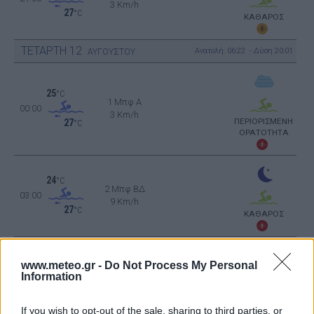
3 Km/h
27
°C
ΚΑΘΑΡΟΣ
ΤΕΤΑΡΤΗ
12
Ανατολή: 06:22 - Δύση 20:01
ΑΥΓΟΥΣΤΟΥ
25
°C
1 Μπφ Α
00:00
3 Km/h
ΠΕΡΙΟΡΙΣΜΕΝΗ
27
°C
ΟΡΑΤΟΤΗΤΑ
24
°C
2 Μπφ ΒΔ
03:00
9 Km/h
27
°C
ΚΑΘΑΡΟΣ
www.meteo.gr -
Do Not Process My Personal
23
°C
Information
2 Μπφ ΒΔ
06:00
9 Km/h
ΠΕΡΙΟΡΙΣΜΕΝΗ
27
°C
ΟΡΑΤΟΤΗΤΑ
If you wish to opt-out of the sale, sharing to third parties, or