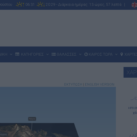
υγούστου
06:31
20:29 - Διάρκεια ημέρας: 13 ώρες, 57 λεπτά |
ΝΙΚΗ
ΚΑΤΗΓΟΡΙΕΣ
ΘΑΛΑΣΣΕΣ
ΚΑΙΡΟΣ ΤΩΡΑ
ΧΑΡΤΕ
ΧΑΡ
ΕΚΤΥΠΩΣΗ
|
ENGLISH VERSION
ιστι
χά