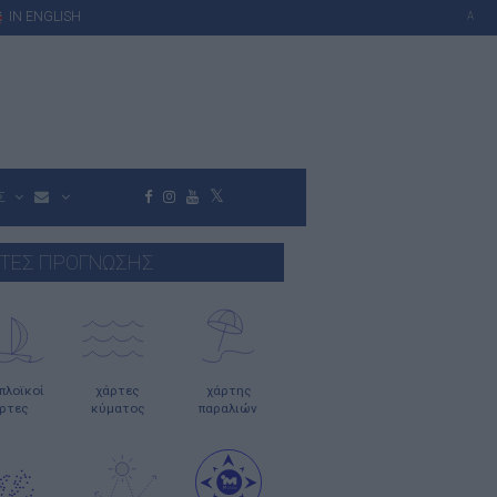
IN ENGLISH
A
Σ
ΤΕΣ ΠΡΟΓΝΩΣΗΣ
οπλοϊκοί
χάρτες
χάρτης
ρτες
κύματος
παραλιών