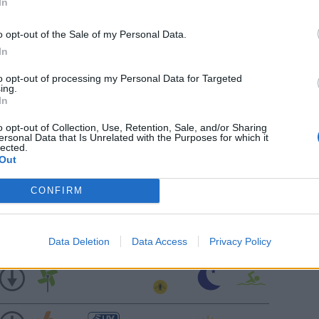
υ: 55
km/h
In
o opt-out of the Sale of my Personal Data.
ΚΑΘΑΡΟΣ
In
υ: 55
km/h
ΚΑΘΑΡΟΣ
to opt-out of processing my Personal Data for Targeted
ing.
In
o opt-out of Collection, Use, Retention, Sale, and/or Sharing
Ανατολή: 06:24 - Δύση 20:17
ersonal Data that Is Unrelated with the Purposes for which it
lected.
Out
ΚΑΘΑΡΟΣ
CONFIRM
ΚΑΘΑΡΟΣ
Data Deletion
Data Access
Privacy Policy
ΚΑΘΑΡΟΣ