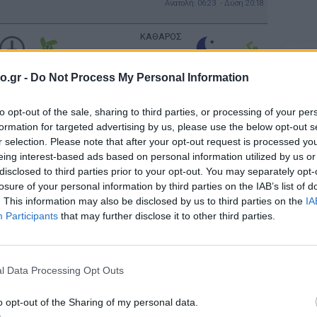
Ανατολή: 06:23 - Δύση 20:18
ΚΑΘΑΡΟΣ
Σελήν
Φάση:
o.gr -
Do Not Process My Personal Information
Επόμε
ΚΑΘΑΡΟΣ
Παρασ
2026
to opt-out of the sale, sharing to third parties, or processing of your per
Αστρονο
formation for targeted advertising by us, please use the below opt-out s
ΚΑΘΑΡΟΣ
r selection. Please note that after your opt-out request is processed y
eing interest-based ads based on personal information utilized by us or
disclosed to third parties prior to your opt-out. You may separately opt-
losure of your personal information by third parties on the IAB’s list of
ΚΑΘΑΡΟΣ
. This information may also be disclosed by us to third parties on the
IA
Participants
that may further disclose it to other third parties.
ΚΑΘΑΡΟΣ
l Data Processing Opt Outs
ΚΑΘΑΡΟΣ
o opt-out of the Sharing of my personal data.