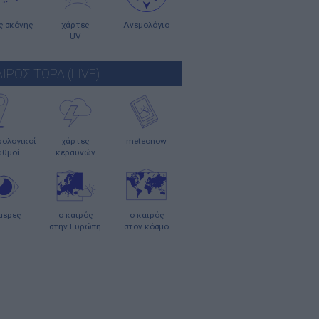
ς σκόνης
χάρτες
Ανεμολόγιο
UV
ΑΙΡΟΣ ΤΩΡΑ (LIVE)
ολογικοί
χάρτες
meteonow
αθμοί
κεραυνών
μερες
ο καιρός
ο καιρός
στην Ευρώπη
στον κόσμο