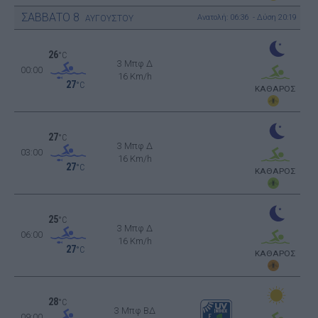
ΣΑΒΒΑΤΟ
8
Ανατολή: 06:36 - Δύση 20:19
ΑΥΓΟΥΣΤΟΥ
26
°C
3 Μπφ Δ
00:00
16 Km/h
27
°C
ΚΑΘΑΡΟΣ
27
°C
3 Μπφ Δ
03:00
16 Km/h
27
°C
ΚΑΘΑΡΟΣ
25
°C
3 Μπφ Δ
06:00
16 Km/h
27
°C
ΚΑΘΑΡΟΣ
28
°C
3 Μπφ ΒΔ
09:00