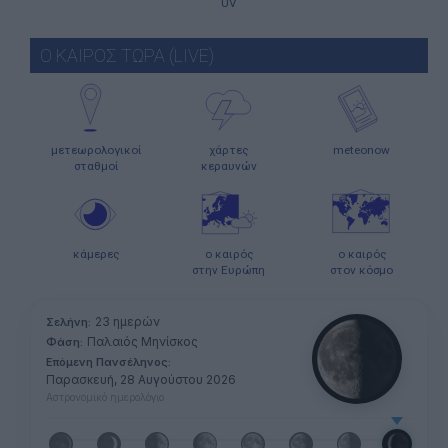
UV
Ο ΚΑΙΡΟΣ ΤΩΡΑ (LIVE)
μετεωρολογικοί
χάρτες
meteonow
σταθμοί
κεραυνών
κάμερες
ο καιρός
ο καιρός
στην Ευρώπη
στον κόσμο
23 ημερών
Σελήνη:
Παλαιός Μηνίσκος
Φάση:
Επόμενη Πανσέληνος:
Παρασκευή, 28 Αυγούστου 2026
Αστρονομικό ημερολόγιο