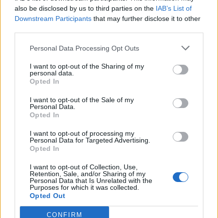
also be disclosed by us to third parties on the
IAB’s List of
Downstream Participants
that may further disclose it to other
third parties.
25
°C
3 Μπφ Δ
21:00
16 Km/h
Personal Data Processing Opt Outs
27
°C
ΚΑΘΑΡΟΣ
I want to opt-out of the Sharing of my
personal data.
ΤΡΙΤΗ
11
Ανατολή: 06:38 - Δύση 20:16
ΑΥΓΟΥΣΤΟΥ
Opted In
I want to opt-out of the Sale of my
25
°C
Personal Data.
3 Μπφ Δ
00:00
Opted In
16 Km/h
27
°C
ΚΑΘΑΡΟΣ
I want to opt-out of processing my
Personal Data for Targeted Advertising.
Opted In
25
°C
4 Μπφ Δ
I want to opt-out of Collection, Use,
03:00
24 Km/h
Retention, Sale, and/or Sharing of my
27
°C
Personal Data that Is Unrelated with the
ΚΑΘΑΡΟΣ
Purposes for which it was collected.
Opted Out
24
CONFIRM
°C