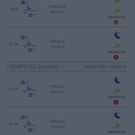
28
°C
3 Μπφ ΒΔ
18:00
16 Km/h
27
°C
ΚΑΘΑΡΟΣ
25
°C
3 Μπφ Δ
21:00
16 Km/h
27
°C
ΚΑΘΑΡΟΣ
ΤΕΤΑΡΤΗ
12
Ανατολή: 06:39 - Δύση 20:15
ΑΥΓΟΥΣΤΟΥ
25
°C
3 Μπφ Δ
00:00
16 Km/h
27
°C
ΚΑΘΑΡΟΣ
25
°C
3 Μπφ Δ
03:00
16 Km/h
27
°C
ΚΑΘΑΡΟΣ