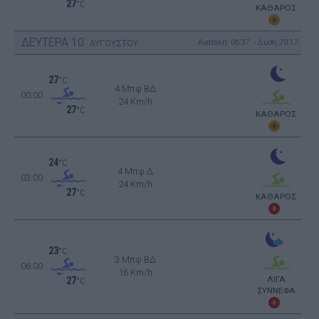
27
°C
ΚΑΘΑΡΟΣ
ΔΕΥΤΕΡΑ
10
Ανατολή: 06:37 - Δύση 20:17
ΑΥΓΟΥΣΤΟΥ
27
°C
4 Μπφ ΒΔ
00:00
24 Km/h
27
°C
ΚΑΘΑΡΟΣ
24
°C
4 Μπφ Δ
03:00
24 Km/h
27
°C
ΚΑΘΑΡΟΣ
23
°C
3 Μπφ ΒΔ
06:00
16 Km/h
ΛΙΓΑ
27
°C
ΣΥΝΝΕΦΑ