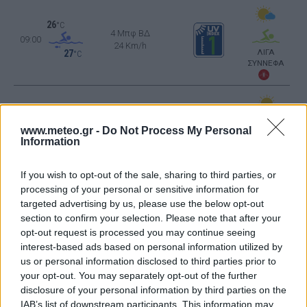
26
°C
4 Μπφ ΒΔ
09:00
24 Km/h
ΛΙΓΑ
27
°C
ΣΥΝΝΕΦΑ
29
°C
4 Μπφ B
12:00
www.meteo.gr -
Do Not Process My Personal
24 Km/h
27
°C
Information
ΚΑΘΑΡΟΣ
If you wish to opt-out of the sale, sharing to third parties, or
processing of your personal or sensitive information for
29
°C
4 Μπφ B
targeted advertising by us, please use the below opt-out
15:00
24 Km/h
section to confirm your selection. Please note that after your
27
°C
ΚΑΘΑΡΟΣ
opt-out request is processed you may continue seeing
interest-based ads based on personal information utilized by
us or personal information disclosed to third parties prior to
27
°C
your opt-out. You may separately opt-out of the further
3 Μπφ ΒΔ
18:00
disclosure of your personal information by third parties on the
16 Km/h
27
°C
ΚΑΘΑΡΟΣ
IAB’s list of downstream participants. This information may