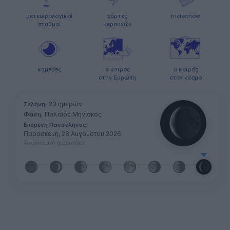
μετεωρολογικοί
χάρτες
meteonow
σταθμοί
κεραυνών
κάμερες
ο καιρός
ο καιρός
στην Ευρώπη
στον κόσμο
23 ημερών
Σελήνη:
Παλαιός Μηνίσκος
Φάση:
Επόμενη Πανσέληνος:
Παρασκευή, 28 Αυγούστου 2026
Αστρονομικό ημερολόγιο