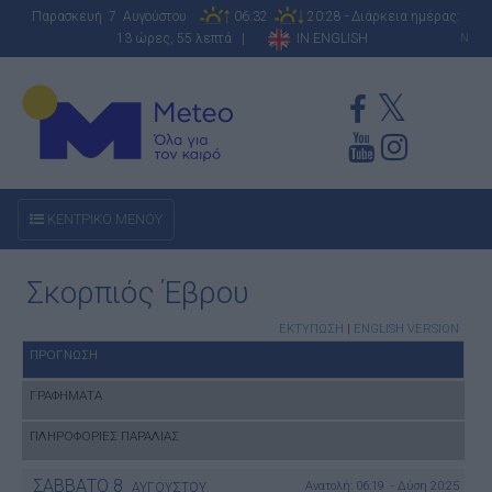
Παρασκευή 7 Αυγούστου
06:32
20:28 - Διάρκεια ημέρας:
13 ώρες, 55 λεπτά |
IN ENGLISH
N
ΚΕΝΤΡΙΚΟ ΜΕΝΟΥ
Σκορπιός Έβρου
ΕΚΤΥΠΩΣΗ
|
ENGLISH VERSION
ΠΡΟΓΝΩΣΗ
ΓΡΑΦΗΜΑΤΑ
ΠΛΗΡΟΦΟΡΙΕΣ ΠΑΡΑΛΙΑΣ
ΣΑΒΒΑΤΟ
8
Ανατολή: 06:19 - Δύση 20:25
ΑΥΓΟΥΣΤΟΥ