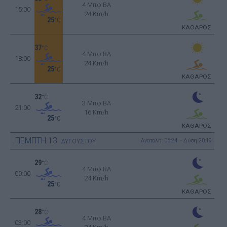
4 Μπφ BA
15:00
24 Km/h
25
°C
ΚΑΘΑΡΟΣ
37
°C
4 Μπφ BA
18:00
24 Km/h
25
°C
ΚΑΘΑΡΟΣ
32
°C
3 Μπφ BA
21:00
16 Km/h
25
°C
ΚΑΘΑΡΟΣ
ΠΕΜΠΤΗ
13
Ανατολή: 06:24 - Δύση 20:19
ΑΥΓΟΥΣΤΟΥ
29
°C
4 Μπφ BA
00:00
24 Km/h
25
°C
ΚΑΘΑΡΟΣ
28
°C
4 Μπφ BA
03:00