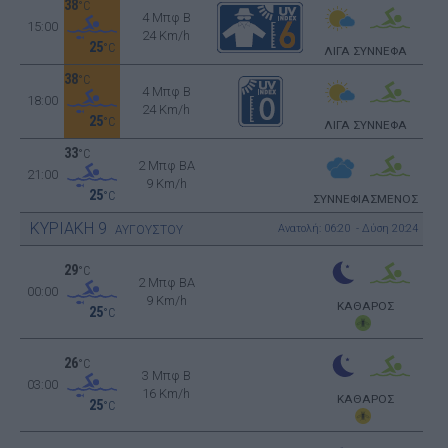
38
°C
4 Μπφ B
15:00
24 Km/h
25
°C
ΛΙΓΑ ΣΥΝΝΕΦΑ
38
°C
4 Μπφ B
18:00
24 Km/h
25
°C
ΛΙΓΑ ΣΥΝΝΕΦΑ
33
°C
2 Μπφ BA
21:00
9 Km/h
25
°C
ΣΥΝΝΕΦΙΑΣΜΕΝΟΣ
ΚΥΡΙΑΚΗ
9
Ανατολή: 06:20 - Δύση 20:24
ΑΥΓΟΥΣΤΟΥ
29
°C
2 Μπφ BA
00:00
9 Km/h
ΚΑΘΑΡΟΣ
25
°C
26
°C
3 Μπφ B
03:00
16 Km/h
ΚΑΘΑΡΟΣ
25
°C