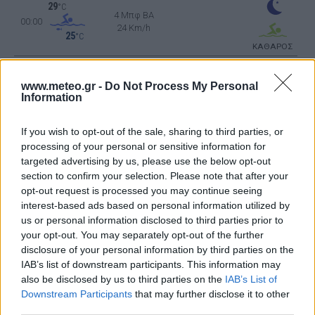
29
°C
4 Μπφ BA
00:00
24 Km/h
25
°C
ΚΑΘΑΡΟΣ
26
°C
3 Μπφ BA
www.meteo.gr -
Do Not Process My Personal
03:00
16 Km/h
Information
25
°C
ΚΑΘΑΡΟΣ
If you wish to opt-out of the sale, sharing to third parties, or
25
°C
processing of your personal or sensitive information for
3 Μπφ BA
06:00
targeted advertising by us, please use the below opt-out
16 Km/h
25
°C
section to confirm your selection. Please note that after your
ΚΑΘΑΡΟΣ
opt-out request is processed you may continue seeing
interest-based ads based on personal information utilized by
30
°C
us or personal information disclosed to third parties prior to
3 Μπφ BA
09:00
16 Km/h
your opt-out. You may separately opt-out of the further
25
°C
disclosure of your personal information by third parties on the
ΚΑΘΑΡΟΣ
IAB’s list of downstream participants. This information may
also be disclosed by us to third parties on the
IAB’s List of
35
°C
4 Μπφ BA
Downstream Participants
that may further disclose it to other
12:00
24 Km/h
third parties.
25
°C