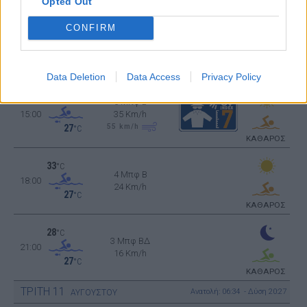
Opted Out
ΚΑΘΑΡΟΣ
CONFIRM
31
°C
5 Μπφ B
12:00
35 Km/h
55
km/h
27
°C
ΚΑΘΑΡΟΣ
Data Deletion
Data Access
Privacy Policy
33
°C
5 Μπφ B
15:00
35 Km/h
55
km/h
27
°C
ΚΑΘΑΡΟΣ
33
°C
4 Μπφ B
18:00
24 Km/h
27
°C
ΚΑΘΑΡΟΣ
28
°C
3 Μπφ ΒΔ
21:00
16 Km/h
27
°C
ΚΑΘΑΡΟΣ
ΤΡΙΤΗ
11
Ανατολή: 06:34 - Δύση 20:27
ΑΥΓΟΥΣΤΟΥ