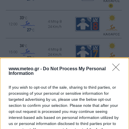
ΚΑΘΑΡΟΣ
33
°C
4 Μπφ B
12:00
24 Km/h
27
°C
ΚΑΘΑΡΟΣ
34
°C
4 Μπφ B
15:00
24 Km/h
27
°C
ΚΑΘΑΡΟΣ
www.meteo.gr -
Do Not Process My Personal
Information
35
°C
3 Μπφ ΒΔ
18:00
16 Km/h
27
°C
If you wish to opt-out of the sale, sharing to third parties, or
ΚΑΘΑΡΟΣ
processing of your personal or sensitive information for
targeted advertising by us, please use the below opt-out
30
°C
section to confirm your selection. Please note that after your
3 Μπφ ΒΔ
21:00
16 Km/h
opt-out request is processed you may continue seeing
27
°C
interest-based ads based on personal information utilized by
ΚΑΘΑΡΟΣ
us or personal information disclosed to third parties prior to
ΔΕΥΤΕΡΑ
10
Ανατολή: 06:34 - Δύση 20:28
ΑΥΓΟΥΣΤΟΥ