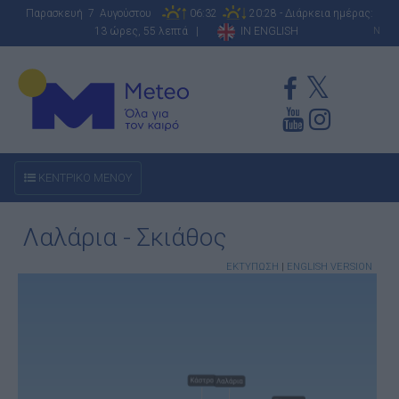
Παρασκευή 7 Αυγούστου
06:32
20:28 - Διάρκεια ημέρας:
13 ώρες, 55 λεπτά |
IN ENGLISH
N
ΚΕΝΤΡΙΚΟ ΜΕΝΟΥ
Λαλάρια - Σκιάθος
ΕΚΤΥΠΩΣΗ
|
ENGLISH VERSION