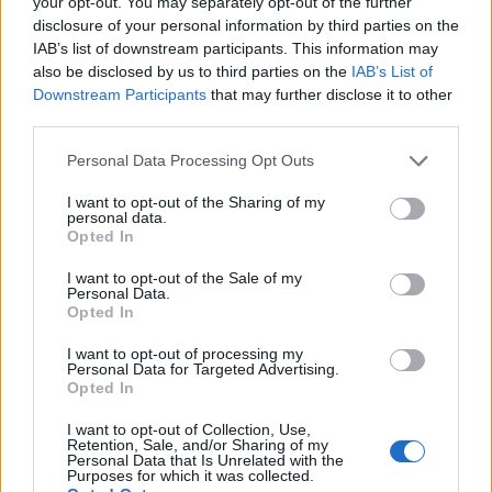
your opt-out. You may separately opt-out of the further
disclosure of your personal information by third parties on the
IAB’s list of downstream participants. This information may
28
°C
also be disclosed by us to third parties on the
IAB’s List of
3 Μπφ B
00:00
16 Km/h
Downstream Participants
that may further disclose it to other
ΛΙΓΑ
27
°C
third parties.
ΣΥΝΝΕΦΑ
Personal Data Processing Opt Outs
27
°C
I want to opt-out of the Sharing of my
3 Μπφ B
personal data.
03:00
16 Km/h
Opted In
27
°C
ΚΑΘΑΡΟΣ
I want to opt-out of the Sale of my
Personal Data.
Opted In
27
°C
4 Μπφ BA
06:00
I want to opt-out of processing my
24 Km/h
27
°C
Personal Data for Targeted Advertising.
ΚΑΘΑΡΟΣ
Opted In
I want to opt-out of Collection, Use,
29
°C
5 Μπφ BA
Retention, Sale, and/or Sharing of my
Personal Data that Is Unrelated with the
09:00
35 Km/h
Purposes for which it was collected.
55
km/h
27
°C