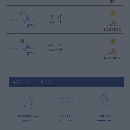
31
°C
4 Μπφ B
12:00
24 Km/h
27
°C
ΚΑΘΑΡΟΣ
32
°C
4 Μπφ B
15:00
24 Km/h
27
°C
ΚΑΘΑΡΟΣ
ΧΑΡΤΕΣ ΠΡΟΓΝΩΣΗΣ
ιστιοπλοϊκοί
χάρτες
χάρτης
χάρτες
κύματος
παραλιών