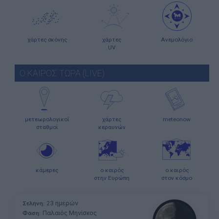
χάρτες σκόνης
χάρτες
Ανεμολόγιο
UV
Ο ΚΑΙΡΟΣ ΤΩΡΑ (LIVE)
μετεωρολογικοί
χάρτες
meteonow
σταθμοί
κεραυνών
κάμερες
ο καιρός
ο καιρός
στην Ευρώπη
στον κόσμο
23 ημερών
Σελήνη:
Παλαιός Μηνίσκος
Φάση: