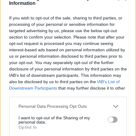
Information
33
°C
5 Μπφ B
12:00
35 Km/h
If you wish to opt-out of the sale, sharing to third parties, or
55
km/h
26
°C
processing of your personal or sensitive information for
ΚΑΘΑΡΟΣ
targeted advertising by us, please use the below opt-out
35
section to confirm your selection. Please note that after your
°C
5 Μπφ B
opt-out request is processed you may continue seeing
15:00
35 Km/h
55
km/h
26
interest-based ads based on personal information utilized by
°C
ΚΑΘΑΡΟΣ
us or personal information disclosed to third parties prior to
your opt-out. You may separately opt-out of the further
34
°C
5 Μπφ B
disclosure of your personal information by third parties on the
18:00
35 Km/h
IAB’s list of downstream participants. This information may
55
km/h
26
°C
also be disclosed by us to third parties on the
IAB’s List of
ΚΑΘΑΡΟΣ
Downstream Participants
that may further disclose it to other
third parties.
29
°C
3 Μπφ ΒΔ
21:00
16 Km/h
Personal Data Processing Opt Outs
26
°C
ΚΑΘΑΡΟΣ
I want to opt-out of the Sharing of my
ΤΡΙΤΗ
11
personal data.
Ανατολή: 06:35 - Δύση 20:25
ΑΥΓΟΥΣΤΟΥ
Opted In