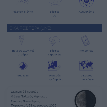
χάρτες σκόνης
χάρτες
Ανεμολόγιο
UV
Ο ΚΑΙΡΟΣ ΤΩΡΑ (LIVE)
μετεωρολογικοί
χάρτες
meteonow
σταθμοί
κεραυνών
κάμερες
ο καιρός
ο καιρός
στην Ευρώπη
στον κόσμο
23 ημερών
Σελήνη:
Παλαιός Μηνίσκος
Φάση:
Επόμενη Πανσέληνος:
Παρασκευή, 28 Αυγούστου 2026