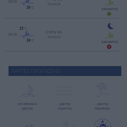
00:00
16 Km/h
26
°C
ΚΑΘΑΡΟΣ
22
°C
3 Μπφ ΒΔ
03:00
16 Km/h
26
°C
ΚΑΘΑΡΟΣ
ΧΑΡΤΕΣ ΠΡΟΓΝΩΣΗΣ
ιστιοπλοϊκοί
χάρτες
χάρτης
χάρτες
κύματος
παραλιών