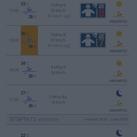
33
°C
5 Μπφ B
12:00
35 Km/h
55
km/h
26
°C
ΚΑΘΑΡΟΣ
35
°C
5 Μπφ B
15:00
35 Km/h
55
km/h
26
°C
ΚΑΘΑΡΟΣ
34
°C
4 Μπφ B
18:00
24 Km/h
26
°C
ΚΑΘΑΡΟΣ
27
°C
3 Μπφ ΒΔ
21:00
16 Km/h
26
°C
ΚΑΘΑΡΟΣ
ΤΕΤΑΡΤΗ
12
Ανατολή: 06:36 - Δύση 20:24
ΑΥΓΟΥΣΤΟΥ
22
°C