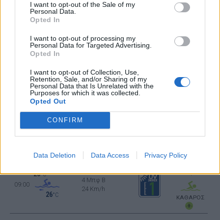
24
°C
I want to opt-out of the Sale of my
3 Μπφ ΒΔ
Personal Data.
00:00
16 Km/h
Opted In
26
°C
ΚΑΘΑΡΟΣ
I want to opt-out of processing my
Personal Data for Targeted Advertising.
Opted In
22
°C
3 Μπφ B
03:00
I want to opt-out of Collection, Use,
16 Km/h
Retention, Sale, and/or Sharing of my
26
°C
ΚΑΘΑΡΟΣ
Personal Data that Is Unrelated with the
Purposes for which it was collected.
Opted Out
21
°C
CONFIRM
3 Μπφ ΒΔ
06:00
16 Km/h
26
°C
ΚΑΘΑΡΟΣ
Data Deletion
Data Access
Privacy Policy
28
°C
4 Μπφ B
09:00
24 Km/h
26
°C
ΚΑΘΑΡΟΣ