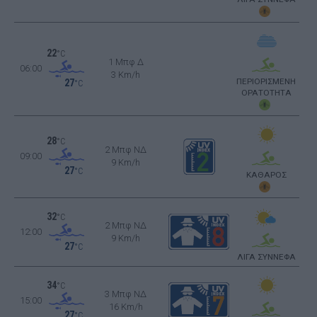
22
°C
1 Μπφ Δ
06:00
3 Km/h
ΠΕΡΙΟΡΙΣΜΕΝΗ
27
°C
ΟΡΑΤΟΤΗΤΑ
28
°C
2 Μπφ ΝΔ
09:00
9 Km/h
27
°C
ΚΑΘΑΡΟΣ
32
°C
2 Μπφ ΝΔ
12:00
9 Km/h
27
°C
ΛΙΓΑ ΣΥΝΝΕΦΑ
34
°C
3 Μπφ ΝΔ
15:00
16 Km/h
27
°C