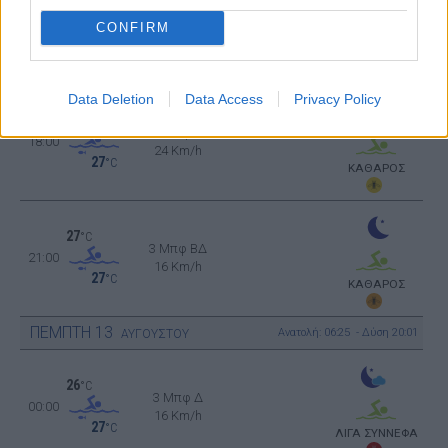
33
°C
3 Μπφ Δ
CONFIRM
15:00
16 Km/h
27
°C
ΚΑΘΑΡΟΣ
Data Deletion
Data Access
Privacy Policy
30
°C
4 Μπφ Δ
18:00
24 Km/h
27
°C
ΚΑΘΑΡΟΣ
27
°C
3 Μπφ ΒΔ
21:00
16 Km/h
27
°C
ΚΑΘΑΡΟΣ
ΠΕΜΠΤΗ
13
Ανατολή: 06:25 - Δύση 20:01
ΑΥΓΟΥΣΤΟΥ
26
°C
3 Μπφ Δ
00:00
16 Km/h
27
°C
ΛΙΓΑ ΣΥΝΝΕΦΑ