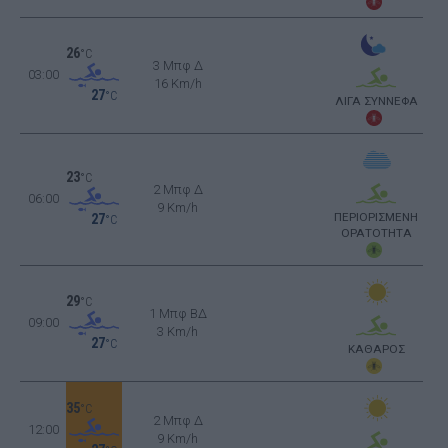
26
°C
3 Μπφ Δ
03:00
16 Km/h
27
°C
ΛΙΓΑ ΣΥΝΝΕΦΑ
23
°C
2 Μπφ Δ
06:00
9 Km/h
ΠΕΡΙΟΡΙΣΜΕΝΗ
27
°C
ΟΡΑΤΟΤΗΤΑ
29
°C
1 Μπφ ΒΔ
09:00
3 Km/h
27
°C
ΚΑΘΑΡΟΣ
35
°C
2 Μπφ Δ
12:00
9 Km/h