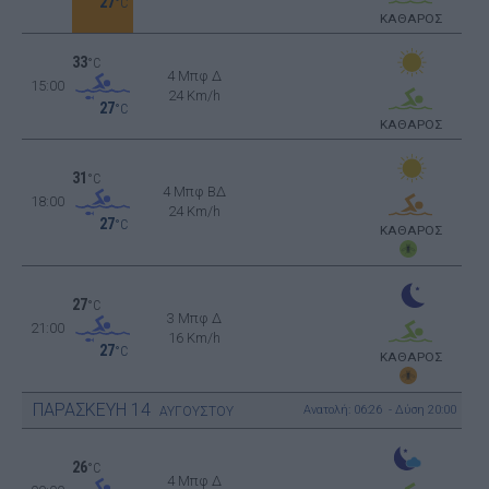
27
°C
ΚΑΘΑΡΟΣ
33
°C
4 Μπφ Δ
15:00
24 Km/h
27
°C
ΚΑΘΑΡΟΣ
31
°C
4 Μπφ ΒΔ
18:00
24 Km/h
27
°C
ΚΑΘΑΡΟΣ
27
°C
3 Μπφ Δ
21:00
16 Km/h
27
°C
ΚΑΘΑΡΟΣ
ΠΑΡΑΣΚΕΥΗ
14
Ανατολή: 06:26 - Δύση 20:00
ΑΥΓΟΥΣΤΟΥ
26
°C
4 Μπφ Δ