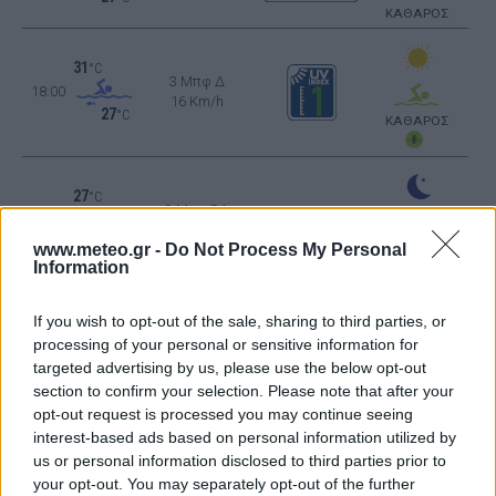
ΚΑΘΑΡΟΣ
31
°C
3 Μπφ Δ
18:00
16 Km/h
27
°C
ΚΑΘΑΡΟΣ
27
°C
3 Μπφ ΒΔ
21:00
16 Km/h
27
°C
www.meteo.gr -
Do Not Process My Personal
ΚΑΘΑΡΟΣ
Information
ΤΕΤΑΡΤΗ
12
Ανατολή: 06:24 - Δύση 20:02
ΑΥΓΟΥΣΤΟΥ
If you wish to opt-out of the sale, sharing to third parties, or
processing of your personal or sensitive information for
targeted advertising by us, please use the below opt-out
25
°C
2 Μπφ Δ
section to confirm your selection. Please note that after your
00:00
9 Km/h
opt-out request is processed you may continue seeing
ΠΕΡΙΟΡΙΣΜΕΝΗ
27
°C
ΟΡΑΤΟΤΗΤΑ
interest-based ads based on personal information utilized by
us or personal information disclosed to third parties prior to
your opt-out. You may separately opt-out of the further