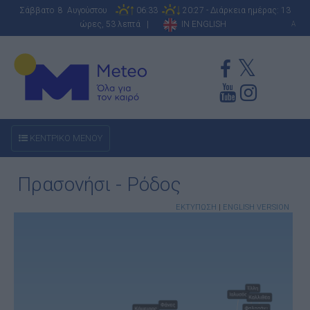
Σάββατο 8 Αυγούστου
06:33
20:27 - Διάρκεια ημέρας: 13
ώρες, 53 λεπτά |
IN ENGLISH
A
ΚΕΝΤΡΙΚΟ ΜΕΝΟΥ
Πρασονήσι - Ρόδος
ΕΚΤΥΠΩΣΗ
|
ENGLISH VERSION