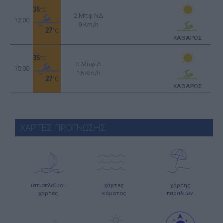
35
°C
2 Μπφ ΝΔ
12:00
9 Km/h
27
°C
ΚΑΘΑΡΟΣ
35
°C
3 Μπφ Δ
15:00
16 Km/h
27
°C
ΚΑΘΑΡΟΣ
ΧΑΡΤΕΣ ΠΡΟΓΝΩΣΗΣ
ιστιοπλοϊκοί
χάρτες
χάρτης
χάρτες
κύματος
παραλιών