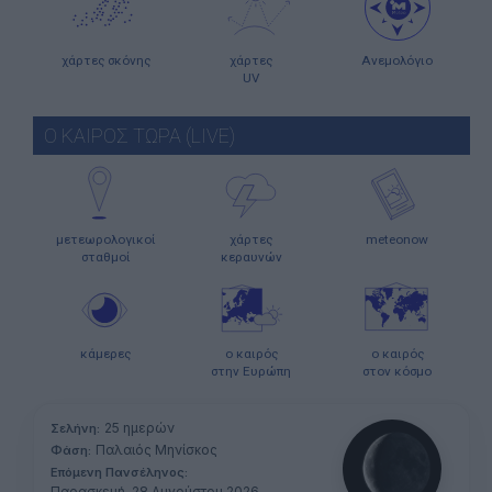
χάρτες σκόνης
χάρτες
Ανεμολόγιο
UV
Ο ΚΑΙΡΟΣ ΤΩΡΑ (LIVE)
μετεωρολογικοί
χάρτες
meteonow
σταθμοί
κεραυνών
κάμερες
ο καιρός
ο καιρός
στην Ευρώπη
στον κόσμο
25 ημερών
Σελήνη:
Παλαιός Μηνίσκος
Φάση:
Επόμενη Πανσέληνος:
Παρασκευή, 28 Αυγούστου 2026