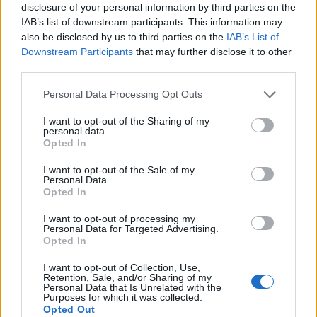
disclosure of your personal information by third parties on the
25
°C
3 Μπφ Δ
IAB’s list of downstream participants. This information may
03:00
16 Km/h
also be disclosed by us to third parties on the
IAB’s List of
27
°C
ΛΙΓΑ ΣΥΝΝΕΦΑ
Downstream Participants
that may further disclose it to other
third parties.
Personal Data Processing Opt Outs
23
°C
2 Μπφ Δ
06:00
9 Km/h
I want to opt-out of the Sharing of my
ΠΕΡΙΟΡΙΣΜΕΝΗ
27
°C
personal data.
ΟΡΑΤΟΤΗΤΑ
Opted In
I want to opt-out of the Sale of my
Personal Data.
29
°C
Opted In
2 Μπφ Δ
09:00
9 Km/h
27
°C
ΛΙΓΑ ΣΥΝΝΕΦΑ
I want to opt-out of processing my
Personal Data for Targeted Advertising.
Opted In
32
°C
I want to opt-out of Collection, Use,
3 Μπφ Δ
12:00
Retention, Sale, and/or Sharing of my
16 Km/h
Personal Data that Is Unrelated with the
27
°C
Purposes for which it was collected.
ΚΑΘΑΡΟΣ
Opted Out