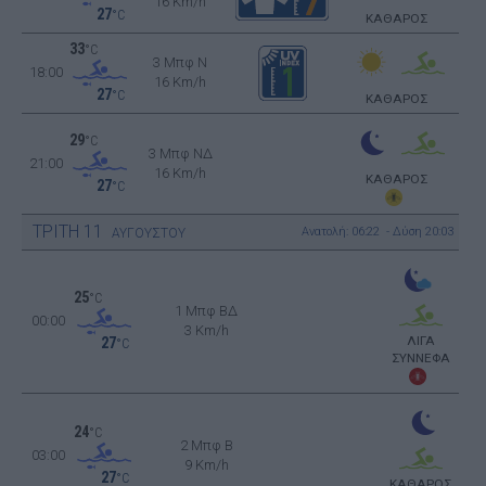
16 Km/h
27
°C
ΚΑΘΑΡΟΣ
33
°C
3 Μπφ N
18:00
16 Km/h
27
°C
ΚΑΘΑΡΟΣ
29
°C
3 Μπφ ΝΔ
21:00
16 Km/h
ΚΑΘΑΡΟΣ
27
°C
ΤΡΙΤΗ
11
Ανατολή: 06:22 - Δύση 20:03
ΑΥΓΟΥΣΤΟΥ
25
°C
1 Μπφ ΒΔ
00:00
3 Km/h
ΛΙΓΑ
27
°C
ΣΥΝΝΕΦΑ
24
°C
2 Μπφ B
03:00
9 Km/h
27
°C
ΚΑΘΑΡΟΣ