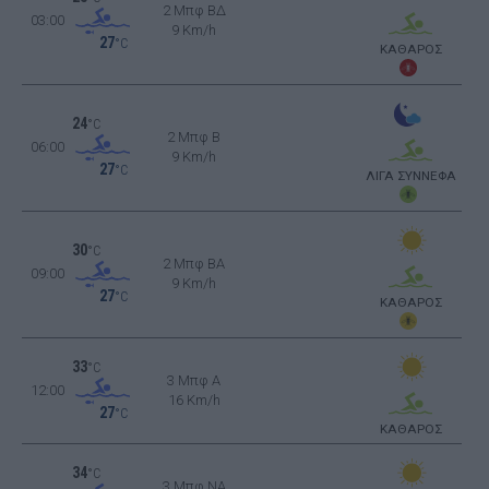
2 Μπφ ΒΔ
03:00
9 Km/h
27
°C
ΚΑΘΑΡΟΣ
24
°C
2 Μπφ B
06:00
9 Km/h
27
°C
ΛΙΓΑ ΣΥΝΝΕΦΑ
30
°C
2 Μπφ BA
09:00
9 Km/h
27
°C
ΚΑΘΑΡΟΣ
33
°C
3 Μπφ Α
12:00
16 Km/h
27
°C
ΚΑΘΑΡΟΣ
34
°C
3 Μπφ NA