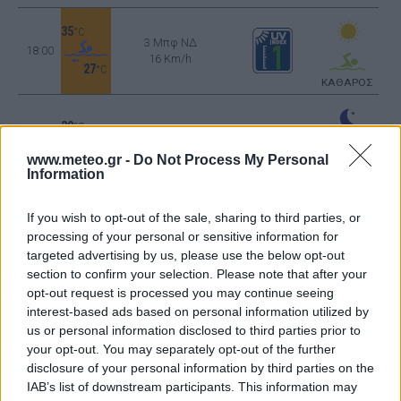
35
°C
3 Μπφ ΝΔ
18:00
16 Km/h
27
°C
ΚΑΘΑΡΟΣ
29
°C
1 Μπφ Δ
21:00
3 Km/h
www.meteo.gr -
Do Not Process My Personal
27
°C
ΚΑΘΑΡΟΣ
Information
ΤΕΤΑΡΤΗ
12
Ανατολή: 06:23 - Δύση 20:02
ΑΥΓΟΥΣΤΟΥ
If you wish to opt-out of the sale, sharing to third parties, or
processing of your personal or sensitive information for
targeted advertising by us, please use the below opt-out
26
°C
section to confirm your selection. Please note that after your
2 Μπφ B
00:00
opt-out request is processed you may continue seeing
9 Km/h
ΑΡΚΕΤΑ
27
°C
interest-based ads based on personal information utilized by
ΣΥΝΝΕΦΑ
us or personal information disclosed to third parties prior to
your opt-out. You may separately opt-out of the further
disclosure of your personal information by third parties on the
24
°C
IAB’s list of downstream participants. This information may
1 Μπφ ΒΔ
03:00