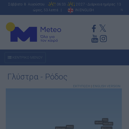
Σάββατο 8 Αυγούστου
06:33
20:27 - Διάρκεια ημέρας: 13
ώρες, 53 λεπτά |
IN ENGLISH
N
ΚΕΝΤΡΙΚΟ ΜΕΝΟΥ
Γλύστρα - Ρόδος
ΕΚΤΥΠΩΣΗ
|
ENGLISH VERSION