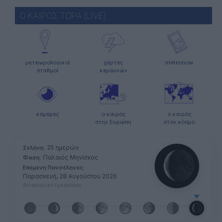
Ο ΚΑΙΡΟΣ ΤΩΡΑ (LIVE)
μετεωρολογικοί
χάρτες
meteonow
σταθμοί
κεραυνών
κάμερες
ο καιρός
ο καιρός
στην Ευρώπη
στον κόσμο
25 ημερών
Σελήνη:
Παλαιός Μηνίσκος
Φάση:
Επόμενη Πανσέληνος:
Παρασκευή, 28 Αυγούστου 2026
Αστρονομικό ημερολόγιο