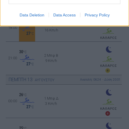
16 Km/h
27
°C
ΚΑΘΑΡΟΣ
Data Deletion
Data Access
Privacy Policy
36
°C
3 Μπφ ΝΔ
18:00
16 Km/h
27
°C
ΚΑΘΑΡΟΣ
30
°C
2 Μπφ B
21:00
9 Km/h
27
°C
ΚΑΘΑΡΟΣ
ΠΕΜΠΤΗ
13
Ανατολή: 06:24 - Δύση 20:01
ΑΥΓΟΥΣΤΟΥ
26
°C
1 Μπφ Δ
00:00
3 Km/h
27
°C
ΚΑΘΑΡΟΣ
25
°C