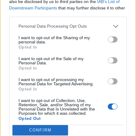
3 Km/h
also be disclosed by us to third parties on the
IAB’s List of
27
°C
ΛΙΓΑ ΣΥΝΝΕΦΑ
Downstream Participants
that may further disclose it to other
third parties.
Personal Data Processing Opt Outs
23
°C
1 Μπφ BA
06:00
I want to opt-out of the Sharing of my
3 Km/h
personal data.
ΠΕΡΙΟΡΙΣΜΕΝΗ
27
°C
ΟΡΑΤΟΤΗΤΑ
Opted In
I want to opt-out of the Sale of my
Personal Data.
31
°C
Opted In
1 Μπφ Α
09:00
3 Km/h
I want to opt-out of processing my
27
°C
ΚΑΘΑΡΟΣ
Personal Data for Targeted Advertising.
Opted In
35
°C
I want to opt-out of Collection, Use,
3 Μπφ NA
Retention, Sale, and/or Sharing of my
12:00
Personal Data that Is Unrelated with the
16 Km/h
27
°C
Purposes for which it was collected.
ΚΑΘΑΡΟΣ
Opted Out
35
°C
CONFIRM
3 Μπφ N
15:00