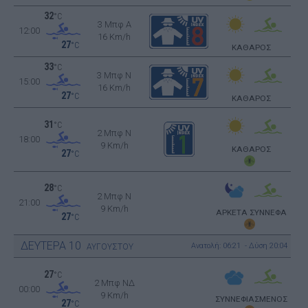
32
°C
3 Μπφ Α
12:00
16 Km/h
27
°C
ΚΑΘΑΡΟΣ
33
°C
3 Μπφ N
15:00
16 Km/h
27
°C
ΚΑΘΑΡΟΣ
31
°C
2 Μπφ N
18:00
9 Km/h
ΚΑΘΑΡΟΣ
27
°C
28
°C
2 Μπφ N
21:00
9 Km/h
ΑΡΚΕΤΑ ΣΥΝΝΕΦΑ
27
°C
ΔΕΥΤΕΡΑ
10
Ανατολή: 06:21 - Δύση 20:04
ΑΥΓΟΥΣΤΟΥ
27
°C
2 Μπφ ΝΔ
00:00
9 Km/h
ΣΥΝΝΕΦΙΑΣΜΕΝΟΣ
27
°C