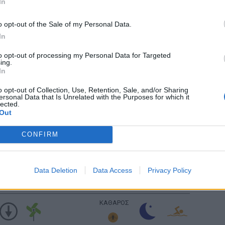
In
ΚΑΘΑΡΟΣ
υ: 55
km/h
o opt-out of the Sale of my Personal Data.
In
ΚΑΘΑΡΟΣ
υ: 55
km/h
to opt-out of processing my Personal Data for Targeted
ing.
In
ΚΑΘΑΡΟΣ
υ: 55
km/h
o opt-out of Collection, Use, Retention, Sale, and/or Sharing
ersonal Data that Is Unrelated with the Purposes for which it
lected.
Out
ΚΑΘΑΡΟΣ
υ: 55
km/h
CONFIRM
ΚΑΘΑΡΟΣ
υ: 55
km/h
Data Deletion
Data Access
Privacy Policy
Ανατολή: 06:32 - Δύση 20:15
ΚΑΘΑΡΟΣ