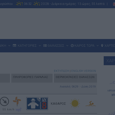
Αυγούστου
06:32
20:28 - Διάρκεια ημέρας: 13 ώρες, 55 λεπτά |
ΝΙΚΗ
ΚΑΤΗΓΟΡΙΕΣ
ΘΑΛΑΣΣΕΣ
ΚΑΙΡΟΣ ΤΩΡΑ
ΧΑΡΤΕ
ΧΑΡ
ΕΚΤΥΠΩΣΗ
|
ENGLISH VERSION
ΠΛΗΡΟΦΟΡΙΕΣ ΠΑΡΑΛΙΑΣ
ΘΕΡΜΟΚΡΑΣΙΕΣ ΘΑΛΑΣΣΩΝ
Ανατολή: 06:29 - Δύση 20:19
ιστι
χά
ΚΑΘΑΡΟΣ
υ: 55
km/h