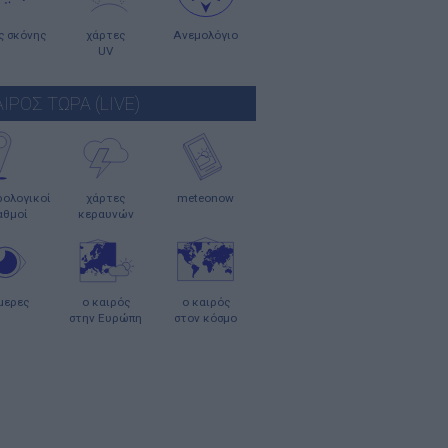
ς σκόνης
χάρτες
Ανεμολόγιο
UV
ΑΙΡΟΣ ΤΩΡΑ (LIVE)
ολογικοί
χάρτες
meteonow
αθμοί
κεραυνών
μερες
ο καιρός
ο καιρός
στην Ευρώπη
στον κόσμο