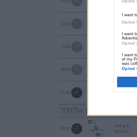
Opted 
09:00
35 Km/h
24
°C
Ριπές ανέμο
I want t
32
°C
5 Μπφ B
Opted 
12:00
35 Km/h
24
°C
Ριπές ανέμο
I want 
Advertis
32
°C
5 Μπφ B
Opted 
15:00
35 Km/h
24
°C
Ριπές ανέμο
I want t
of my P
31
was col
°C
5 Μπφ B
Opted 
18:00
35 Km/h
24
°C
Ριπές ανέμο
29
°C
5 Μπφ B
21:00
35 Km/h
24
°C
Ριπές ανέμο
ΤΡΙΤΗ
11
ΑΥΓΟΥΣΤΟΥ
27
°C
4 Μπφ B
00:00
24 Km/h
24
°C