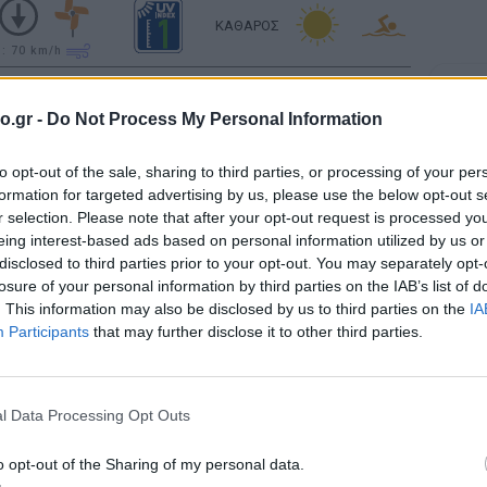
ΚΑΘΑΡΟΣ
υ: 70
km/h
Σελήν
ΚΑΘΑΡΟΣ
Φάση:
o.gr -
Do Not Process My Personal Information
Επόμε
υ: 55
km/h
Παρασ
2026
to opt-out of the sale, sharing to third parties, or processing of your per
Ανατολή: 06:31 - Δύση 20:16
Αστρονο
formation for targeted advertising by us, please use the below opt-out s
r selection. Please note that after your opt-out request is processed y
eing interest-based ads based on personal information utilized by us or
ΚΑΘΑΡΟΣ
disclosed to third parties prior to your opt-out. You may separately opt-
υ: 55
km/h
losure of your personal information by third parties on the IAB’s list of
. This information may also be disclosed by us to third parties on the
IA
ΚΑΘΑΡΟΣ
Participants
that may further disclose it to other third parties.
υ: 55
km/h
ΚΑΘΑΡΟΣ
l Data Processing Opt Outs
υ: 55
km/h
o opt-out of the Sharing of my personal data.