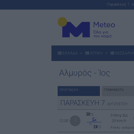
Παρασκευή 7 
ΕΛΛΑΔΑ
ΑΤΤΙΚΗ
ΘΕΣΣΑΛΟ
Αλμυρός - Ίος
ΠΡΟΓΝΩΣΗ
ΓΡΑΦΗΜΑΤΑ
ΠΑΡΑΣΚΕΥΗ
7
ΑΥΓΟΥΣΤΟΥ
30
°C
5 Μπφ ΒΔ
12:00
35 Km/h
24
°C
Ριπές ανέμο