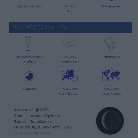
χάρτες σκόνης
χάρτες
Ανεμολόγιο
UV
Ο ΚΑΙΡΟΣ ΤΩΡΑ (LIVE)
μετεωρολογικοί
χάρτες
meteonow
σταθμοί
κεραυνών
κάμερες
ο καιρός
ο καιρός
στην Ευρώπη
στον κόσμο
24 ημερών
Σελήνη:
Παλαιός Μηνίσκος
Φάση:
Επόμενη Πανσέληνος:
Παρασκευή, 28 Αυγούστου 2026
Αστρονομικό ημερολόγιο