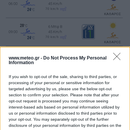
06:00
45 Km/h
70
km/h
24
°C
ΚΑΘΑΡΟΣ
28
°C
6 Μπφ B
09:00
45 Km/h
70
km/h
24
°C
ΚΑΘΑΡΟΣ
31
°C
6 Μπφ B
www.meteo.gr -
Do Not Process My Personal
12:00
45 Km/h
Information
70
km/h
24
°C
ΚΑΘΑΡΟΣ
If you wish to opt-out of the sale, sharing to third parties, or
33
°C
processing of your personal or sensitive information for
5 Μπφ B
15:00
35 Km/h
targeted advertising by us, please use the below opt-out
55
km/h
24
°C
section to confirm your selection. Please note that after your
ΚΑΘΑΡΟΣ
opt-out request is processed you may continue seeing
interest-based ads based on personal information utilized by
31
°C
5 Μπφ B
us or personal information disclosed to third parties prior to
18:00
35 Km/h
your opt-out. You may separately opt-out of the further
55
km/h
24
°C
disclosure of your personal information by third parties on the
ΚΑΘΑΡΟΣ