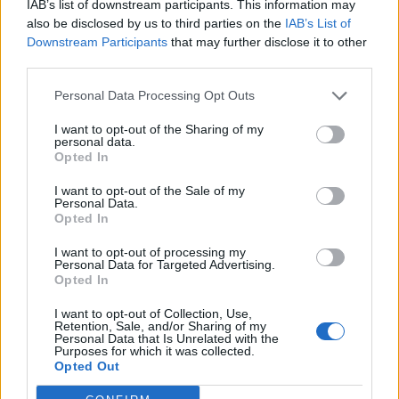
IAB’s list of downstream participants. This information may
also be disclosed by us to third parties on the
IAB’s List of
28
°C
5 Μπφ B
Downstream Participants
that may further disclose it to other
21:00
35 Km/h
third parties.
55
km/h
24
°C
ΚΑΘΑΡΟΣ
Personal Data Processing Opt Outs
ΤΕΤΑΡΤΗ
12
Ανατολή: 06:35 - Δύση 20:17
ΑΥΓΟΥΣΤΟΥ
I want to opt-out of the Sharing of my
28
personal data.
°C
5 Μπφ B
Opted In
00:00
35 Km/h
55
km/h
24
°C
I want to opt-out of the Sale of my
ΚΑΘΑΡΟΣ
Personal Data.
Opted In
27
°C
5 Μπφ B
03:00
35 Km/h
I want to opt-out of processing my
55
km/h
Personal Data for Targeted Advertising.
24
°C
ΚΑΘΑΡΟΣ
Opted In
I want to opt-out of Collection, Use,
26
°C
5 Μπφ B
Retention, Sale, and/or Sharing of my
06:00
35 Km/h
Personal Data that Is Unrelated with the
55
km/h
Purposes for which it was collected.
24
°C
ΚΑΘΑΡΟΣ
Opted Out