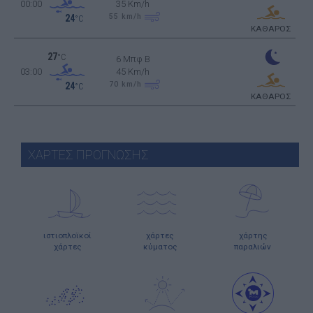
00:00
35 Km/h
55
km/h
24
°C
ΚΑΘΑΡΟΣ
27
°C
6 Μπφ B
03:00
45 Km/h
70
km/h
24
°C
ΚΑΘΑΡΟΣ
ΧΑΡΤΕΣ ΠΡΟΓΝΩΣΗΣ
ιστιοπλοϊκοί
χάρτες
χάρτης
χάρτες
κύματος
παραλιών