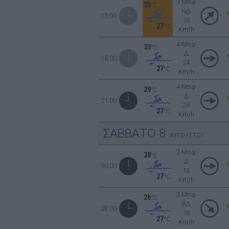
3 Μπφ
35
°C
ΝΔ
15:00
16
27
°C
Km/h
4 Μπφ
33
°C
Δ
18:00
24
27
°C
Km/h
4 Μπφ
29
°C
Δ
21:00
24
27
°C
Km/h
ΣΑΒΒΑΤΟ
8
ΑΥΓΟΥΣΤΟΥ
3 Μπφ
28
°C
Δ
00:00
16
27
°C
Km/h
3 Μπφ
26
°C
ΒΔ
03:00
16
27
°C
Km/h