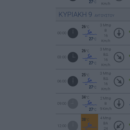
27
°C
Km/h
ΚΥΡΙΑΚΗ
9
ΑΥΓΟΥΣΤΟΥ
3 Μπφ
26
°C
B
00:00
16
27
°C
Km/h
3 Μπφ
26
°C
ΒΔ
03:00
16
27
°C
Km/h
3 Μπφ
25
°C
ΒΔ
06:00
16
27
°C
Km/h
34
°C
2 Μπφ
09:00
B
9 Km/h
27
°C
4 Μπφ
38
°C
BA
12:00
24