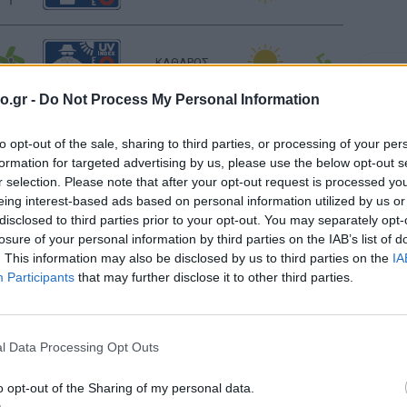
ΚΑΘΑΡΟΣ
Σελήν
Φάση:
o.gr -
Do Not Process My Personal Information
Επόμε
Παρασ
ΚΑΘΑΡΟΣ
2026
to opt-out of the sale, sharing to third parties, or processing of your per
Αστρονο
formation for targeted advertising by us, please use the below opt-out s
r selection. Please note that after your opt-out request is processed y
eing interest-based ads based on personal information utilized by us or
ΚΑΘΑΡΟΣ
disclosed to third parties prior to your opt-out. You may separately opt-
losure of your personal information by third parties on the IAB’s list of
. This information may also be disclosed by us to third parties on the
IA
Ανατολή: 06:42 - Δύση 20:27
Participants
that may further disclose it to other third parties.
ΚΑΘΑΡΟΣ
l Data Processing Opt Outs
ΚΑΘΑΡΟΣ
o opt-out of the Sharing of my personal data.