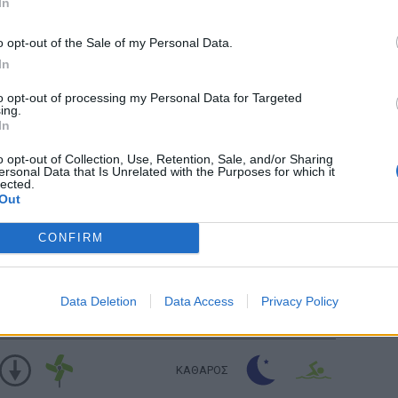
In
ΚΑΘΑΡΟΣ
o opt-out of the Sale of my Personal Data.
In
to opt-out of processing my Personal Data for Targeted
ΚΑΘΑΡΟΣ
ing.
In
υ: 55
km/h
o opt-out of Collection, Use, Retention, Sale, and/or Sharing
ersonal Data that Is Unrelated with the Purposes for which it
ΚΑΘΑΡΟΣ
lected.
υ: 70
km/h
Out
CONFIRM
ΚΑΘΑΡΟΣ
υ: 55
km/h
Data Deletion
Data Access
Privacy Policy
ΚΑΘΑΡΟΣ
υ: 55
km/h
ΚΑΘΑΡΟΣ