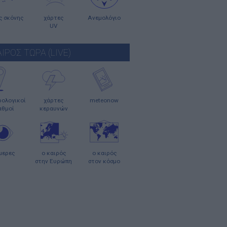
ς σκόνης
χάρτες
Ανεμολόγιο
UV
ΑΙΡΟΣ ΤΩΡΑ (LIVE)
ολογικοί
χάρτες
meteonow
αθμοί
κεραυνών
μερες
ο καιρός
ο καιρός
στην Ευρώπη
στον κόσμο