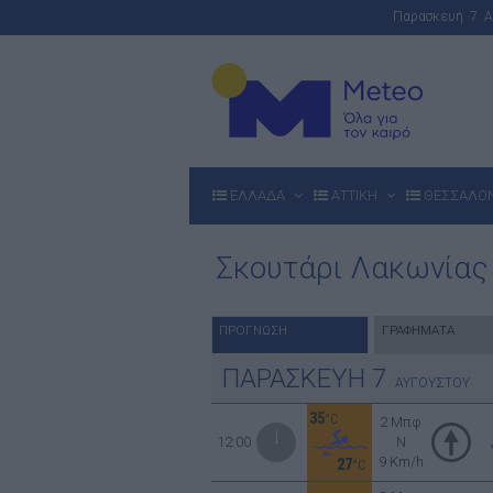
Παρασκευή 7 
ΕΛΛΑΔΑ
ΑΤΤΙΚΗ
ΘΕΣΣΑΛΟ
Σκουτάρι Λακωνίας
ΠΡΟΓΝΩΣΗ
ΓΡΑΦΗΜΑΤΑ
ΠΑΡΑΣΚΕΥΗ
7
ΑΥΓΟΥΣΤΟΥ
35
°C
2 Μπφ
12:00
N
9 Km/h
27
°C