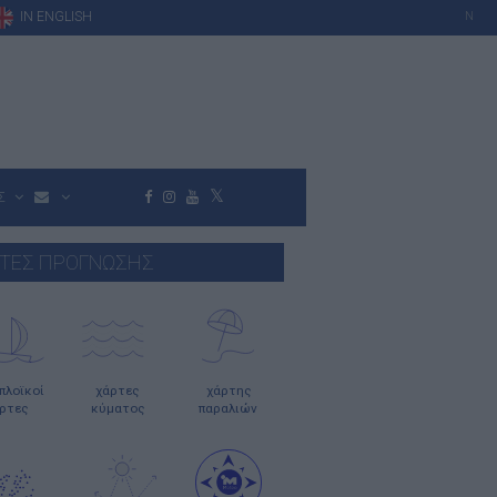
IN ENGLISH
N
Σ
ΤΕΣ ΠΡΟΓΝΩΣΗΣ
οπλοϊκοί
χάρτες
χάρτης
ρτες
κύματος
παραλιών