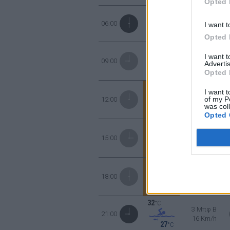
Opted 
31
°C
4 Μπφ B
06:00
I want t
24 Km/h
27
°C
Opted 
33
°C
5 Μπφ BA
I want 
09:00
35 Km/h
Advertis
27
°C
Opted 
Ριπές ανέμο
36
°C
6 Μπφ BA
I want t
of my P
12:00
45 Km/h
was col
27
°C
Ριπές ανέμο
Opted 
38
°C
5 Μπφ BA
15:00
35 Km/h
27
°C
Ριπές ανέμο
37
°C
5 Μπφ BA
18:00
35 Km/h
27
°C
Ριπές ανέμο
32
°C
3 Μπφ B
21:00
16 Km/h
27
°C