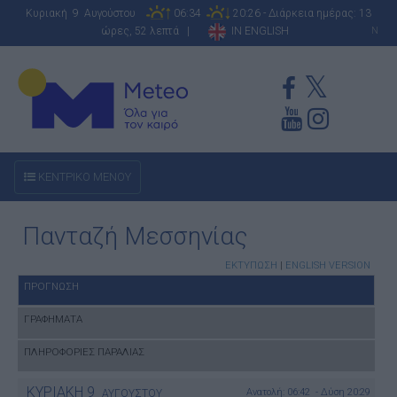
Κυριακή 9 Αυγούστου
06:34
20:26 - Διάρκεια ημέρας: 13
ώρες, 52 λεπτά |
IN ENGLISH
N
ΚΕΝΤΡΙΚΟ ΜΕΝΟΥ
Πανταζή Μεσσηνίας
ΕΚΤΥΠΩΣΗ
|
ENGLISH VERSION
ΠΡΟΓΝΩΣΗ
ΓΡΑΦΗΜΑΤΑ
ΠΛΗΡΟΦΟΡΙΕΣ ΠΑΡΑΛΙΑΣ
ΚΥΡΙΑΚΗ
9
Ανατολή: 06:42 - Δύση 20:29
ΑΥΓΟΥΣΤΟΥ