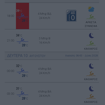
39
°C
4 Μπφ ΒΔ
18:00
24 Km/h
28
°C
ΑΡΚΕΤΑ
ΣΥΝΝΕΦΑ
34
°C
3 Μπφ B
21:00
16 Km/h
28
°C
ΚΑΘΑΡΟΣ
ΔΕΥΤΕΡΑ
10
Ανατολή: 06:43 - Δύση 20:28
ΑΥΓΟΥΣΤΟΥ
32
°C
4 Μπφ BA
00:00
24 Km/h
28
°C
ΚΑΘΑΡΟΣ
31
°C
4 Μπφ BA
03:00
24 Km/h
28
°C
ΚΑΘΑΡΟΣ