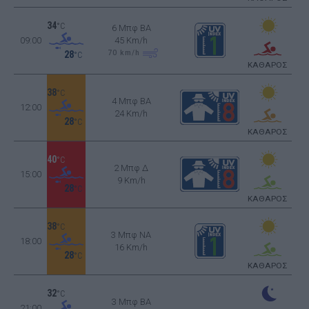
34
°C
6 Μπφ BA
09:00
45 Km/h
70
km/h
28
°C
ΚΑΘΑΡΟΣ
38
°C
4 Μπφ BA
12:00
24 Km/h
28
°C
ΚΑΘΑΡΟΣ
40
°C
2 Μπφ Δ
15:00
9 Km/h
28
°C
ΚΑΘΑΡΟΣ
38
°C
3 Μπφ NA
18:00
16 Km/h
28
°C
ΚΑΘΑΡΟΣ
32
°C
3 Μπφ BA
21:00