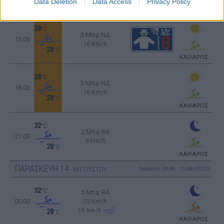
28
Data Deletion
Data Access
Privacy Policy
°C
ΚΑΘΑΡΟΣ
38
°C
3 Μπφ ΝΔ
15:00
16 Km/h
28
°C
ΚΑΘΑΡΟΣ
38
°C
3 Μπφ ΝΔ
18:00
16 Km/h
28
°C
ΚΑΘΑΡΟΣ
32
°C
2 Μπφ BA
21:00
9 Km/h
28
°C
ΚΑΘΑΡΟΣ
ΠΑΡΑΣΚΕΥΗ
14
Ανατολή: 06:46 - Δύση 20:23
ΑΥΓΟΥΣΤΟΥ
32
°C
5 Μπφ BA
00:00
35 Km/h
55
km/h
28
°C
ΚΑΘΑΡΟΣ