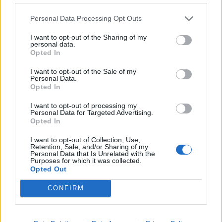
29
°C
4 Μπφ BA
Personal Data Processing Opt Outs
00:00
24 Km/h
28
°C
I want to opt-out of the Sharing of my
ΚΑΘΑΡΟΣ
personal data.
Opted In
30
°C
4 Μπφ BA
03:00
I want to opt-out of the Sale of my
24 Km/h
Personal Data.
28
°C
Opted In
ΚΑΘΑΡΟΣ
I want to opt-out of processing my
31
°C
Personal Data for Targeted Advertising.
4 Μπφ BA
06:00
Opted In
24 Km/h
28
°C
ΚΑΘΑΡΟΣ
I want to opt-out of Collection, Use,
Retention, Sale, and/or Sharing of my
Personal Data that Is Unrelated with the
34
°C
6 Μπφ BA
Purposes for which it was collected.
09:00
45 Km/h
Opted Out
70
km/h
28
°C
ΚΑΘΑΡΟΣ
CONFIRM
39
°C
4 Μπφ BA
12:00
24 Km/h