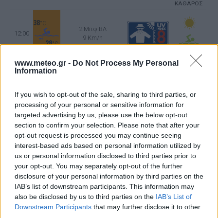
ΚΑΘΑΡΟΣ
38
°C
2 Μπφ BA
12:00
9 Km/h
28
°C
ΚΑΘΑΡΟΣ
www.meteo.gr -
Do Not Process My Personal
37
Information
°C
3 Μπφ ΝΔ
15:00
16 Km/h
28
°C
If you wish to opt-out of the sale, sharing to third parties, or
ΚΑΘΑΡΟΣ
processing of your personal or sensitive information for
targeted advertising by us, please use the below opt-out
36
°C
3 Μπφ ΝΔ
section to confirm your selection. Please note that after your
18:00
16 Km/h
opt-out request is processed you may continue seeing
28
°C
interest-based ads based on personal information utilized by
ΚΑΘΑΡΟΣ
us or personal information disclosed to third parties prior to
31
°C
your opt-out. You may separately opt-out of the further
2 Μπφ BA
21:00
disclosure of your personal information by third parties on the
9 Km/h
28
°C
IAB’s list of downstream participants. This information may
ΚΑΘΑΡΟΣ
also be disclosed by us to third parties on the
IAB’s List of
ΠΕΜΠΤΗ
13
Downstream Participants
that may further disclose it to other
Ανατολή: 06:45 - Δύση 20:25
ΑΥΓΟΥΣΤΟΥ
third parties.