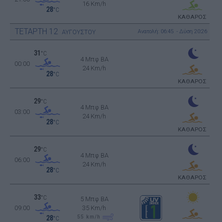
16 Km/h
28
°C
ΚΑΘΑΡΟΣ
ΤΕΤΑΡΤΗ
12
Ανατολή: 06:45 - Δύση 20:26
ΑΥΓΟΥΣΤΟΥ
31
°C
4 Μπφ BA
00:00
24 Km/h
28
°C
ΚΑΘΑΡΟΣ
29
°C
4 Μπφ BA
03:00
24 Km/h
28
°C
ΚΑΘΑΡΟΣ
29
°C
4 Μπφ BA
06:00
24 Km/h
28
°C
ΚΑΘΑΡΟΣ
33
°C
5 Μπφ BA
09:00
35 Km/h
55
km/h
28
°C