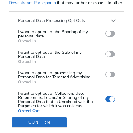
ΚΑΘΑΡΟΣ
Downstream Participants
that may further disclose it to other
third parties.
37
°C
5 Μπφ B
12:00
35 Km/h
Personal Data Processing Opt Outs
55
km/h
27
°C
ΚΑΘΑΡΟΣ
I want to opt-out of the Sharing of my
personal data.
Opted In
40
°C
5 Μπφ BA
15:00
35 Km/h
I want to opt-out of the Sale of my
55
km/h
27
°C
Personal Data.
ΚΑΘΑΡΟΣ
Opted In
38
°C
5 Μπφ B
I want to opt-out of processing my
Personal Data for Targeted Advertising.
18:00
35 Km/h
Opted In
55
km/h
27
°C
ΚΑΘΑΡΟΣ
I want to opt-out of Collection, Use,
Retention, Sale, and/or Sharing of my
31
°C
Personal Data that Is Unrelated with the
3 Μπφ B
Purposes for which it was collected.
21:00
16 Km/h
Opted Out
27
°C
ΚΑΘΑΡΟΣ
CONFIRM
ΠΕΜΠΤΗ
13
Ανατολή: 06:41 - Δύση 20:22
ΑΥΓΟΥΣΤΟΥ