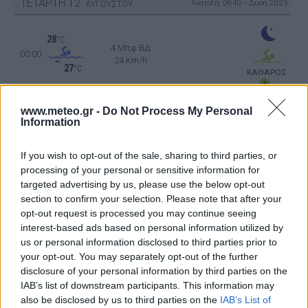
ΤΕΤΑΡΤΗ
12
Ανατολή: 06:40 - Δύση 20:23
ΑΥΓΟΥΣΤΟΥ
28
°C
4 Μπφ ΒΔ
00:00
24 Km/h
27
°C
ΚΑΘΑΡΟΣ
www.meteo.gr -
Do Not Process My Personal
27
°C
Information
4 Μπφ ΒΔ
03:00
24 Km/h
27
°C
ΚΑΘΑΡΟΣ
If you wish to opt-out of the sale, sharing to third parties, or
processing of your personal or sensitive information for
targeted advertising by us, please use the below opt-out
section to confirm your selection. Please note that after your
26
°C
4 Μπφ ΒΔ
opt-out request is processed you may continue seeing
06:00
24 Km/h
interest-based ads based on personal information utilized by
27
°C
ΚΑΘΑΡΟΣ
us or personal information disclosed to third parties prior to
your opt-out. You may separately opt-out of the further
disclosure of your personal information by third parties on the
32
°C
5 Μπφ B
IAB’s list of downstream participants. This information may
09:00
35 Km/h
also be disclosed by us to third parties on the
IAB’s List of
55
km/h
27
°C